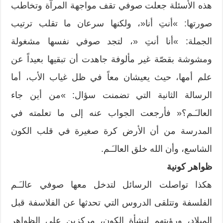
هذه الأسئلة جعلت صوفي تقف مواجهة المرآة وتخاطب
صورتها: »أنتِ أنا«، ولكنها سرعان ما تقلب ترتيب
الجملة: »أنا أنتِ «، لتجد صوفي نفسها مشغولة
ومشوشة بقصّة غير مألوفة جاهدت أن تبقيها بعيداً عن
علم أمها، حيث يعيشان معاً في ظل غياب الأب، أما
الرسالة الثانية التي تضمنت سؤال: »من أين جاء
العالـَـم؟« فأرجعت الجواب عنه إلى ما تعلمته في
المدرسة من أن الأرض كرة صغيرة في قلب الكون
الشاسع، وأن الله خلق العالـَـم.
ظواهر كونية
هكذا تواصلت الرسائل لتدخل معها صوفي عالـَـم
الفلسفة وتتلقى الدروس التي تحدثها عن الفلاسفة قبل
الميلاد، ورؤيتهم لنشأة الكون، مركزين على الظواهر