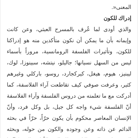
المعنى«.
إدراك للكون
والذي أودى لما عُرف بالمسرح العبثي، وعن كانت
وإيمانه بأن ما يمكن أن نكون متأكدين منه هو إدراكنا
للكون، وتأثيرات الفلسفة الرومانسية، مروراً بأسماء
ليس من السهل نسيانها؛ جاليلو، نيتشه، سبينوزا، لوك،
ليبنيز، هيوم، هيغل، كيركجارد، روسو، باركلي وغيرهم
كثير، وعرفت صوفي كيف تقاطعت آراء الفلاسفة، كما
أدركت مع ما تعلمته من دروس الفلسفة وآراء الفلاسفة
أنّ الفلسفة شيء واجه كل جيل، بل وكل فرد، وأنّ
الإنسان المعاصر محكوم بأن يكون حرّاً، حرّاً في بحثه
الدائم عن ذاته وعن وجوده والكون من حوله، وبحثه