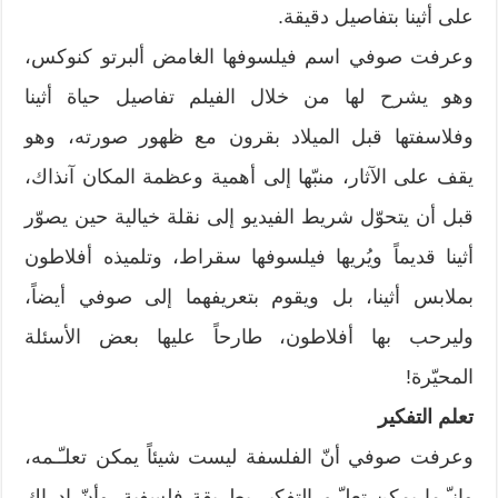
على أثينا بتفاصيل دقيقة.
وعرفت صوفي اسم فيلسوفها الغامض ألبرتو كنوكس،
وهو يشرح لها من خلال الفيلم تفاصيل حياة أثينا
وفلاسفتها قبل الميلاد بقرون مع ظهور صورته، وهو
يقف على الآثار، منبّها إلى أهمية وعظمة المكان آنذاك،
قبل أن يتحوّل شريط الفيديو إلى نقلة خيالية حين يصوّر
أثينا قديماً ويُريها فيلسوفها سقراط، وتلميذه أفلاطون
بملابس أثينا، بل ويقوم بتعريفهما إلى صوفي أيضاً،
وليرحب بها أفلاطون، طارحاً عليها بعض الأسئلة
المحيّرة!
تعلم التفكير
وعرفت صوفي أنّ الفلسفة ليست شيئاً يمكن تعلـّـمه،
وإنـّـما يمكن تعلـّـم التفكير بطريقة فلسفية، وأنّ إدراك