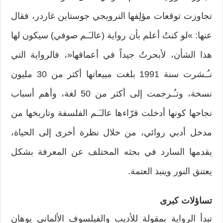
تجاوزت توقعات مؤلِفها النرويجي جوستاين غاردر، فقال
عنها: »لو كنتُ أعلم بأن رواية (عالـَـم صوفي) سيكون لها
هذا الشأن، لأبحرتُ جيداً في أعماقها«، فالرواية التي
نـُـشرت سنة 1991 بلغت مبيعاتها أكثر من 30 مليون
نسخة، وتـُـرجمت إلى أكثر من 50 لغة، وأهم أسباب
نجاحها كونها أدخلت قرّاءها عالـَـم الفلسفة وتاريخها من
مدخل أدبي روائي، من خلال نظرة أخرى إلى الحياة،
يقدمها السارد في بحثه المختلف عن المعرفة بشكل
يعتنق النور وينبذ العتمة.
تساؤلات كبرى
تبدأ الرواية بمقولة للأديب والفيلسوف الألماني يوهان