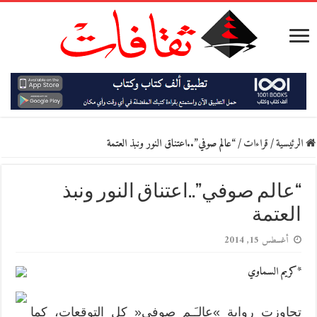
الرئيسية
/
قراءات
/
“عالم صوفي”..اعتناق النور ونبذ العتمة
“عالم صوفي”..اعتناق النور ونبذ
العتمة
أغسطس 15, 2014
*كريم السماوي
تجاوزت رواية »عالـَـم صوفي« كل التوقعات، كما