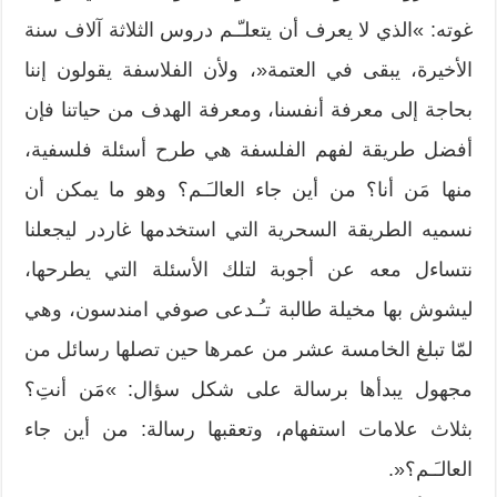
غوته: »الذي لا يعرف أن يتعلـّـم دروس الثلاثة آلاف سنة
الأخيرة، يبقى في العتمة«، ولأن الفلاسفة يقولون إننا
بحاجة إلى معرفة أنفسنا، ومعرفة الهدف من حياتنا فإن
أفضل طريقة لفهم الفلسفة هي طرح أسئلة فلسفية،
منها مَن أنا؟ من أين جاء العالـَـم؟ وهو ما يمكن أن
نسميه الطريقة السحرية التي استخدمها غاردر ليجعلنا
نتساءل معه عن أجوبة لتلك الأسئلة التي يطرحها،
ليشوش بها مخيلة طالبة تـُـدعى صوفي امندسون، وهي
لمّا تبلغ الخامسة عشر من عمرها حين تصلها رسائل من
مجهول يبدأها برسالة على شكل سؤال: »مَن أنتِ؟
بثلاث علامات استفهام، وتعقبها رسالة: من أين جاء
العالـَـم؟«.