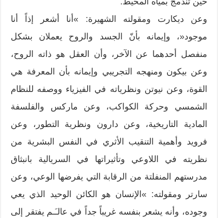
حين تندمج بمياه المحيط.
وعن ديكارت ومقولته الشهيرة: »أنا أشعر إذاً أنا
موجود«، وإيمانه بأنّ الجسد والروح يعملان بشكل
منفصل أحدهما عن الآخر، وأن العقل هو ذاته الروح،
وعن بيكون ومنهجه التجريبي وإيمانه بأن المعرفة هي
القوة، وعن نيوتن ونظرياته في الفيزياء ووصفه للنظام
الشمسي وحركة الكواكب، وعن ماركس والفلسفة
المادية التاريخية، وعن دارون ونظرية التطور، وعن
فرويد وأهمية التنقيب الأثري في النفس البشرية من
نظريته في اللاوعي وتأثيراتها في السريالية بانبثاق
مدرستهم المنفلتة من الرقابة التي يفرضها الوعي، وعن
سارتر ومقولته: »الإنسان هو الكائن الوحيد الذي يعي
وجوده، وأنه يشعر بنفسه غريباً جداً في عالـَـم يفتقر إلى