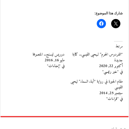
شارك هذا الموضوع:
مرتبط
“الفردوس المحرم” لـيحيى القيسي.. كتابة
دوريس ليسنج.. المتصوفة
جديدة
مايو 16, 2016
أكتوبر 22, 2020
في "إضاءات"
في "خبر رئيسي"
مقام الحيرة في رواية “أبناء السماء” ليحيى
القيسي
سبتمبر 25, 2014
في "قراءات"
السابق