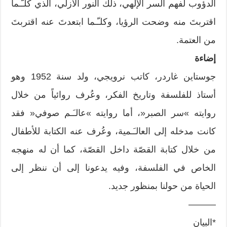
الدؤوب لفهم السر الإلهي، ذلك النور الأزلي، الذي كلـّـما
اقتربتَ منه وضحت الرؤيا، وكلـّـما ابتعدتَ عنه اقتربتَ
من العتمة.
إضاءة
جوستاين غاردر، كاتب نرويجي، ولد سنة 1952 وهو
أستاذ للفلسفة وتاريخ الفكر، وعُرف روائياً من خلال
روايته »سر الصبر«، أما روايته »عالـَـم صوفي« فقد
كانت مدخله إلى العالـَـمية، وعُرف عنه الكتابة للأطفال
من خلال كتابة القصّة داخل القصّة، كما أن له منهجه
الخاص في الفلسفة، وفيه يدعونا إلى أن ننظر إلى
الحياة من حولنا بمنظور جديد.
———
*البيان