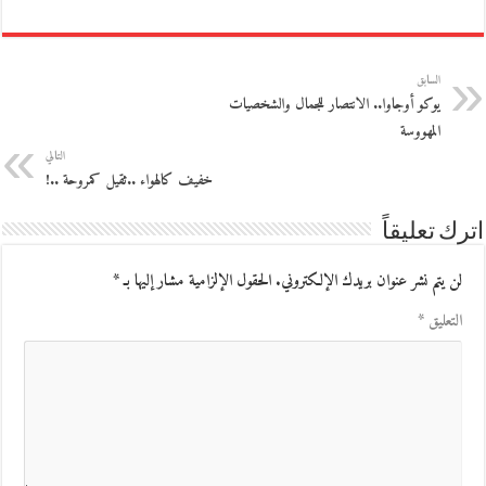
السابق
يوكو أوجاوا‮..‬ الانتصار للجمال والشخصيات
المهووسة
التالي
خفيف كالهواء ..ثقيل كمروحة ..!
اترك تعليقاً
لن يتم نشر عنوان بريدك الإلكتروني.
الحقول الإلزامية مشار إليها بـ
*
التعليق
*