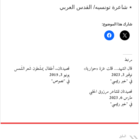
٭ شاعرة تونسيه/ القدس العربي
شارك هذا الموضوع:
مرتبط
قال الشهيد… قالت غزة «حوارية»
قصيدتان.. أطفال يمشّطون شَعر الشّمس
نوفمبر 3, 2023
يونيو 3, 2015
في "خبر رئيسي"
في "نصوص"
قصيدتان للشاعر مرزوق الحلبي
مارس 6, 2023
في "خبر رئيسي"
السابق