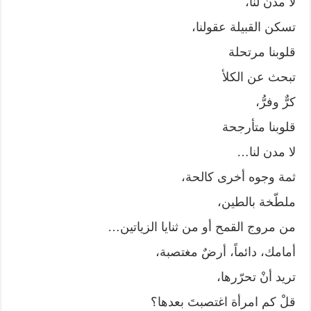
لا مدن لنا،
تسكن القبيلة عقولنا،
قلوبنا مرتحلة
تبحث عن الكلأ
كرٌّ وفرُّ،
قلوبنا متأرجحة
لا مدن لنا…
ثمة وجوه أخرى كالحة،
ملطّخة بالطين،
من مروج القمح أو من ثنايا الزياتين…
أمامك، دائماً، أرضٌ مغتصبة،
تريد أنْ تحرّرها،
قلْ كم امرأة اغتصبتَ بعدها؟