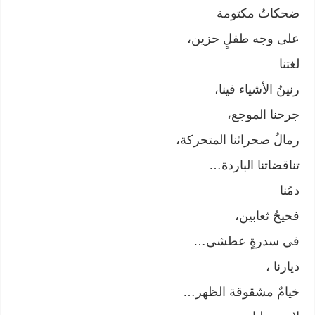
ضحكاتٌ مكتومة
على وجه طفلٍ حزين،
لغتنا
رنينُ الأشياء فينا،
جرحنا الموجع،
رمالُ صحرائنا المتحركة،
تناقضاتنا الباردة…
دمُنا
فحيحُ ثعابين،
في سدرةٍ عطشى…
ديارنا ،
خيامٌ مشقوقة الظهر…