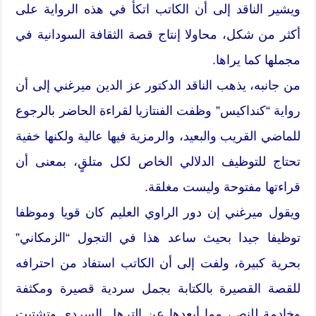
ويشير الناقد إلى أن الكاتب اتكأ في هذه الرواية على
أكثر من شكل، محاولا إنتاج قصة الثقافة السودانية في
مجملها كما يراها.
من جانبه، يذهب الناقد الدكتور عز الدين ميرغني إلى أن
رواية “كنداكيس” وظفت الفنتازيا لقراءة الحاضر بالرجوع
للماضي القريب والبعيد، والرمزية فيها عالية ولكنها خفية
تحتاج للتوظيف الدلالي الخاص لكل متلقٍ، بمعنى أن
قراءتها مفتوحة وليست مغلقة.
ويقول ميرغني إن دور الراوي العليم كان قويا وموظفا
توظيفا جيدا بحيث ساعد هذا في التجول “الزمكاني”
بحرية كبيرة، ولفت إلى أن الكاتب استفاد من احترافه
للقصة القصيرة بالكتابة بجمل سردية قصيرة ومكثفة
وخادمة للنص، مما أبعدها عن الترهل السردي وتشتيت