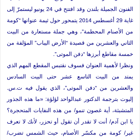
الفنون الجميلة بلندن وقد افتتح في 24 يونيو ليستمرّ إلى
غاية 29 أغسطس 2014 يتمحور حول ثيمة عنوانها “كومة
من الأصنام المحطمة”، وهي جملة مستعارة من البيت
الثاني والعشرين من قصيدة “الأرض اليباب” المؤلفة من
خمسة مقاطع أبرزها “دفن الموتى”.
ونظرا لأهمية العنوان فسوف نقتبس المقطع المهم الذي
يمتد من البيت التاسع عشر حتى البيت السادس
والعشرين من “دفن الموتى”، الذي يقول فيه ت.س.
إليوت بترجمة الدكتور عبدالواحد لؤلؤة: «ما هذه الجذور
المتشبثة، أية غصون تنمو/ من هذه النفايات المتحجرة؟
يا ابن آدم/ أنت لا تقدر أن تقول أو تحزر، لأنك لا تعرف
غير/ كومة من مكسّر الأصنام، حيث الشمس تضرب/