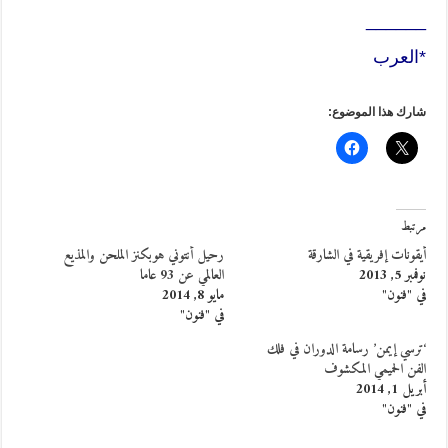
______
*العرب
شارك هذا الموضوع:
مرتبط
أيقونات إفريقية في الشارقة
رحيل أنتوني هوبكنز الملحن والمذيع
نوفمبر 5, 2013
العالمي عن 93 عاما
في "فنون"
مايو 8, 2014
في "فنون"
‘ترسي إيمن’ رسامة الدوران في فلك
الفن الحميمي المكشوف
أبريل 1, 2014
في "فنون"