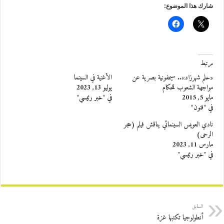
شارك هذا الموضوع:
مرتبط
«حلم شهرزاد».. سيمفونية بصرية عن
الأغنية في السينما
مواجهة الشعوب للحكام
يوليو 13, 2023
مايو 5, 2015
في "خبر رئيسي"
في "فنون"
نادي العويس السينمائي يناقش فيلم (حجر
الرحى)
مارس 11, 2023
في "خبر رئيسي"
السابق
أنطولوجيا تكتبها غزة