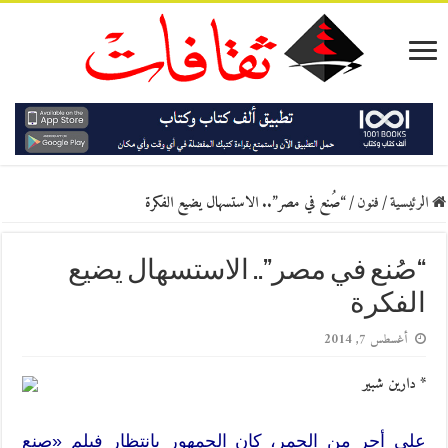
الرئيسية
/
فنون
/
“صُنع في مصر”.. الاستسهال يضيع الفكرة
“صُنع في مصر”.. الاستسهال يضيع
الفكرة
أغسطس 7, 2014
* دارين شبير
على أحر من الجمر، كان الجمهور بانتظار فيلم «صنع