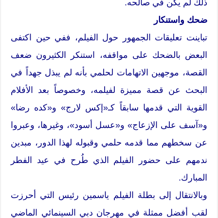
ذلك لم يكن في صالحه.
ضحك واستنكار
تباينت تعليقات الجمهور حول الفيلم، ففي حين اكتفى
البعض بالضحك على مواقفه، استنكر الكثيرون ضعف
القصة، موجهين الاتهامات لحلمي بأنه لم يبذل جهداً في
البحث عن قصة مميزة لفيلمه، وخصوصاً بعد الأفلام
القوية التي قدمها سابقاً كـ«إكس لارج» و«كده رضا»
و«آسف على الإزعاج» و«عسل أسود»، وغيرها، وعبروا
عن سخطهم مما قدمه حلمي وقبوله لهذا الدور، مبدين
ندمهم على حضور الفيلم الذي طُرح في عيد الفطر
المبارك.
وبالانتقال إلى بطلة الفيلم ياسمين رئيس التي أحرزت
لقب أفضل ممثلة في مهرجان دبي السينمائي الماضي