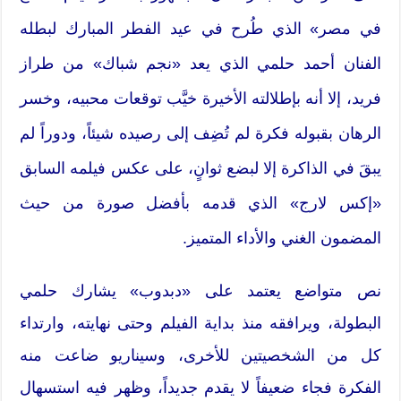
في مصر» الذي طُرح في عيد الفطر المبارك لبطله
الفنان أحمد حلمي الذي يعد «نجم شباك» من طراز
فريد، إلا أنه بإطلالته الأخيرة خيَّب توقعات محبيه، وخسر
الرهان بقبوله فكرة لم تُضِف إلى رصيده شيئاً، ودوراً لم
يبقَ في الذاكرة إلا لبضع ثوانٍ، على عكس فيلمه السابق
«إكس لارج» الذي قدمه بأفضل صورة من حيث
المضمون الغني والأداء المتميز.
نص متواضع يعتمد على «دبدوب» يشارك حلمي
البطولة، ويرافقه منذ بداية الفيلم وحتى نهايته، وارتداء
كل من الشخصيتين للأخرى، وسيناريو ضاعت منه
الفكرة فجاء ضعيفاً لا يقدم جديداً، وظهر فيه استسهال