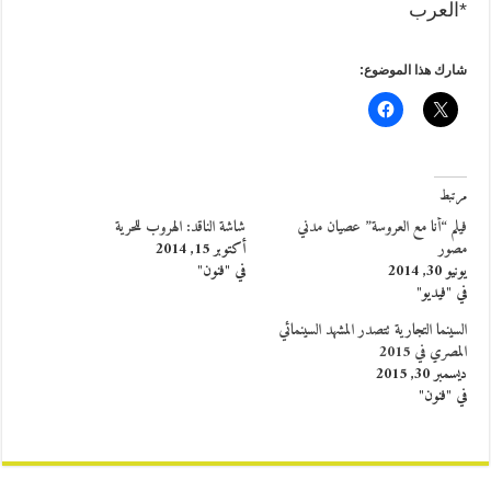
*العرب
شارك هذا الموضوع:
مرتبط
فيلم “أنا مع العروسة” عصيان مدني
شاشة الناقد: الهروب للحرية
مصور
أكتوبر 15, 2014
يونيو 30, 2014
في "فنون"
في "فيديو"
السينما التجارية تتصدر المشهد السينمائي
المصري في 2015
ديسمبر 30, 2015
في "فنون"