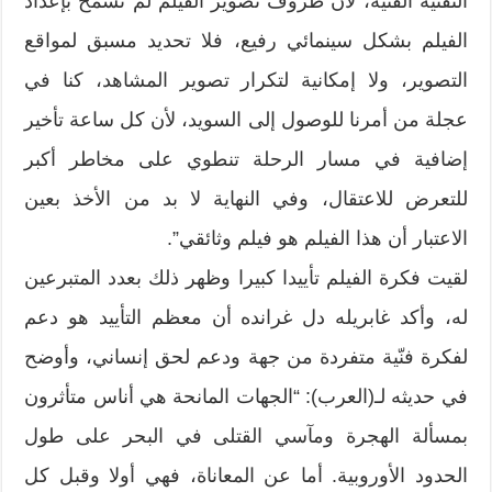
التقنية الفنية، لأن ظروف تصوير الفيلم لم تسمح بإعداد
الفيلم بشكل سينمائي رفيع، فلا تحديد مسبق لمواقع
التصوير، ولا إمكانية لتكرار تصوير المشاهد، كنا في
عجلة من أمرنا للوصول إلى السويد، لأن كل ساعة تأخير
إضافية في مسار الرحلة تنطوي على مخاطر أكبر
للتعرض للاعتقال، وفي النهاية لا بد من الأخذ بعين
الاعتبار أن هذا الفيلم هو فيلم وثائقي”.
لقيت فكرة الفيلم تأييدا كبيرا وظهر ذلك بعدد المتبرعين
له، وأكد غابريله دل غرانده أن معظم التأييد هو دعم
لفكرة فنّية متفردة من جهة ودعم لحق إنساني، وأوضح
في حديثه لـ(العرب): “الجهات المانحة هي أناس متأثرون
بمسألة الهجرة ومآسي القتلى في البحر على طول
الحدود الأوروبية. أما عن المعاناة، فهي أولا وقبل كل