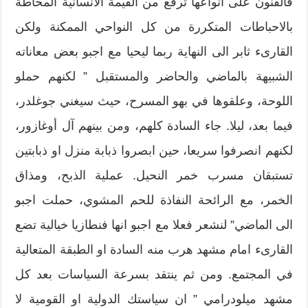
فالفنون على انواعها ترفع من القيمة الانسانية المحاطة
بالاحباطات المتكررة من كل النواحي الممكنة ولكن
القارىء ثابر الى النهاية ربما ليحيا مع اجبو بعض معاناته
الشبيهة بالماضي والحاضر والمستقبل ” لكنهم حملو
اللوحة، وعلقوها في بهو المسرح، حيث سيغني جوغلدر،
فيما بعد، ليلا. جاء السادة كلهم، ومن بينهم آل أوغازور،
لكنهم انصرفوا سريعا، حين ابصروا ذبابة منزل او ذبابتين
تستبقان مسرب خمر النحيل. عملية الذبح، ومذاق
الخمر، مع الرائحة النفاذة للحم المشوي، حملت اجبو
الى الماضي” لنشعر فعلا مع اجبو انها فنطازيا خيالية تضع
القارىء امام مشهد هرب منه السادة او الطبقة المتعالية
في المجتمع. ومن ثم ينتقد بسرعة السياسات بعد كل
مشهد ميلودرامي ” ان سياستك الدولية او القومية لا