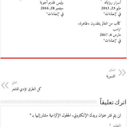
أسرار رواياته
وليس تقديم أجوبة
مايو 25, 2013
سبتمبر 28, 2016
في "إضاءات"
في "إضاءات"
كتّاب من العالم ينتقدون «ظاهرة»
ترامب
مارس 6, 2017
في "إضاءات"
السابق
النسوية
التالي
كل الطرق تؤدي للشعر
اترك تعليقاً
لن يتم نشر عنوان بريدك الإلكتروني.
الحقول الإلزامية مشار إليها بـ
*
التعليق
*