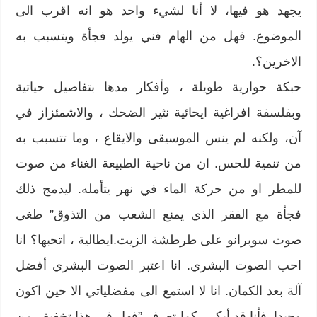
يجهد هو فيها، لا أنا لشيء واحد هو انه اقرب الى
الموضوع. فهل من الهام فني يولد فجأة ويتسبب به
الاخرين؟.
حبكة حوارية طويلة ، وأفكار مدها بتفاصيل حياتية
وبفلسفة افراغية ايحائية نثير الضحك ، والاشمئزاز في
آن، ولكنه لم ينس الموسيقى والايقاع ، وما تتسبب به
من تنمية للحس. ان من ناحية الطبيعة الغناء من صوت
للمطر او من حركة الماء في نهر يتأمله. ليدمج ذلك
فجأة مع الفقر الذي يمنع الشعب من التذوق” طغى
صوت سوبرانو على طرطشة الزيت.ايطالية ، اتحبها؟ انا
احب الصوت البشري. انا اعتبر الصوت البشري أفضل
آلة بعد الكمان. انا لا استمع الى مفضلياتي الا حين اكون
وحيدا. فأنا قد أبكي، كما تعرف.”فهل في هذا تخفيف من