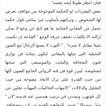
فنان انتظر طويلا ليجد نفسه” .
بعض المفردات او الحكمة الموجوعة من مواقف تعرض
لها الشخوص ، وتركتهم بأسلوب غير مباشر قول حكمة
تحمل من المعاني الحياتية ما هو ناتج عن وجع لا يمكن
إزالته الا بكلمات تخفف حرقة الوجع ” القناعة ان تكسب
شيئا مقابل لا شىء” . ” الثوب لا يصنع الرجال”مع الصور
التخيلية التي جبلها بالمعاني. لتكون بمثابة فن يوازي
فنون الصحافة والنحت والموسيقى التي منحها
لشخوصه. ليبرز قوة في فنه الروائي الجامع للفنون كلها
من حيث القدرة على ترك الابعاد مفتوحة من حيث
التحليل والدلالات ” الامهات الحاكمات المهيآت تخلين عن
كل قوتهن، وتمددن في ترتيب هندسي عند قدمبه.”لان ”
وول سوينكا ” غمس المفاهيم الفنية من ادب وصحافة،