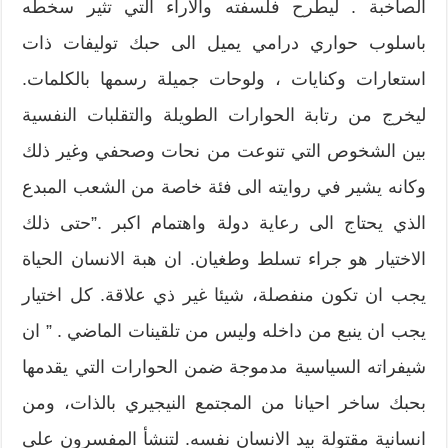
الصاخبة . ليطرح فلسفته والآراء التي تثير سخطه
باسلوب حواري درامي يميل الى حبك توليفات ذات
استعارات وكنايات ، ولوحات جميلة رسمها بالكلمات.
ليخرج من رتابة الحوارات الطويلة والتقلبات النفسية
بين الشخوص التي تنوعت من نحات وصحفي وغير ذلك
وكانه يشير في روايته الى فئة خاصة من الشعب المبدع
الذي يحتاج الى رعاية دولة واهتمام اكبر .”حتى ذلك
الاختيار هو جراء تسلط وطغيان. ان هبة الانسان الحياة
يجب ان تكون منفصلة، شيئا غير ذي علاقة. كل اختيار
يجب ان ينبع من داخله وليس من تلقينات الماضي . ” ان
شيفراته السياسية مدموجة ضمن الحوارات التي يقدمها
بحبك ساخر احيانا من المجتمع النيجيري بالذات، ومن
انسانية مقتولة بيد الانسان نفسه. لتنشأ المفسرون على