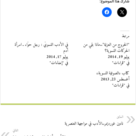
شارك هذا الموضوع:
مرتبط
“الخروج من العزلة”..ماذا بقي من
في الأدب النسويّ : رجل حوّاء ـ امرأة
الحركات النسوية؟
آدم
يوليو 19, 2014
يوليو 17, 2014
في "قراءات"
في "إضاءات"
كتاب «الصوفية النسوية»
أغسطس 23, 2013
في "قراءات"
السابق
نادين غورديمر..الأدب في مواجهة العنصرية
التالي