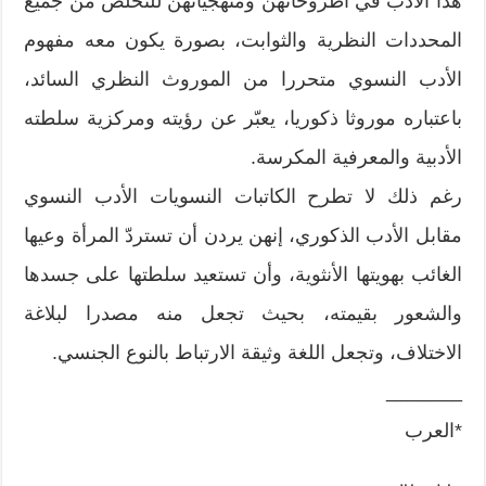
هذا الأدب في أطروحاتهن ومنهجياتهن للتخلص من جميع
المحددات النظرية والثوابت، بصورة يكون معه مفهوم
الأدب النسوي متحررا من الموروث النظري السائد،
باعتباره موروثا ذكوريا، يعبّر عن رؤيته ومركزية سلطته
الأدبية والمعرفية المكرسة.
رغم ذلك لا تطرح الكاتبات النسويات الأدب النسوي
مقابل الأدب الذكوري، إنهن يردن أن تستردّ المرأة وعيها
الغائب بهويتها الأنثوية، وأن تستعيد سلطتها على جسدها
والشعور بقيمته، بحيث تجعل منه مصدرا لبلاغة
الاختلاف، وتجعل اللغة وثيقة الارتباط بالنوع الجنسي.
_______
*العرب