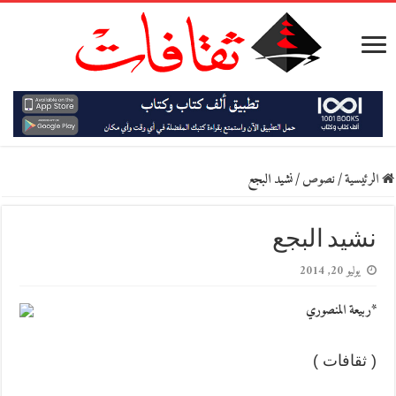
الرئيسية
/
نصوص
/
نشيد البجع
نشيد البجع
يوليو 20, 2014
*ربيعة المنصوري
( ثقافات )