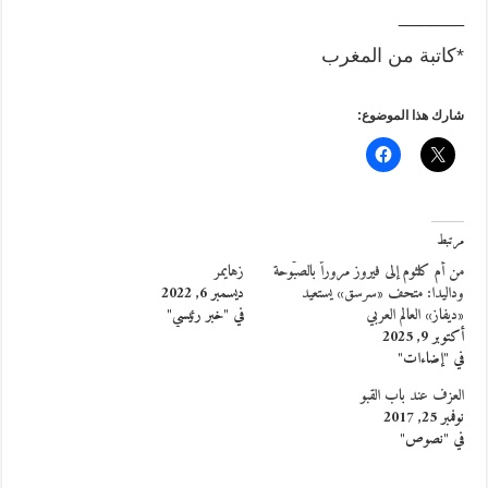
______
*كاتبة من المغرب
شارك هذا الموضوع:
مرتبط
من أم كلثوم إلى فيروز مروراً بالصبّوحة
زهايمر
وداليدا: متحف «سرسق» يستعيد
ديسمبر 6, 2022
«ديفاز» العالم العربي
في "خبر رئيسي"
أكتوبر 9, 2025
في "إضاءات"
العزف عند باب القبو
نوفمبر 25, 2017
في "نصوص"