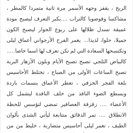
الريح ، يقفز وجهه الأسمر مرة ثانية متمردا كالمطر ،
مشاكسا وفوضويا كالتراب ….يكبر التعرف ليصبح مودة
عميقة تسدل ظلالها على ربوع الجوار ليصبح الكون
جميلا، حلوا، لذيذا… يغمر الفرح الأرجواني أعماق ليلى
وتكتسحها السعادة التي لم تكن تعرف لها اسما خاصا…..
كالبياض الثلجي تصبح تصبح الأيام وبلون الأزهار البرية
تصبح الساعات الأولى من الصباح ، تختلط الأحاسيس
بلغة الفجر الخزفي ، تعطر الأعماق بنسمات باردة
ويسطع الضوء النافذ من خلف النافدة ليشمل كل
الأعضاء …. زقزقة العصافير تمضي لتؤسس للحظة
الانطلاق …. تمر الدقائق متتابعة ليأتي الشذى بألوان
الطيف ، تغمر ليلى أحاسيس متضاربة ، خليط من من