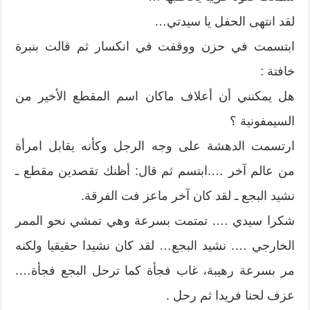
لقد انتهى الحفل يا سيدتي…
ابتسمت في حزن ووقفت في انكسار ثم قالت بنبرة
خافتة :
هل يمكنني أن أعلاف ماكان اسم المقطع الأخير من
السيمفونية ؟
ارتسمت الدهشة على وجه الرجل وكأنه يقابل امرأة
من عالم آخر ….ابتسم ثم قال: أظنك تقصدين مقطع ـ
نشيد البجع ـ لقد كان آخر ماعز فت الفرقة.
شكرا سيدي …. تمتمت بسرعة وهي تمشي نحو الممر
الخارجي …. نشيد البجع… لقد كان نشيدا حقيقيا ولكنه
مر بسرعة رهيبة، غاب فجأة كما ترحل البجع فجأة….
عزف لحنا فريدا ثم رحل .