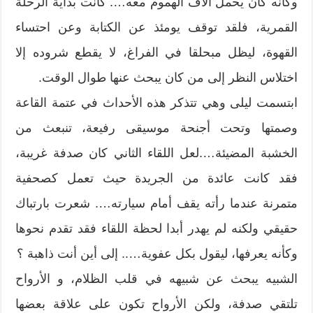
وكأنه كان يحمل آلاف الهموم معه…. كانت بداية الرحلة
القمرية، فلقد توقف يومئذ عن الكتابة وعن احتساء
القهوة، ليظل مبحلقا في الفراغ، لا يقطع شروده إلا
اختلاس النظر إلى من كان يبحث عنها طوال الوقت.
ابتسمت ليلى وهي تتذكر هذه الأحداث في عتمة القاعة
وصمتها وتحت أجنحة موسيقى رفيعة، تنبعث من
الخشبة المضيئة….لعل اللقاء الثاني كان صدفة غريبة،
فقد كانت عائدة من الجريدة حيث تعمل كصحفية
متمرنة عندما رأته يقف أمام سيارته…. شعرت بارتباك
حقيقي ولكنه لم يهدر أبدا لحظة اللقاء فقد تقدم نحوها
وكأنه يعرفها، ليقول بكل عفوية….. إلى أين أنت ذاهبة ؟
الشبيه يبحث عن شبيهه في قلب الظلام، و الأرواح
تلتقي صدفة، ولكن الأرواح تكون على علاقة بعضها