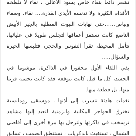
تشعر دائما بنقاء خاص يسود الأعالي ، نقاء لا تلطخه
الأقدام الكثيرة ولا تدنسه الأيدي القذرة…. نقاء، وصفاء
وبياض……حتى نهايات البيوت المطلية بالجير الأبيض
الناصع كانت تستفز أعماقها لتجلس طويلا في عليائها،
تتأمل المحيط، تقرأ النفوس والحجر، فتلبسها الحيرة
والسؤال…..
بقي اللقاء الأول محفورا في الذاكرة، موشوما في
الجسد، كل ما قيل كانت تتوقعه فقد كانت تحسه قريبا
منها، بل قطعة منها.
نغمات هادئة تتسرب إلى أذنها ، موسيقى رومانسية
تخترق الحواجز المكانية والزمنية لتعيد إليها مشاهد
ترسخت في ذاكرتها ولترحل بها مرة أخرى إلى أقاصي
الشمال ، تستغيث بالذكريات ، تستنطق الصمت ، تسابق