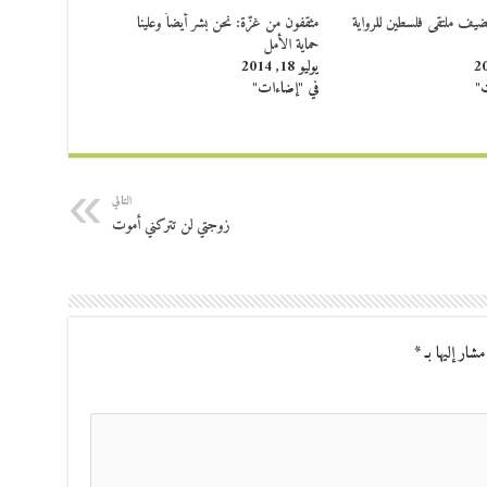
تضيف ملتقى فلسطين للرواية
مثقفون من غزّة: نحن بشر أيضاً وعلينا
حماية الأمل
يوليو 18, 2014
ت"
في "إضاءات"
التالي
زوجتي لن تتركني أموت
مشار إليها بـ
*