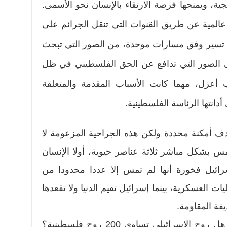
جية، ويمنحها فرصة الارتقاء بالإنسان نحو الأسمى.
عالمية عن طريق القنوات التي تنقل الجرائم على
لا تسير وفق مسارات موحدة، من الصور التي تبحث
لى الصور التي تدافع عن الحق الفلسطيني في ظل
أعزل، مهما كانت الأسباب المقدمة والمتعلقة
ي أدانتها الرئاسة الفلسطينية.
هدف أمكنة محددة ولكن هذه الجراحية المزعومة لا
س بشكل مباشر ثلاثة عناصر حيوية، أولا الإنسان
ائيل فخورة أنها لم تمس إلا عددا محدودا من
20 منذ بدء العمليات العسكرية، بينما إسرائيل تقيم الدنيا ولا تقعدها
فة المقاومة.
فزادت العمليات الإجرامية ضراوة. هل روح الإسرائيلي تساوي 200 روح فلسطينية؟