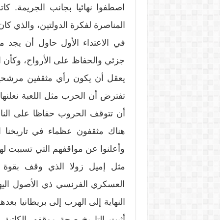
اصطفوا نهائيا بجانب الجريمة. 
المناصرة لفكرة الدولتين، والذي كا
في الاعتداء الأول حاول أن يج
جزئي والحفاظ على الأرواح، وكأن ال
يعقل أن يكون رأي مثقفين مرشحين ل
تفترض أن الحرب مثل اللعبة نعلنه
أن تتوقف الحروب حفاظا على النا
هناك مثقفون عظماء في تاريخنا ا
وأعلنوا عن مواقفهم التي تسببت لهم
مثل إميل زولا الذي وقف بقوة ض
العسكري الفرنسي ذي الأصول اليهو
النهاية إلى الهرب إلى بريطانيا بعد
أثبت التاريخ صحة موقفه. الكاتبة 