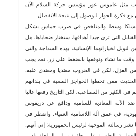
كاتب مثل عاموس عوز مؤسس حركة السلام الآن
ن مع فكرة الحوار للوصول إلى نتيجة الانفصال.
د مسلكا وسطا والمتلخص في ضرب حماس بشكل
قنابل التي ترى جيدا أهدافها، ستختار ضحاياها. هل
نوبل لخياراتهما الإنسانية، بهذه السذاجة والتي
ا وقت ما نشاء ونوقفها بالضغط على زر. نعم يجب
س العزل، لكن في الحروب معتديا ومعتدى عليه.
لحديث ممن تخطوا الحواجز الصعبة في بلدانهم
 في الكثير من المصاعب، لكن التاريخ رفعها عاليا
د الآلة المعادية للسامية ودافع عن دريفوس
دية، في عمق آلة اللاسامية العمياء. واضطر في
ها نشر رسالته الموجهة لرئيس الجمهورية: إني أتهم.
العظيمة الحاصلة على جائزة نوبل، الراحلة نادين