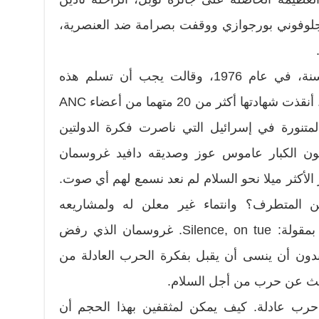
جلوفوني بورجوازي ووقفت بصرامة ضد العنصرية،
رفضت أن تتسلم جائزة امرأة السنة، في عام 1976، وقالت يجب أن تسلم هذه
الجائزة لزوجة مانديلا فهي أولى بها. أنقذت شهادتها أكثر من 20 متهما من أعضاء ANC
لمتنورة في إسرائيل التي ناصرت فكرة الدولتين
ون الكبار عاموس عوز وصديقه دافيد غروسمان
 الأكثر ميلا نحو السلام لم نعد نسمع لهم أي صوت.
ن المتطرف؟ وانتماء غير معلن له ولمشاريعه
الإجرامية؟ أم التزام الصمت عملا بمقولة: Silence, on tue. غروسمان الذي رفض
ون أن ينسى أن يقبل بفكرة الحرب العادلة من
حديث عن حرب من أجل السلام.
رب عادلة. كيف يمكن لمثقفين بهذا الحجم أن