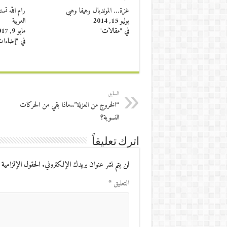
غزة… المونديال وهيفا وهبي
رام الله تس
يوليو 15, 2014
العربية
في "مقالات"
مايو 9, 2017
في "إضاءا
السابق
“الخروج من العزلة”..ماذا بقي من الحركات
النسوية؟
اترك تعليقاً
لن يتم نشر عنوان بريدك الإلكتروني.
الحقول الإلزامية 
التعليق
*