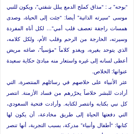
“بوحه” بـ : “مذاق كملح الدمع يبلل شفتي”، ويكون للنبي
موسى “سيرته الذاتية” أيضا: “جئت إلى الحياة، وصدى
همسات راجفة تعصف قلب أمي”… لكل أناه المفردة
وسيرته، الخارجة من الرحم وقلب الأم، ولكل كلامه،
الذي يتوحد بغيره، ويغدو كلاماً “مؤسياً”، صاغه مريض
أعطى لسانه إلى غيره واستعار منه مبادئ حكاية سعيدة
عنوانها: الخلاص.
عثر الأنبياء على خلاصهم في رسائلهم المنتصرة، التي
أرادت للبشر خلاصاً يحرّرهم من فساد الأزمنة. انتصر
كل نبي بكتابه وانتصر لكتابه. وأرادت فتحية السعودي،
التي دفعتها الحياة إلى طريق مخادعة، أن يكون لها
كتابها: “أطفال وأنبياء” مدركة، بسبب التجربة، أنها تنصر