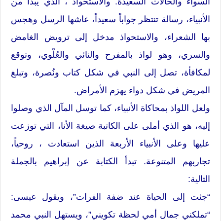
السواء والحالات السعيدة. والاستحواذ ، الذي يبدأ من
الأنبياء، رسالة تنتظر جواباً سعيداً، عاشها الرسل وهجس
بها الشعراء، والاستحواذ مدخل إلى ترويض الغامض
والسري، وهو لواذ بالمفرح والنائي والعُلْوي، وتوقع
لمكافأة، تصل إلى النبي في شكل كتاب ونُصرة، وتبلغ
المريض في شكل دواء يهزم الأمراض.
ولعل اللواذ بمحاكاة الأنبياء، كما توسل المآل الذي وصلوا
إليه، هو الذي أملى على الكاتبة صيغة الأنا، التي توزعت
عليها وعلى الأنبياء الأربعة الذين استعادت ، روحياً،
تجاربهم المتنوعة. تبدأ الكتابة عن إبراهيم بالجملة
التالية:
“جئت إلى الحياة عند ضفة الفرات”، ويقول عيسى:
“تملكني جمال أمي لحظة تكويني”، ويستهل النبي محمد