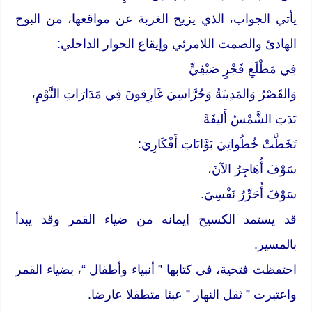
يأتي الجواب، الذي يزيح الغربة عن مواقعها، من البوح
الهادئ والصمت اللامرئي وإيقاع الحوار الداخلي:
فِي مَطْلَعِ فَجْرٍ صَيْفِيٍّ
وَالقَصْرُ وَالمَدِينَةُ وَحُرَّاسِيَ غَارِقونَ فِي مَدَارَاتِ النَّوْمِ،
بَدَتِ الشَّمْسُ أَليفَةً
تَخَطَّتْ خُطُواتِيَ بَوَّابَاتِ أَفْكَارِيَ:
سَوْفَ أُهَاجِرُ الآنَ،
سَوْفَ أُحَرِّرُ نَفْسِيَ.
قد يستمد الكسيح إيمانه من ضياء القمر وقد يبدأ
بالمسير.
احتفظت فتحية، في كتابها ” أنبياء وأطفال “، بضياء القمر
واعتبرت ” ثقل النهار ” عبئا متطفلا عارضا.