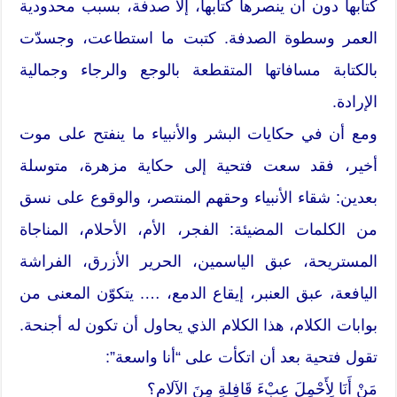
كتابها دون أن ينصرها كتابها، إلا صدفة، بسبب محدودية
العمر وسطوة الصدفة. كتبت ما استطاعت، وجسدّت
بالكتابة مسافاتها المتقطعة بالوجع والرجاء وجمالية
الإرادة.
ومع أن في حكايات البشر والأنبياء ما ينفتح على موت
أخير، فقد سعت فتحية إلى حكاية مزهرة، متوسلة
بعدين: شقاء الأنبياء وحقهم المنتصر، والوقوع على نسق
من الكلمات المضيئة: الفجر، الأم، الأحلام، المناجاة
المستريحة، عبق الياسمين، الحرير الأزرق، الفراشة
اليافعة، عبق العنبر، إيقاع الدمع، …. يتكوّن المعنى من
بوابات الكلام، هذا الكلام الذي يحاول أن تكون له أجنحة.
تقول فتحية بعد أن اتكأت على “أنا واسعة”:
مَنْ أَنَا لِأَحْمِلَ عِبْءَ قَافِلةٍ مِنَ الآلامِ؟