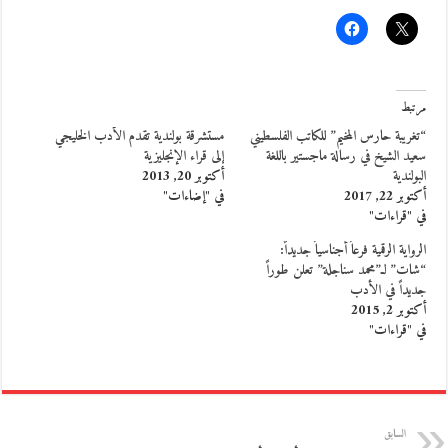
مرتبط
“تغريبة حارس المخيم” للكاتب الفلسطيني
مستشرقة بولندية تقدم الأدب الخليجي
سعيد الشيخ في رسالة ماجستير باللغة
إلى قراء الإنجليزية
البولندية
أكتوبر 20, 2013
أكتوبر 22, 2017
في "إضاءات"
في "قراءات"
الرواية الرقمية فرعاً أجناسياً جديداً:
“شات” لـ”محمد سناجلة” تعلن طوراً
جديداً في الأدب
أكتوبر 2, 2015
في "قراءات"
السابق