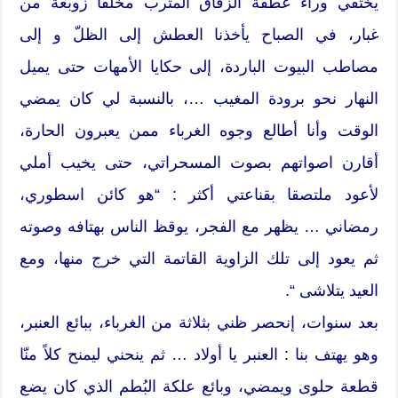
يختفي وراء عطفة الزقاق المترب مخلفا زوبعة من
غبار، في الصباح يأخذنا العطش إلى الظلّ و إلى
مصاطب البيوت الباردة، إلى حكايا الأمهات حتى يميل
النهار نحو برودة المغيب …، بالنسبة لي كان يمضي
الوقت وأنا أطالع وجوه الغرباء ممن يعبرون الحارة،
أقارن اصواتهم بصوت المسحراتي، حتى يخيب أملي
لأعود ملتصقا بقناعتي أكثر : “هو كائن اسطوري،
رمضاني … يظهر مع الفجر، يوقظ الناس بهتافه وصوته
ثم يعود إلى تلك الزاوية القاتمة التي خرج منها، ومع
العيد يتلاشى “.
بعد سنوات، إنحصر ظني بثلاثة من الغرباء، ببائع العنبر،
وهو يهتف بنا : العنبر يا أولاد … ثم ينحني ليمنح كلاً منّا
قطعة حلوى ويمضي، وبائع علكة البُطم الذي كان يضع