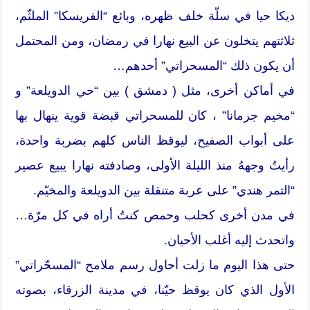
ديكا حيا في سلّة خلف ظهره، وبائع “الفريسكا” الملثّم،
ثلاثتهم يتخلون عن البيع نهارا في رمضان، ومن المحتمل
أن يكون ذلك “المسحراتي” أحدهم…
في أماكن أخرى، مثل ( دمشق ) بين “حي الدويلعة” و
“مخيم جرمانا” ، كان للمسحراتي قبضة قوية ينهال بها
على أبواب الصفيح، ليوقظ الناس كلهم بضربة واحدة،
رأيتُ وجههُ منذ الليلة الأولى، وصادفته نهارا يبيع عصير
“التمر هندي” على عربة متنقلة بين الدويلعة والمخيّم.
في مدن أخرى كحلب وحمص كنتُ أراه في كل مرّة…
واتحدث إليه أغلب الأحيان.
حتى هذا اليوم ما زلت أحاول رسم ملامح “المسحّراتي”
الأول الذي كان يوقظ حيّنا، في مدينة الزرقاء، بصوته