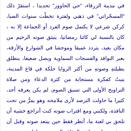
في مدينة الزرقاء، “حي الحاووز” تحديدا ، استقرّ ذلك
“المسحّراتي” في ذهني ولفترة تخطّت سنوات الصبا،
كركن شرعي لا يكتمل صوم الفرد أو الجماعة إلا به ،
كان بالنسبة لي كائنا رمضانيا، ينبثق صوته الرخيم من
مكان بعيد، يتردد عميقا وموحشا في الشوارع والأزقة،
يعبر النوافذ والفسحات السماوية ويصل ضعيفا، ينطلق
بطبلتهِ وصوتهِ من أكثر الزوايا حلكة في قاع المدينة،
ينبتُ كفكرة مستجابة من كثرة الدعاء ومن صلاة
التراويح الأولى التي تسبق الصوم، لم يكن يعرفه أحد،
كثيرا ما حاولت الترصد لأرى ملامحه وهو يمرُّ من تحت
النافذة، ولكنني ومع اقتراب صوته كنت أتراجع خشية أن
تلحق بي لعنة ما، أنظر فقط حين يبتعد صوته وقبل أن