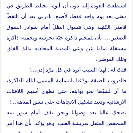
استطعتُ العودة إليه دون أن أتوه، تختلط الطريق في
ذهني بعد يوم واحد فقط، لأضيع. بادرني بعد أن التقطَ
قامتي الكئيبة وهي تتسول الظلّ أمام شوادر السوق
الصغير …. بأن للمخيم ذاكرة حيّة تحرسه وتحميه، ذاكرة
مستقلة تماما عن وعي المدينة المحاذيه بذلك القلق
وتلك الفوضى.
قلتُ له : لهذا السبب أتوه في كل مرّة إذن…!
فالدروب الضيقة تودّعنا بابتسامة المنتمي لتلك الذاكرة،
ما أن تُشيّعنا نحو بوابته، حتى تطوي أسهم اللافتات
الارشادية وتعيد تشكيل الاتجاهات على نسق المتاهة…!
يضحك عاليا بعد وصولنا ونحن نقف أمام سور بيته
المنخفض المثقل بعريشة العنب، وهو يؤكد، بأن هذا أمر