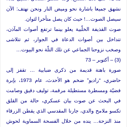
نشهق جميعا باشارة نحو وميض النار ونحن نهتف: الآن
سيصل الصوت…! حيث كان يصل متأخرا لثوان.
صوت القذيفة الخلّبية يعلو بينما ترتفع أصوات المآذن،
تتداخل بين أصوات الدعاة في الجوار، ثم تتلاشى
وصخب نزوحنا الجماعي عن تلك التلّة نحو البيوت…
(3) – أكتوبر – 73
صورة باهتة قديمة من ذكرى ضبابية … تقفز إلى
حاضري، “راديو” ضخم هو الأحدث، عام 1973، بإبرة
فضيّة ومسطرة مستطيلة مرقمة، توليف دقيق وصامت
في البحث عن صوت بيان عسكري، حالة من القلق
تكسو ملامح والدي، جارنا المقدسي الذي يقطن الزرقاء
منذ النزحة… ينده من خلال الفسحة السماوية لحوش