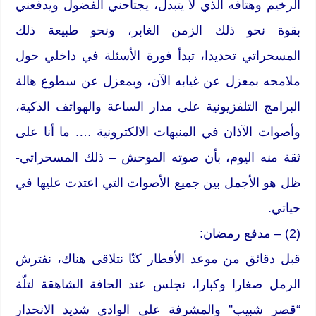
الرخيم وهتافه الذي لا يتبدل، يجتاحني الفضول ويدفعني
بقوة نحو ذلك الزمن الغابر، ونحو طبيعة ذلك
المسحراتي تحديدا، تبدأ فورة الأسئلة في داخلي حول
ملامحه بمعزل عن غيابه الآن، وبمعزل عن سطوع هالة
البرامج التلفزيونية على مدار الساعة والهواتف الذكية،
وأصوات الآذان في المنبهات الالكترونية …. ما أنا على
ثقة منه اليوم، بأن صوته الموحش – ذلك المسحراتي-
ظل هو الأجمل بين جميع الأصوات التي اعتدت عليها في
حياتي.
(2) – مدفع رمضان:
قبل دقائق من موعد الأفطار كنّا نتلاقى هناك، نفترش
الرمل صغارا وكبارا، نجلس عند الحافة الشاهقة لتلّة
“قصر شبيب” والمشرفة على الوادي شديد الانحدار