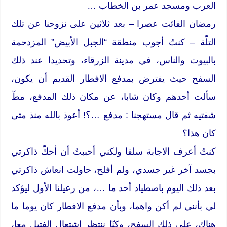
العرب ومسجد عمر بن الخطاب …
رمضان الفائت عصرا – بعد ثلاثين على نزوحنا عن تلك
التلّة – كنتُ أجوب منطقة “الجبل الأبيض” المزدحمة
بالبيوت والناس، في مدينة الزرقاء، وتحديدا عند ذلك
السفح حيث يفترض بمدفع الافطار القديم أن يكون،
سألت أحدهم وكان شابا، عن مكان ذلك المدفع، مطّ
شفتيه ثم قال مستهجنا : مدفع …؟! أعوذ بالله منذ متى
كان هذا؟
كنتُ أعرف الاجابة سلفا ولكني أحببتُ أن أحكّ ذاكرتي
بجسد آخر غير جسدي، ولم أفلح، حاولت انعاش ذاكرتي
بعد ذلك اليوم باصطياد أحد ما …، من رعيلنا الأول ليؤكد
لي بأنني لم أكن واهما، وبأن مدفع الافطار كان يوما ما
هناك، على ذلك السفح، وكنّا ننتظر اشتعال الفتيل معا،