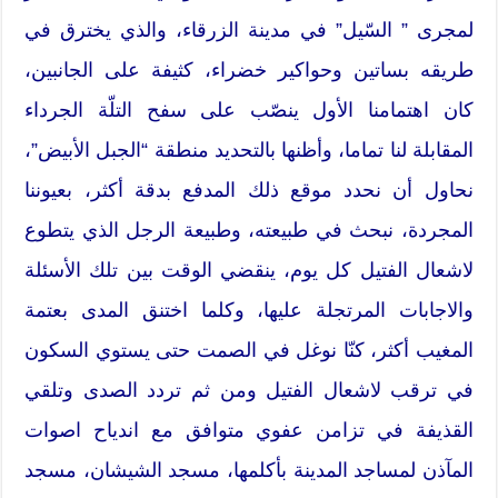
لمجرى ” السّيل” في مدينة الزرقاء، والذي يخترق في
طريقه بساتين وحواكير خضراء، كثيفة على الجانبين،
كان اهتمامنا الأول ينصّب على سفح التلّة الجرداء
المقابلة لنا تماما، وأظنها بالتحديد منطقة “الجبل الأبيض”،
نحاول أن نحدد موقع ذلك المدفع بدقة أكثر، بعيوننا
المجردة، نبحث في طبيعته، وطبيعة الرجل الذي يتطوع
لاشعال الفتيل كل يوم، ينقضي الوقت بين تلك الأسئلة
والاجابات المرتجلة عليها، وكلما اختنق المدى بعتمة
المغيب أكثر، كنّا نوغل في الصمت حتى يستوي السكون
في ترقب لاشعال الفتيل ومن ثم تردد الصدى وتلقي
القذيفة في تزامن عفوي متوافق مع اندياح اصوات
المآذن لمساجد المدينة بأكلمها، مسجد الشيشان، مسجد