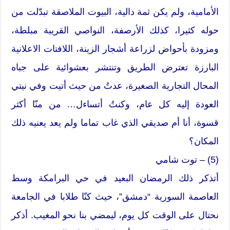
الأمامية، ولم يكن ثمة دالية، البيوت الملاصقة تبدّلت من
حوله كثيرا، كذلك الأرصفة، النواصي القريبة مبلطة،
ومزودة بأحواض لزراعة أشجار الزينة، اللافتات الاعلانية
البارزة تعترض الطريق وتنتشر بعشوائية على جباه
المحال التجارية الصغيرة، عدتُ من حيث أتيت وفي نيتي
العودة إليه كل عام، وكنتُ أتساءل… من منّا أكثر
قسوة، أنا أم صديقي الذي غاب تماما ولم يعد يعنيه ذلك
المكان؟
(5) – توت شامي
أتذكر ذلك الرمضان البعيد في حي البرامكة وسط
العاصمة السورية “دمشق”، حيث كنّا طلابا في الجامعة
نحتال على الوقت كل يوم، ليمضي بنا نحو المغيب. أذكر