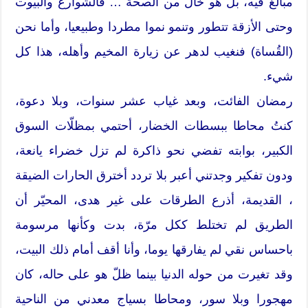
مبالغ فيه، بل هو خال من الصحة … فالشوارع والبيوت
وحتى الأزقة تتطور وتنمو نموا مطردا وطبيعيا، وأما نحن
(القُساة) فنغيب لدهر عن زيارة المخيم وأهله، هذا كل
شيء.
رمضان الفائت، وبعد غياب عشر سنوات، وبلا دعوة،
كنتُ محاطا ببسطات الخضار، أحتمي بمظلّات السوق
الكبير، بوابته تفضي نحو ذاكرة لم تزل خضراء يانعة،
ودون تفكير وجدتني أعبر بلا تردد أخترق الحارات الضيقة
، القديمة، أذرع الطرقات على غير هدى، المحيّر أن
الطريق لم تختلط ككل مرّة، بدت وكأنها مرسومة
باحساس نقي لم يفارقها يوما، وأنا أقف أمام ذلك البيت،
وقد تغيرت من حوله الدنيا بينما ظلّ هو على حاله، كان
مهجورا وبلا سور، ومحاطا بسياج معدني من الناحية