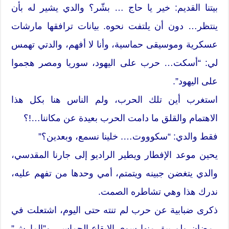
بيتنا القديم: خير يا حاج … بشّر؟ والدي يشير له بأن
ينتظر… دون أن يلتفت نحوه. بيانات ترافقها مارشات
عسكرية وموسيقى حماسية، وأنا لا أفهم، والدتي تهمس
لي: “أسكت… حرب على اليهود، سوريا ومصر هجموا
على اليهود”.
استغرب أين تلك الحرب، ولم الناس هنا بكل هذا
الاهتمام والقلق ما دامت الحرب بعيدة عن مكاننا…!؟
فقط والدي: “سكوووت…. خلينا نسمع، وبعدين؟”
يحين موعد الإفطار ويطير الراديو إلى جارنا المقدسي،
والدي يتغضن جبينه ويتمتم، أمي وحدها من تفهم عليه،
ندرك هذا وهي تشاطره الصمت.
ذكرى ضبابية عن حرب لم تنته حتى اليوم، اشتعلت في
رمضان ولم يبق منها سوى الايقاع الحماسي و”المارش”