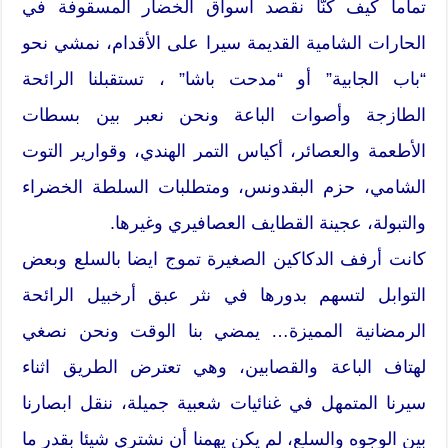
تماما كيف كنّا نقصد أسواق الخضار المسقوفة في
الحارات الشامية القديمة سيرا على الأقدام، نمشي نحو
“باب الجابية” أو “مدحت باشا” ، تستقبلنا الرائحة
الطازجة وأصوات الباعة ونحن نعبر بين بسطات
الأطعمة والعصائر، أكياس التمر الهندي، وقوارير التوت
الشامي، حزم البقدونس، ومتطلبات السلطة الخضراء
والتبولة، عجينة القطايف العصافيري وغيرها.
كانت أرفف الدكاكين الصغيرة تموج ايضا بالسلع وبعض
التوابل لتسهم بدورها في نثر عبق أرخبيل الرائحة
الرمضانية المميزة… يمضي بنا الوقت ونحن نصغي
لهتاف الباعة والقصابين، وهي تعترض الطريق اثناء
سيرنا المتمهل في غنائيات شعبية جميلة، ننقل ابصارنا
بين الوجوه والسلع، لم يكن يهمنا أن نشتري شيئا بقدر ما