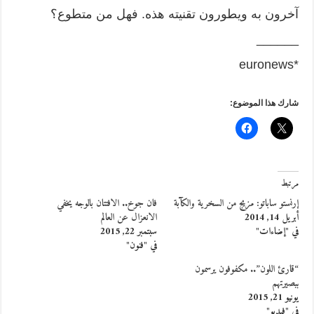
آخرون به ويطورون تقنيته هذه. فهل من متطوع؟
______
*euronews
شارك هذا الموضوع:
مرتبط
إرنستو ساباتو: مزيج من السخرية والكآبة
فان جوخ.. الافتتان بالوجه يخفي
أبريل 14, 2014
الانعزال عن العالم
في "إضاءات"
سبتمبر 22, 2015
في "فنون"
“قارئ اللون”.. مكفوفون يرسمون
ببصيرتهم
يونيو 21, 2015
في "فيديو"