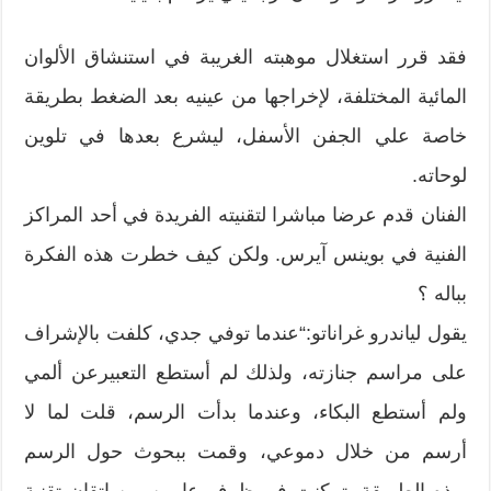
فقد قرر استغلال موهبته الغريبة في استنشاق الألوان
المائية المختلفة، لإخراجها من عينيه بعد الضغط بطريقة
خاصة علي الجفن الأسفل، ليشرع بعدها في تلوين
لوحاته.
الفنان قدم عرضا مباشرا لتقنيته الفريدة في أحد المراكز
الفنية في بوينس آيرس. ولكن كيف خطرت هذه الفكرة
بباله ؟
يقول لياندرو غراناتو:“عندما توفي جدي، كلفت بالإشراف
على مراسم جنازته، ولذلك لم أستطع التعبيرعن ألمي
ولم أستطع البكاء، وعندما بدأت الرسم، قلت لما لا
أرسم من خلال دموعي، وقمت ببحوث حول الرسم
بهذه الطريقة، تمكنت في ظرف عامين من إتقان تقنية