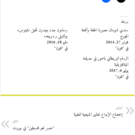
مرتبط
سندي شيرمان مصورة الخفة وأقنعة
رسامون جدد يعيدون تخيل «فينوس»
المهرج
بوتشيلي و «ربيعه»
فبراير 27, 2014
مايو 18, 2016
في "فنون"
في "فنون"
الرسام البريطاني باسمور في حديقته
الميتافيزيقية
يوليو 6, 2017
في "فنون"
السابق
إخضاع الإبداع لمعايير المنهجية العلمية
التالي
“جسر نحو فلسطين” في بيروت