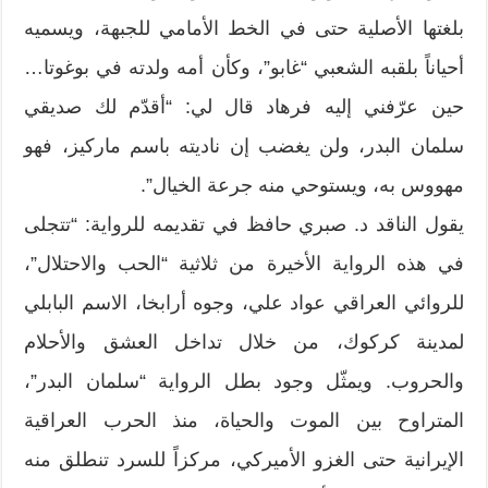
بلغتها الأصلية حتى في الخط الأمامي للجبهة، ويسميه
أحياناً بلقبه الشعبي “غابو”، وكأن أمه ولدته في بوغوتا…
حين عرّفني إليه فرهاد قال لي: “أقدّم لك صديقي
سلمان البدر، ولن يغضب إن ناديته باسم ماركيز، فهو
مهووس به، ويستوحي منه جرعة الخيال”.
يقول الناقد د. صبري حافظ في تقديمه للرواية: “تتجلى
في هذه الرواية الأخيرة من ثلاثية “الحب والاحتلال”،
للروائي العراقي عواد علي، وجوه أرابخا، الاسم البابلي
لمدينة كركوك، من خلال تداخل العشق والأحلام
والحروب. ويمثّل وجود بطل الرواية “سلمان البدر”،
المتراوح بين الموت والحياة، منذ الحرب العراقية
الإيرانية حتى الغزو الأميركي، مركزاً للسرد تنطلق منه