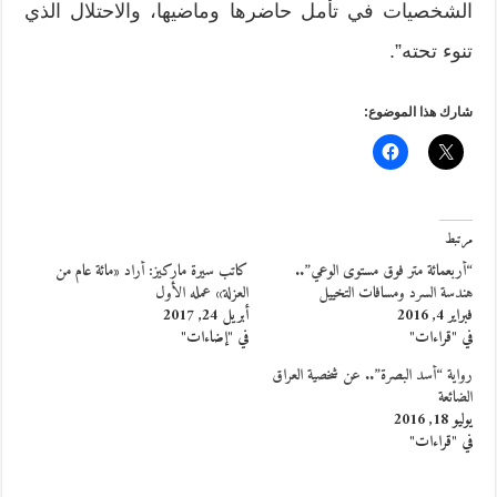
الشخصيات في تأمل حاضرها وماضيها، والاحتلال الذي
تنوء تحته”.
شارك هذا الموضوع:
مرتبط
“أربعمائة متر فوق مستوى الوعي”..
كاتب سيرة ماركيز: أراد «مائة عام من
هندسة السرد ومسافات التخييل
العزلة» عمله الأول
فبراير 4, 2016
أبريل 24, 2017
في "قراءات"
في "إضاءات"
رواية “أسد البصرة”.. عن شخصية العراق
الضائعة
يوليو 18, 2016
في "قراءات"