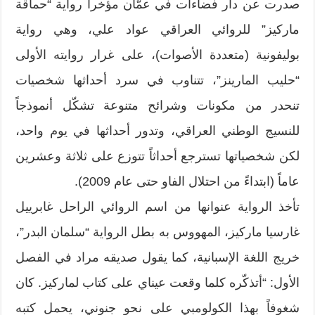
صدرت عن دار فضاءات في عمّان مؤخراً رواية “حماقة
ماركيز” للروائي العراقي عواد علي، وهي رواية
بوليفونية (متعددة الأصوات)، على غرار روايته الأولى
“حليب المارينز”، تتناوب في سرد أحداثها شخصيات
تنحدر من مكونات وشرائح متنوعة تشكّل أنموذجاً
للنسيج الوطني العراقي، وتدور أحداثها في يوم واحد،
لكن شخصياتها تسترجع أحداثاً تتوزع على ثلاثة وعشرين
عاماً (ابتداءً من احتلال الفاو حتى عام 2009).
تأخذ الرواية عنوانها من اسم الروائي الراحل غابرييل
غارسيا ماركيز، المهووس به بطل الرواية “سلمان البدر”،
خريج اللغة الإسبانية، كما يقول صديقه مراد في الفصل
الأول: “أتذكّره كلما وقعت عيناي على كتاب لماركيز. كان
شغوفاً بهذا الكولومبي على نحو جنوني، يحمل كتبه