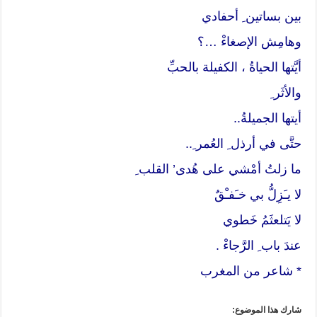
بين بساتين ِ أحفادي
وهامِش الإصغاءْ …؟
أيَّتها الحياةُ ، الكفيلة بالحبِّ
والأثَر ِ
أيتها الجميلةُ..
حتَّى في أرذل ِ العُمر ِ..
ما زلتُ أمْشي على هُدى’ القلب ِ
لا يـَزِلُّ بي خـَفـْقٌ
لا يَتلعثَمُ خَطوي
عندَ باب ِ الرَّجاءْ .
* شاعر من المغرب
شارك هذا الموضوع: