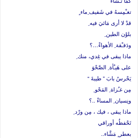
كمَا تـَشاءْ
تغـْمِسهُ في شَفيف ِماء ٍ
قدْ لا أرى مَائيَ فيه ِ
بلوْن الطين ِ
ودَفـْقة ِ الأهواءْ…؟
ماذا يبقى في غِدي، منك ِ
على هَيـْأة ِ الصَّحْوَ
يَحْرسُ بابَ ” طيبةَ “
مِن غـُزاة ِ المَحْو ِ
ونِسيان ِ المساءْ ..؟
ماذا يبقى ، فيك ، مِن ورْد ِ
تَحْفظُه أوراقي
بعطر ٍ مَشَّاء..