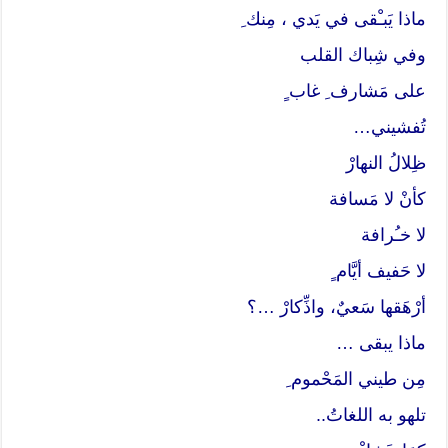
ماذا يَبـْقى في يَدي ، مِنك ِ
وفي شِباك القلب
على مَشارف ِ غاب ٍ
تُفشيني…
ظِلالُ النهارْ
كأنْ لا مَسافة
لا خـُرافة
لا حَفيف أيَّام ٍ
أرْهَقها سَعيٌ، واذِّكارْ …؟
ماذا يبقى …
مِن طيني المَحْموم ِ
تلهو به اللغاتُ..