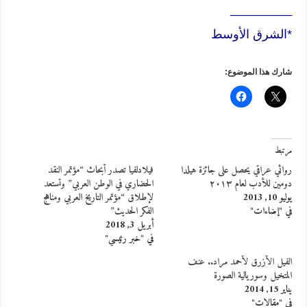
_________
*الشرق الأوسط
شارك هذا الموضوع:
مرتبط
روائي عراقي يحصل على جائزة هيلدا
فيلادلفيا تصدر أبحاث “مؤتمر النقد
دومين للأدب لعام ٢٠١٣
الحضاري في الوطن العربي” وتستعد
يوليو 10, 2013
لإطلاق “مؤتمر التاريخ العربي ومناهج
في "إضاءات"
الفكر الحديث”
أبريل 3, 2018
في "خبر رئيسي"
الفيل الأزرق لأحمد مراد.. عنف
المتخيل وسوريالية الصورة
يناير 15, 2014
في "مقالات"