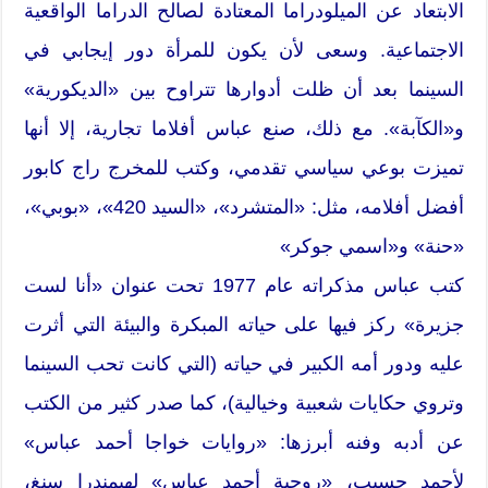
الابتعاد عن الميلودراما المعتادة لصالح الدراما الواقعية
الاجتماعية. وسعى لأن يكون للمرأة دور إيجابي في
السينما بعد أن ظلت أدوارها تتراوح بين «الديكورية»
و«الكآبة». مع ذلك، صنع عباس أفلاما تجارية، إلا أنها
تميزت بوعي سياسي تقدمي، وكتب للمخرج راج كابور
أفضل أفلامه، مثل: «المتشرد»، «السيد 420»، «بوبي»،
«حنة» و«اسمي جوكر»
كتب عباس مذكراته عام 1977 تحت عنوان «أنا لست
جزيرة» ركز فيها على حياته المبكرة والبيئة التي أثرت
عليه ودور أمه الكبير في حياته (التي كانت تحب السينما
وتروي حكايات شعبية وخيالية)، كما صدر كثير من الكتب
عن أدبه وفنه أبرزها: «روايات خواجا أحمد عباس»
لأحمد حسيب، «روحية أحمد عباس» لهيمندرا سنغ،