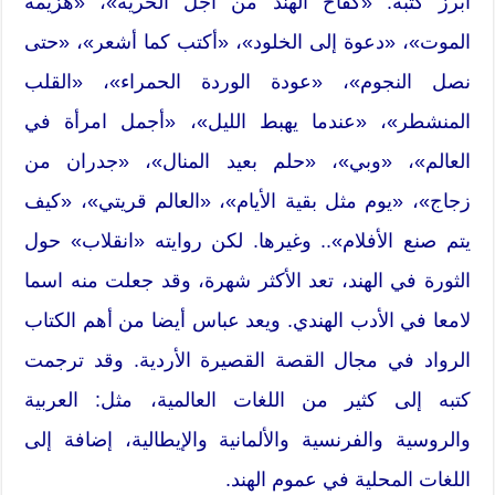
أبرز كتبه: «كفاح الهند من أجل الحرية»، «هزيمة
الموت»، «دعوة إلى الخلود»، «أكتب كما أشعر»، «حتى
نصل النجوم»، «عودة الوردة الحمراء»، «القلب
المنشطر»، «عندما يهبط الليل»، «أجمل امرأة في
العالم»، «وبي»، «حلم بعيد المنال»، «جدران من
زجاج»، «يوم مثل بقية الأيام»، «العالم قريتي»، «كيف
يتم صنع الأفلام».. وغيرها. لكن روايته «انقلاب» حول
الثورة في الهند، تعد الأكثر شهرة، وقد جعلت منه اسما
لامعا في الأدب الهندي. ويعد عباس أيضا من أهم الكتاب
الرواد في مجال القصة القصيرة الأردية. وقد ترجمت
كتبه إلى كثير من اللغات العالمية، مثل: العربية
والروسية والفرنسية والألمانية والإيطالية، إضافة إلى
اللغات المحلية في عموم الهند.