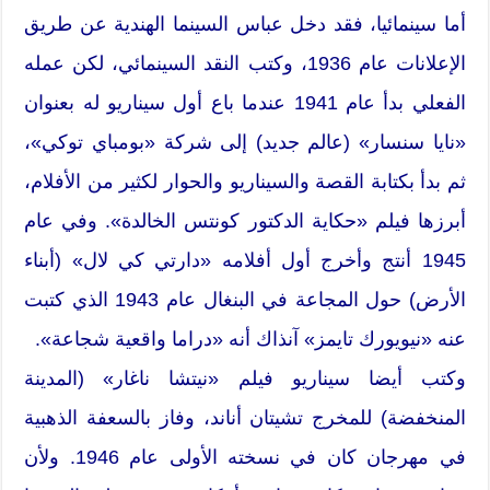
أما سينمائيا، فقد دخل عباس السينما الهندية عن طريق
الإعلانات عام 1936، وكتب النقد السينمائي، لكن عمله
الفعلي بدأ عام 1941 عندما باع أول سيناريو له بعنوان
«نايا سنسار» (عالم جديد) إلى شركة «بومباي توكي»،
ثم بدأ بكتابة القصة والسيناريو والحوار لكثير من الأفلام،
أبرزها فيلم «حكاية الدكتور كونتس الخالدة». وفي عام
1945 أنتج وأخرج أول أفلامه «دارتي كي لال» (أبناء
الأرض) حول المجاعة في البنغال عام 1943 الذي كتبت
عنه «نيويورك تايمز» آنذاك أنه «دراما واقعية شجاعة».
وكتب أيضا سيناريو فيلم «نيتشا ناغار» (المدينة
المنخفضة) للمخرج تشيتان أناند، وفاز بالسعفة الذهبية
في مهرجان كان في نسخته الأولى عام 1946. ولأن