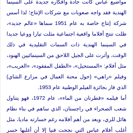
مواضيع عباس كانت جادة وأفكاره جديدة على السينما
الهندية فقد واجه صعوبات مع شركات الإنتاج؛ لذا أسس
شركة إنتاج خاصة به عام 1951 سماها «عالم جديد»،
ظلت تنتج أفلاما واقعية اجتماعية مثلت تيارا ووعيا جديدا
في السينما الهندية ذات السمات التقليدية في ذلك
الوقت، وأثرت على الجيل اللاحق من السينمائيين الهنود،
مثل أفلام: «المستحيل»، «الطفل المفقود»، «الغريب»،
وفيلم «راهي» (حول محنة العمال في مزارع الشاي)
الذي فاز بجائزة الفيلم الوطنية عام 1953.
أما فيلمه «قطرتان من الماء»، عام 1972، فهو يتناول
شعب الصحراء في راجستان، الذي ساهم في بناء نظام
هائل للري، ويعد من أهم أفلامه رغم خسارته ماديا، مثل
أغلب أفلام عباس التي نجحت فنيا إلا أن أغلبها خسر