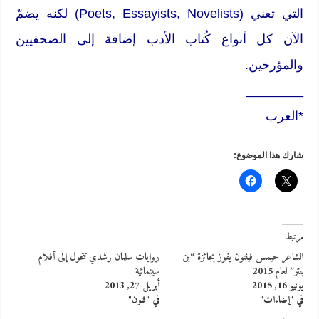
التي تعني (Poets, Essayists, Novelists) لكنه يضمّ
الآن كل أنواع كُتاب الأدب إضافة إلى الصحفيين
والمؤرخين.
________
*العرب
شارك هذا الموضوع:
مرتبط
الشاعر جيمس فينتون يفوز بجائزة “بن
روايات سلمان رشدي تتحول إلى أفلام
بنتر” لعام 2015
سينمائية
يونيو 16, 2015
أبريل 27, 2013
في "إضاءات"
في "فنون"