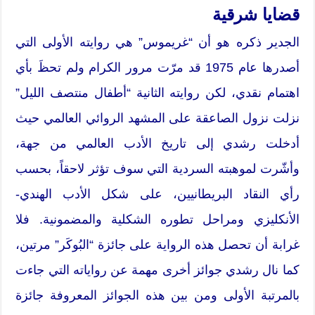
قضايا شرقية
الجدير ذكره هو أن “غريموس” هي روايته الأولى التي
أصدرها عام 1975 قد مرّت مرور الكرام ولم تحظَ بأي
اهتمام نقدي، لكن روايته الثانية “أطفال منتصف الليل”
نزلت نزول الصاعقة على المشهد الروائي العالمي حيث
أدخلت رشدي إلى تاريخ الأدب العالمي من جهة،
وأشّرت لموهبته السردية التي سوف تؤثر لاحقاً، بحسب
رأي النقاد البريطانيين، على شكل الأدب الهندي-
الأنكليزي ومراحل تطوره الشكلية والمضمونية. فلا
غرابة أن تحصل هذه الرواية على جائزة “البُوكَر” مرتين،
كما نال رشدي جوائز أخرى مهمة عن رواياته التي جاءت
بالمرتبة الأولى ومن بين هذه الجوائز المعروفة جائزة