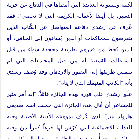
لكتبه ولسنواته العديدة التي أمضاها في الدفاع عن حرية
التعبير، بل أيضا لأعماله الكريمة التي لا تحصى”. فقد
عُرف عن رشدي دفاعه المتواصل عن الكُتاب الذين
يتعرضون للمحاكمات أو الذين يُساقون إلى المنافي، أو
الذين يُحط من قدرهم بطريقة مجحفة سواء من قبل
السلطات القمعية أم من قبل المجتمعات التي لم
تتلمس طريقها إلى التطور والازدهار. وقد وُصف رشدي
بأنه “الكاتب المنهمك الذي لا ينام”.
علّق رشدي على فوزه بهذه الجائزة قائلاً: “إنه أمر مثير
للمشاعر أن أنال هذه الجائزة التي حملت اسم صديقي
هارولد بنتر” الذي عُرف بموهبته الأدبية الأصيلة وحبه
للعدالة الاجتماعية التي كرّس لها جزءاً كبيراً من وقته
وتفكيره. وقد أُسندت هذه الجائزة من قبل إلى كلٍ من