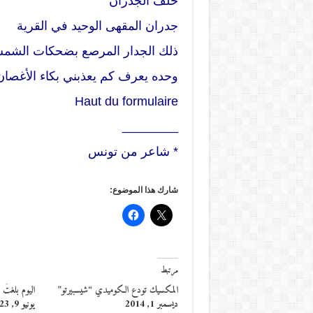
خلف الجدران
جدران المقهى الوحيد في القرية
ذلك الجدار المرصع بضحكات الشم
وحده يعرف كم يعذبني بكاء الأغصا
Haut du formulaire
________
* شاعر من تونس
شارك هذا الموضوع:
مرتبط
المكسيك تودع الكوميدي “شيسبيرتو”
اليوم بلغتُ ا
ديسمبر 1, 2014
يونيو 9, 2023