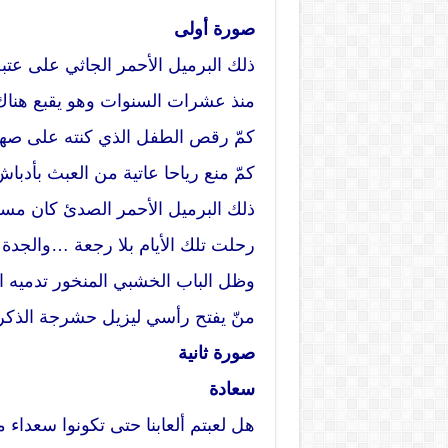
صورة أولى
ذلك البرميل الأحمر الجاثي على عتب
منذ عشرات السنوات وهو يقبع هنا
كمّ رقص الطفل الذي كنته على صه
كمّ منع رياحا عاتية من العبث بأدباش
ذلك البرميل الأحمر الصدئ كان مس
رحلت تلك الأيام بلا رجعة …والجدة ن
وظل الباب الخشبي المنخور تدميه 
منّ يفتح رأسي ليزيل حشرجة الذك
صورة ثانية
سعادة
هل لعبتم ألعابنا حتى تكونوا سعداء م