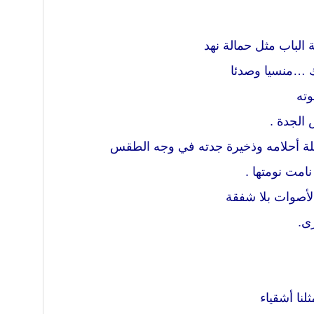
ة الباب مثل حمالة نهد
ك …منسيا وصدئا
وته
 الجدة .
لة أحلامه وذخيرة جدته في وجه الطقس
امت نومتها .
الأصوات بلا شفقة
رى.
ثلنا أشقياء