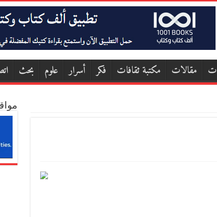
ات
مقالات
مكتبة ثقافات
فكر
أسرار
علوم
بحث
اتص
مواق