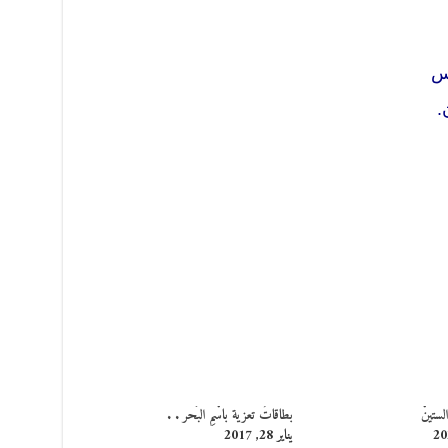
س
ن.
لستينْ
بطاقاتُ تعزية باسْمِ البَحر . .
يناير 28, 2017