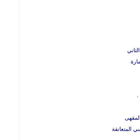
لثاني
مارة
.
لمقهى
ي المتعانقة