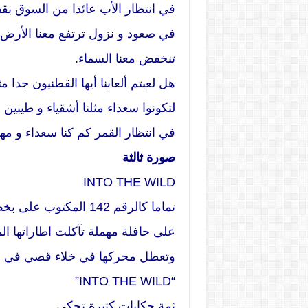
في انتظار الأب عائدا من السوق بقفة
في صعود و نزول ترتفع معنا الأرض
تنخفض معنا السماء.
هل لعبتم ألعابنا أيها القطنيون جدا 
لتكونوا سعداء مثلنا أشقياء و طيبي
في انتظار القمر كم كنا سعداء و مهم
صورة ثالثة
INTO THE WILD
تماما كالرقم 142 المكتوب على بخط رمادي
على حافلة مهملة تآكلت اطاراتها ال
وتعطل محركها في خلاء قصي في 
“INTO THE WILD”
ثمة حكايات كثيرة تحكى