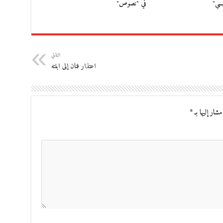
يسي"
في "نصوص"
التالي
اعتذار فنان إلى ابنته
مشار إليها بـ
*