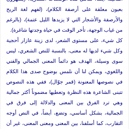
بعيون معلقة على أرصفة الكلام)، (لفهم لغة الريح
والأرصفة والأشجار التي لا يزيدها الليل عتمة)، (بالرغم
من غياب الوجهة، تأخر الوقت في حياة وجدتها شاغرة).
كل شيء، على مستوى الشعر، لدى زينة عازار أحجية
وكل شيء لديها له معنى، بالنسبة للنص الشعري، ليس
سوى وسيلة، الهدف هو دائماً المعنى الجمالي والفني
واللغوي، ويمكن لنا أن نلمس بوضوح صدى هذا الكلام
في نصوصها المعنونة (قمر جوّال)، ففي هذه النصوص
تتبنى الشاعرة هذه النظرة وتعطيها مضموناً أكثر جمالية
وهي ترد الفرق بين المعنى والدلالة إلى فرق في
الجمالية، بشكل أساسي، وتضع، أيضاً، في النص أوجه
التقارب، كما أسلفنا، بين المعنى ومعنى المعنى، غير أن