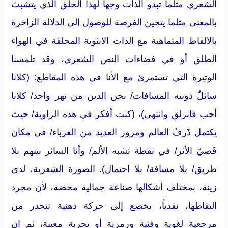
الشعري مثلما تبدو الذات وجهاً لهذا الخلق الذي يتشبث
بالمعنى مثلما يتحين الفرصة للوصول إلى الدلالة الزاخرة
بالالفاظ المتماهية مع الذات الانثوية المحلقة في الهواء
الطلق أو في فضاءات النص الشعري، وقد تلمسنا
الوتيرة التي تستمرئ مع الأنا في هذه المقاطع: (كلانا
سائلٌ ذوبته المسافات/ نحن الذين من نهر واحد/ كلانا
أحب فانزلق وانتهى)، (كنت أفكر في هذه الزاوية/ حيث
يكتمل ذَرفُ العالم ومرور العديد من الغرباء/ في مكان
قَصيّ الأثر/ في نقطة تشبه الألم/ وأنا السائر بينهم بلا
طريق/ بلا مسافة/ بلا احتمال). الصورة الشعرية، لدى
زينة، بمختلف أشكالها صناعة جمالية محضة، لأن مجرد
التقاطها، نقدياً، يخضع إلى حركة ذهنية تنحدر من
مرجعية لغوية وفنية ورمزية أو تجربة معينة، ثم ان