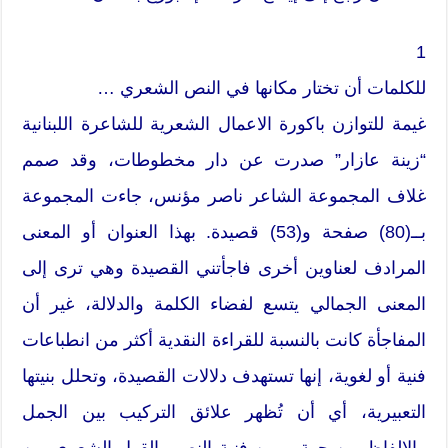
1
للكلمات أن تختار مكانها في النص الشعري …
غيمة للتوازن باكورة الاعمال الشعرية للشاعرة اللبنانية
“زينة عازار” صدرت عن دار مخطوطات، وقد صمم
غلاف المجموعة الشاعر ناصر مؤنس، جاءت المجموعة
بــ(80) صفحة و(53) قصيدة. بهذا العنوان أو المعنى
المرادف لعناوين أخرى فاجأتني القصيدة وهي ترى إلى
المعنى الجمالي يتسع لفضاء الكلمة والدلالة، غير أن
المفاجأة كانت بالنسبة للقراءة النقدية أكثر من انطباعات
فنية أو لغوية، إنها تستهدف دلالات القصيدة، وتحلل بنيتها
التعبيرية، أي أن تُظهر علائق التركيب بين الجمل
والالفاظ من جهة، وبين فنية النص والقول الشعري من