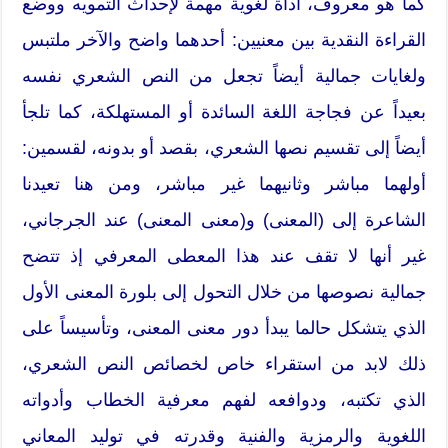
كما هو معروف، أداة لغوية مهمة لإحداث التمويه ووضع
القراءة النقدية بين معنيين: أحدهما واضح والآخر ملتبس
ولغايات جمالية أيضاً تجعل من النص الشعري نفسه
بعيداً عن فجاجة اللغة السائدة أو المستهلكة، كما تلجأ
أيضاً إلى تقسيم نصها الشعري، بقصد أو بدونه، لقسمين:
أولهما مباشر وثانيهما غير مباشر، ومن هنا تعيدنا
الشاعرة إلى (المعنى) و(معنى المعنى) عند الجرجاني،
غير أنها لا تقف عند هذا المعطى المعرفي إذ تتضح
جمالية نصوصها من خلال التحول إلى بلورة المعنى الأول
الذي يتشكل حالما يبدأ دور معنى المعنى، وتأسيساً على
ذلك لابد من استقراء خاص لخصائص النص الشعري،
الذي تكتبه، ودوافعه لفهم معرفية الخطاب وأدواته
اللغوية والرمزية والفنية وقدرته في توليد المعاني