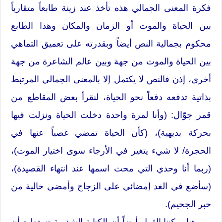
فكرة المعنى الجمالي هذه تأخذ عند زينة طابعاً متقارباً
بين الحياة والموت أو الزمان والمكان وهذا الطابع
محكوم بجمالية النص أيضاً وبقدرته على تعميق التماهي
بين الحياة والموت من جهة وبين عالم الشاعرة من جهة
أخرى، إذن فالنص لا يكتمل إلا بالمعنى الجمالي المرتبط
بذاتية تدفعه دفعاً نحو الحياة، لنقرأ بعض المقاطع من
قمر جوّال: (وأنا لمرة واحدة دخلت الحياة ونزلت فيها
بحركة بديهية)، (كأن الحياة تمضي غصباً عنها في
الحجرة/ لا شيء يتغير في الأرجاء سوى اختيار الموت)،
(ربما أنا وحدي التي محت اسمها عند انتهاء القصيدة)،
(سأضع في الغد إمضائي على الزجاج وأمضي خالية من
حبر الجحيم).
من هنا يمكننا القول أيضاً أن الكتابة الشذرية تستطيع أن