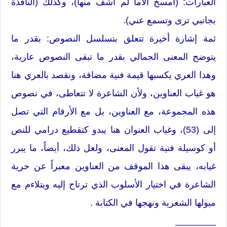
العبارات: (أمسخُ آلاماً لم أشف منها)، وكذلك (النافذة
بجانبي ترى وتسمع عني).
ثمة إشارة أخيرة تتعلق بتسلسل النصوص: بقدر ما
يتوضح المعنى الجمالي بقدر ما تبقى النصوص عارية،
وهذا العري يكسبها قيمة فنية مضافة، ونقصد بالعري هنا
هو غياب العناوين، ولأن الشاعرة لا تتعاطى، في نصوص
هذه المجموعة، مع العناوين، بل مع الأرقام التي تصل
إلى (53)، وغياب العنوان هنا يبدو كتقطيع درامي للنص
أو كوسيلة فنية تقول المعنى، ولعل ذلك، أيضاً، ما يبرر
غيابه، يبقى هذا الموقف من العناوين معبراً عن حرية
الشاعرة في اختيار الأسلوب الذي ترتاح إليه ويتلاءم مع
ميولها الشعرية ونهجها في الكتابة .
________