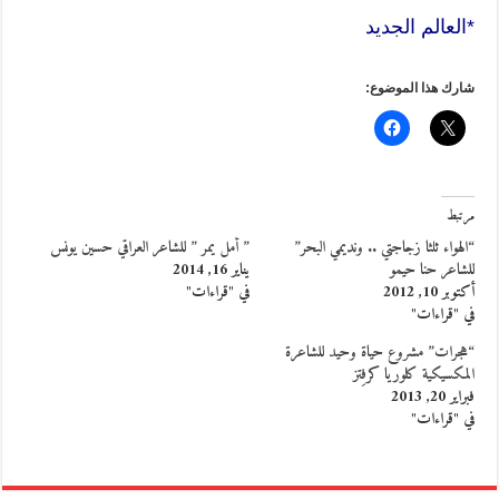
*العالم الجديد
شارك هذا الموضوع:
مرتبط
“الهواء ثلثا زجاجتي .. ونديمي البحر”
” أمل يمر ” للشاعر العراقي حسين يونس
للشاعر حنا حيمو
يناير 16, 2014
أكتوبر 10, 2012
في "قراءات"
في "قراءات"
“هجرات” مشروع حياة وحيد للشاعرة
المكسيكية كلوريا كرفِتز
فبراير 20, 2013
في "قراءات"