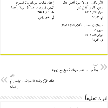
الأوسكار.. بري لارسون أفضل ممثلة
إختتام فعاليات مهرجان لبنان المسرحي
ودي كابريو أفضل ممثل
الدولي للمونودراما بمشاركة عربية وأجنبية
فبراير 29, 2016
مايو 20, 2023
في "فنون"
في "خبر رئيسي"
سبوتلايت يتصدر الأفلام الفائزة بجوائز
سبيريت
فبراير 28, 2016
في "فنون"
السابق
بحثاً عن سر انتحار ستيفان تسفايغ مع زوجته
التالي
ثقافة المركز وثقافة الأطراف .. تواصل أم
إقصاء!
اترك تعليقاً