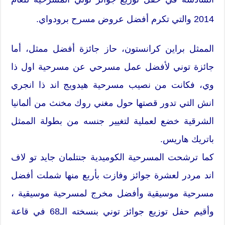
2014 والتي تكرم أفضل عروض مسرح برودواي.
الممثل براين كرانستون، حاز جائزة أفضل ممثل، أما
جائزة توني لأفضل عمل مسرحي عن مسرحية اول ذا
وي، فكانت من نصيب مسرحية هيدويج اند ذا انجري
انش التي تدور قصتها حول مغني روك مخنث من ألمانيا
الشرقية خضع لعملية لتغيير جنسه من بطولة الممثل
باتريك هاريس.
كما ترشحت المسرحية الكوميدية جنتلمان جايد تو لاف
اند مردر لعشرة جوائز وفازت بأربع منها شملت أفضل
مسرحية موسيقية وأفضل مخرج لمسرحية موسيقية ،
وأقيم حفل توزيع جوائز توني بنسخته الـ68 في قاعة