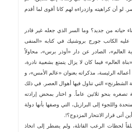
ر. لو أن كراهيته وازدراءه لهم كانا أقوى لما أقدم
اء حياته من جديد؟ وما السر الذي جعله غير قادر
 عليه الكاتب جورج بروشنيك في كتابه «المنفى
ة العالم»، الصادر عن دار «أوذر برس»، محاولاً
اة العالم» فيما كان لا يزال يتمتع بشعبية نادرة،
ن أعماله الرئيسة، مذكراته بعنوان «عالم الأمس»، و
الشطرنج» التي تناول فيها أهوال العصر. في ذلك
تصغره بنحو ثلاثين عاماً. و اختار بمحض إرادته
تحدة واللجوء إلى البرازيل، التي وصفها بأنها دولة
ن أتى قرار الانتحار المزدوج؟!.
قاً لحظات الرعب القاتلة، ولم يضطر إلى اتخاذ