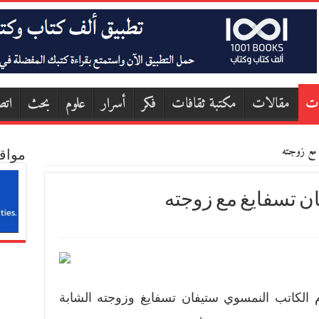
ات
مقالات
مكتبة ثقافات
فكر
أسرار
علوم
بحث
اتص
غ مع زوجته
مواق
ان تسفايغ مع زوجته
اط (فبراير) 1942، أقدم الكاتب النمسوي ستيفان تسفايغ وزوجته الشابة