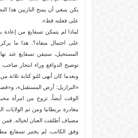
يكن ينبغي أن يمنح النازيين هذا النص
على فعلته قط».
لماذا لم يتمكن تسفايغ من إعادة بن
على احتمال منفاه؟. هذا ما يركز
المستحيل، ستيفن تسفايغ عند نهاي
توضيح الدوافع وراء انتحار صاحب «بن
وبعدما كان أنهى للتو كتابة ثلاثة م
«البرازيل: أرض المستقبل»، و«قصة 
الوقت أيضاً، تزوج من امرأة محبة 
مغادرة بريطانيا ومن ثم الولايات الم
مضياف أطلقت العنان لخياله. فمن أي
وفق الكاتب، لم يختبر تسفايغ مطل