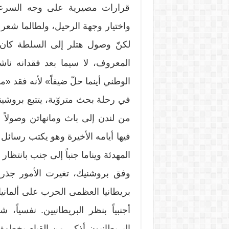
قرارات مصيرية على وجه السرعة،
واختيار وجهة الرحيل، ولطالما شعر ب
لكنّ وصول هتلر إلى السلطة كان 
المعروف، لا سيما بعد فقدانه ناشر
الوطني أينما حلّ ضيفاً» لأنه فقد «م
في رحلة بحث متروّية، يتتبع بروشين
من لندن إلى باث ومانهاتن وصولاً إ
فيها أيامه الأخيرة وهو يكتب رسائل
المهدئة ويناما جنباً إلى جنب بانتظار
بريطانيا العظمى الحرب على ألمانيا 
أجنبياً بنظر البريطانيين. نفسياً
البريطانيون أذكى من القيام بخطو