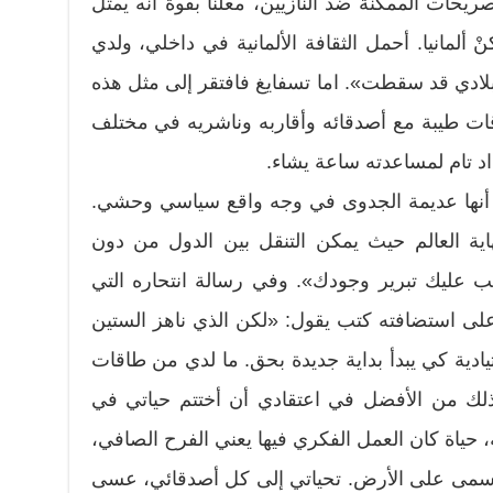
ريحات الممكنة ضد النازيين، معلناً بقوة أنه يمثل
ْ ألمانيا. أحمل الثقافة الألمانية في داخلي، ولدي
 بلادي قد سقطت». اما تسفايغ فافتقر إلى مثل هذه
اقات طيبة مع أصدقائه وأقاربه وناشريه في مختلف
اد تام لمساعدته ساعة يشاء.
ت أنها عديمة الجدوى في وجه واقع سياسي وحشي.
ية العالم حيث يمكن التنقل بين الدول من دون
عليك تبرير وجودك». وفي رسالة انتحاره التي
على استضافته كتب يقول: «لكن الذي ناهز الستين
ادية كي يبدأ بداية جديدة بحق. ما لدي من طاقات
 لذلك من الأفضل في اعتقادي أن أختتم حياتي في
 حياة كان العمل الفكري فيها يعني الفرح الصافي،
الأسمى على الأرض. تحياتي إلى كل أصدقائي، عسى