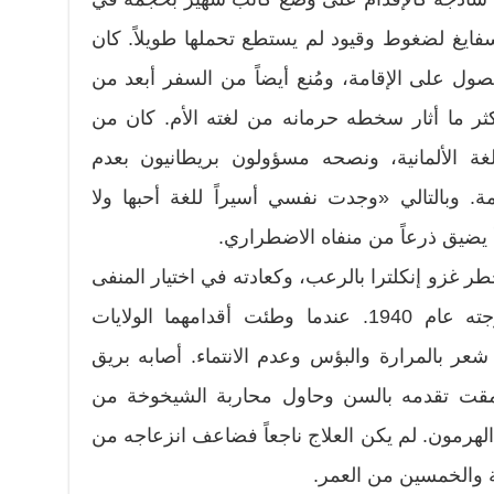
ايغ لضغوط وقيود لم يستطع تحملها طويلاً. كان
حصول على الإقامة، ومُنع أيضاً من السفر أبعد من
ثر ما أثار سخطه حرمانه من لغته الأم. كان من
ة الألمانية، ونصحه مسؤولون بريطانيون بعدم
مة. وبالتالي «وجدت نفسي أسيراً للغة أحبها ولا
 يضيق ذرعاً من منفاه الاضطراري.
ر غزو إنكلترا بالرعب، وكعادته في اختيار المنفى
مقدماً، غادر إلى نيويورك مع زوجته عام 1940. عندما وطئت أقدامهما الولايات
. شعر بالمرارة والبؤس وعدم الانتماء. أصابه بريق
ه مقت تقدمه بالسن وحاول محاربة الشيخوخة من
هرمون. لم يكن العلاج ناجعاً فضاعف انزعاجه من
ة والخمسين من العمر.