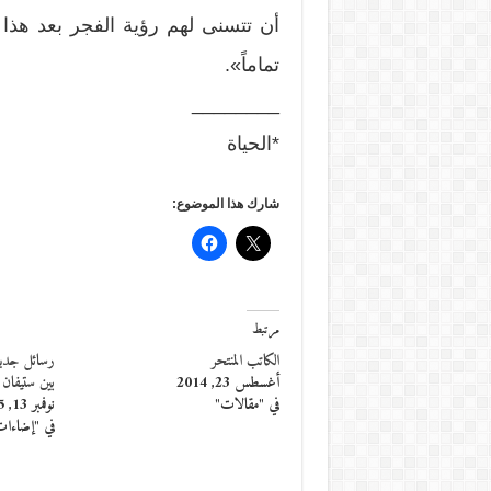
أن تتسنى لهم رؤية الفجر بعد هذا 
تماماً».
________
*الحياة
شارك هذا الموضوع:
مرتبط
الكاتب المنتحر
رسائل جدي
أغسطس 23, 2014
بين ستيفان ز
في "مقالات"
نوفمبر 13, 2015
في "إضاءا