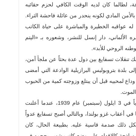
 لطالما كان لديه الوقت الكافي لحزم حقائبه
الأمن المادي لكونه ينحدر من عائلة فاحشة الثراء.
له عواقبه الخطيرة والمباشرة على حياة الكاتب
ه الألماني، دار إنسل للنشر، وشعوره بـ «اليتم
وطنه الروحي للأبد».
ك تنقلات تسفايغ بين دول عدة بحثاً عن ملجأ آمن،
لى بلدة بتروبوليس البرازيلية الوادعة التي أمضى
 وداع لمحبيه قبل أن يبتلع وزوجته كمية من الحبوب
 الموت.
وفق بروشنيك، تغيرت الأمور جذرياً في 3 ايلول (سبتمبر) عام 1939، عندما أعلنت
في أعقاب غزو بولندا، وبالتالي أصبح تسفايغ عدواً
، شكل ذلك صدمة قاسية عليه. بطبيعة الحال، كان
ة ساذجة كالإقدام على وضع كاتب شهير بحجمه في