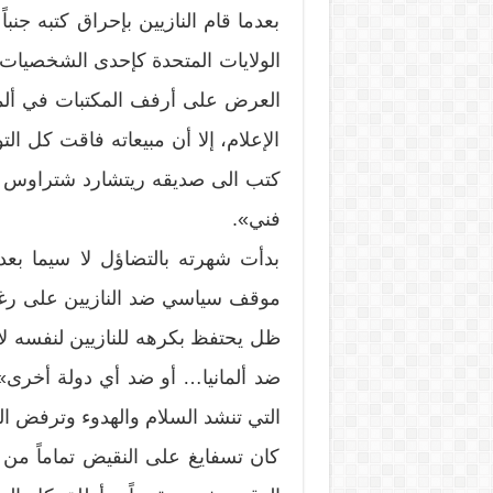
بعدما قام النازيين بإحراق كتبه جن
الولايات المتحدة كإحدى الشخصيات الأ
العرض على أرفف المكتبات في ألما
الإعلام، إلا أن مبيعاته فاقت كل ا
كتب الى صديقه ريتشارد شتراوس «ي
فني».
بدأت شهرته بالتضاؤل لا سيما بع
موقف سياسي ضد النازيين على رغم 
ظل يحتفظ بكرهه للنازيين لنفسه ل
ضد ألمانيا… أو ضد أي دولة أخرى»
التي تنشد السلام والهدوء وترفض ال
كان تسفايغ على النقيض تماماً من