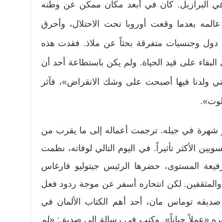
 في البرازيل. كان في أبعد مكان ممكن عن وطنه
 عالمه بعدما وقعت أوروبا تحت الاحتلال، وأحرق
ين دول وجنسيات متفرقة بحثاً عن ملاذ. فقدت هذه
 البقاء على قيد الحياة. ولم يكن باستطاعة أحد أن
التي ولدنا فيها أصبحت على وشك الانقراض»، فآثر
لوت».
كثر شهرة في جيله. ترجمت أعماله إلى ما يقرب من
ين الأكثر تأثيراً. في اليوم التالي لوفاته، نظمت
 رفيعة المستوى، حضرها الرئيس جيتوليو فارغاس
والمثقفين. لكن انتحاره أسفر عن موجة ردود فعل
 صديقه توماس مان، أحد أهم الكتاب الألمان في
ه «عملاً جباناً». وكتب في رسالة إلى صديق: «لم