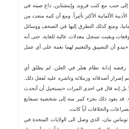
باً إلى جنب مع كتب فرويد وإينشتاين، ذاع صيته في
دبية الألمانية الأكثر تأثيراً. ومع أن كتبه منعت من
نيا، ومنع كذلك التطرق إليها في الصحف ووسائل
لتوقعات وبقيت تسجل معدلات عالية للغاية. حتى أنه
بدو أن التضييق والتعتيم لهما نعمة على أي عمل
د رفضه إدانة نظام هتلر في العلن. لم يطلق أي
إصرار أصدقائه وزملائه وناشره عليه لفعل ذلك.
ا بل إنه قال في احدى المرات «يستحيل أن أتحدث
. قد يعود ذلك بجزء كبير منه إلى شخصية تسفايغ
صراعات والخلافات أياً كانت.
 توماس مان، الذي وصل الى الولايات المتحدة في