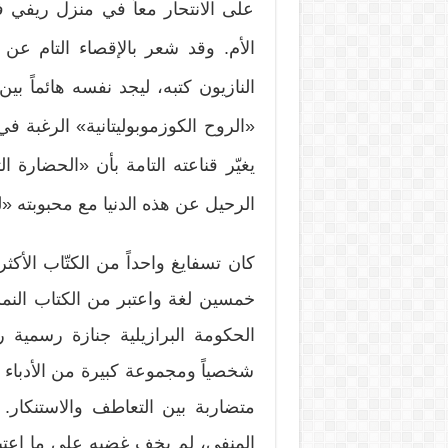
على الانتحار معاً في منزل ريفي
الأم. وقد شعر بالإقصاء التام عن
النازيون كتبه، ليجد نفسه هائماً ب
«الروح الكوزموبوليتانية» الرغبة في
يغيّر قناعته التامة بأن «الحضارة 
الرحيل عن هذه الدنيا مع محبوبته «
كان تسفايغ واحداً من الكتّاب الأ
خمسين لغة واعتبر من الكتاب النمسوي
الحكومة البرازيلية جنازة رسمية
شخصياً ومجموعة كبيرة من الأدباء 
متضاربة بين التعاطف والاستنكار.
المنفى، لم يخفِ غضبه على ما اعتبر