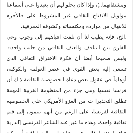
ومشتقاتهما..)، وإذا كان يحلو لهم أن يعيدوا على أسماعنا
مواويل الانفتاح الثقافي غير المشروط على «الآخر»
للانتهال من موارده ومكتسباته وكشوفه المعرفية.
.الخ، فإنه يطيب لنا أن نلفت انتباههم إلى وجوب وعي
الفارق بين التثاقف والعنف الثقافي من جانب واحد».
وليس صحيحا أيضا أن فكرة الاختراق الثقافي الذي
تسعى إليه بعض القوى في عصر العولمة والكوكبة،
أوهاماً في عقول بعض دعاة الخصوصية الثقافية ذلك أن
فرنسا نفسها وهي جزء من المنظومة الغربية المهمة
تطلق التحذيرا ت من الغزو الأمريكي على الخصوصية
الثقافية لفرنسا، على الرغم من أنهم ينتمون إلى قيم
ثقافية واحدة، وهذه ما عبر عنه الشاعر الفرنسي [اندرية
فيلتير] عندما قال «نعم هناك إمبريالية ثقافية أمريكية