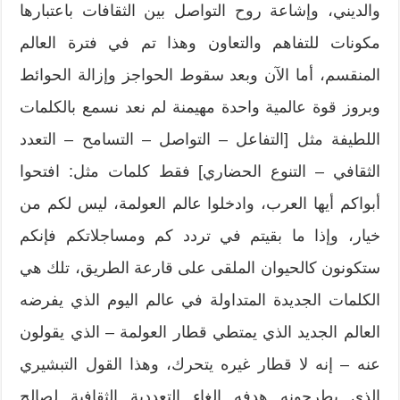
والديني، وإشاعة روح التواصل بين الثقافات باعتبارها
مكونات للتفاهم والتعاون وهذا تم في فترة العالم
المنقسم، أما الآن وبعد سقوط الحواجز وإزالة الحوائط
وبروز قوة عالمية واحدة مهيمنة لم نعد نسمع بالكلمات
اللطيفة مثل [التفاعل – التواصل – التسامح – التعدد
الثقافي – التنوع الحضاري] فقط كلمات مثل: افتحوا
أبواكم أيها العرب، وادخلوا عالم العولمة، ليس لكم من
خيار، وإذا ما بقيتم في تردد كم ومساجلاتكم فإنكم
ستكونون كالحيوان الملقى على قارعة الطريق، تلك هي
الكلمات الجديدة المتداولة في عالم اليوم الذي يفرضه
العالم الجديد الذي يمتطي قطار العولمة – الذي يقولون
عنه – إنه لا قطار غيره يتحرك، وهذا القول التبشيري
الذي يطرحونه هدفه إلغاء التعددية الثقافية لصالح