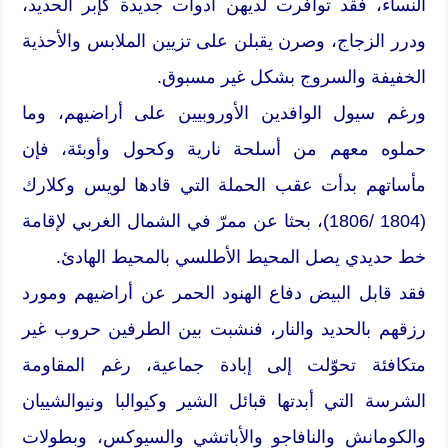
النساء، فقد توافرت لديهن أدوات جديدة كإبر الحديد،
ودرر الزجاج، وصرن يقبلن على تزيين الملابس والأحذية
الخفيفة والسروج بشكل غير مسبوق.
ورغم سيول الوافدين الأوروبيين على أراضيهم، وما
حملوه معهم من أسلحة نارية وكحول وأوبئة، فإن
مأساتهم بدأت عقب الحملة التي قادها لويس وكلارك
(1804 /1806)، بحثا عن ممرّ في الشمال الغربي لإقامة
خط حديدي يصل المحيط الأطلسي بالمحيط الهادئ.
فقد قابل البيض دفاع الهنود الحمر عن أراضيهم ومورد
رزقهم بالحديد والنار، فنشبت بين الطرفين حروب غير
متكافئة تحوّلت إلى إبادة جماعية، رغم المقاومة
الشرسة التي أبدتها قبائل الشير وكيوالبا ونيوالشييان
والكومانش والنافاجو والأباتشي والسيوكس، وبطولات