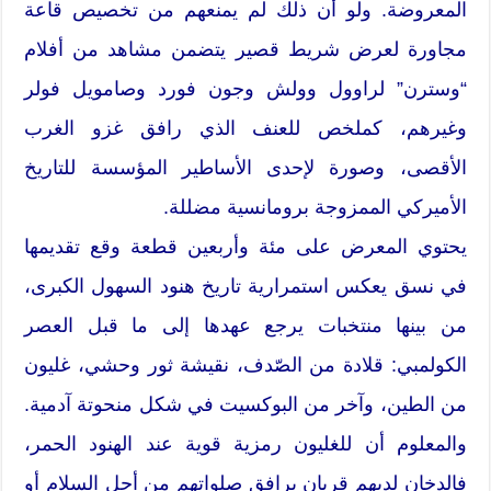
المعروضة. ولو أن ذلك لم يمنعهم من تخصيص قاعة
مجاورة لعرض شريط قصير يتضمن مشاهد من أفلام
“وسترن” لراوول وولش وجون فورد وصامويل فولر
وغيرهم، كملخص للعنف الذي رافق غزو الغرب
الأقصى، وصورة لإحدى الأساطير المؤسسة للتاريخ
الأميركي الممزوجة برومانسية مضللة.
يحتوي المعرض على مئة وأربعين قطعة وقع تقديمها
في نسق يعكس استمرارية تاريخ هنود السهول الكبرى،
من بينها منتخبات يرجع عهدها إلى ما قبل العصر
الكولمبي: قلادة من الصّدف، نقيشة ثور وحشي، غليون
من الطين، وآخر من البوكسيت في شكل منحوتة آدمية.
والمعلوم أن للغليون رمزية قوية عند الهنود الحمر،
فالدخان لديهم قربان يرافق صلواتهم من أجل السلام أو