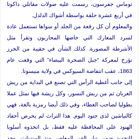
توماس جفرسون، رسمت عليه صولات مقاتلي داكوتا
في أربع عشرة حلقة بواسطة أشواك الدلدل.
والمعلوم أن كل رقعة من الجلد أو سواها تستعمل عادة
لسرد المعارك التي خاضها المحاربون وتقرأ مثل
الأشرطة المصورة. كذلك الشأن في حقيبة من الخرز
تؤرخ لمعركة “جبل الصخرة البيضاء” التي وقعت عام
1863، عقب انتفاضة السيوكس في ولاية منيسوتا.
إلى جانب أغطية الرأس التي تصنع في البداية من ريش
الغربان ثم من ريش النسور، وكل ريشة فيها تمثل عملا
بطوليا لصاحب الغطاء، وفي ذلك أيضا رمزية بالغة، فهي
كالنياشين لدى جنود اليوم. هذا التراث لم يحرص أحفاد
الهنود على المحافظة عليه فقط، بل اتخذوه أسلوبا
للتجديد ضمن تيار الفن المعاصر منذ الستينات، وجد