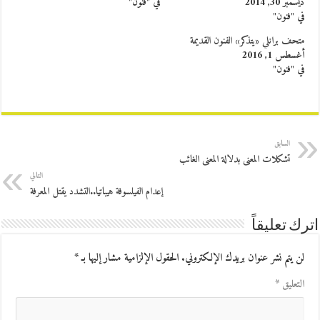
ديسمبر 30, 2014
في "فنون"
في "فنون"
متحف برانلي «يتذكر» الفنون القديمة
أغسطس 1, 2016
في "فنون"
السابق
تشكلات المعنى بدلالة المعنى الغائب
التالي
إعدام الفيلسوفة هيباتيا..التشدد يقتل المعرفة
اترك تعليقاً
لن يتم نشر عنوان بريدك الإلكتروني.
الحقول الإلزامية مشار إليها بـ
*
التعليق
*