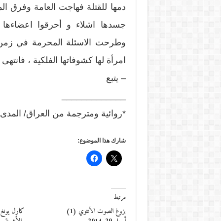
دمها للقتلة فهاجت العامة وفرق الم
جسدها اشلاء و أحرقوا اعضاءها ف
وطرحت الاسئلة المحرمة في زمن ت
امرأة لها كشوفاتها الفلكية ، فانته
– يتبع
_____________
*روائية ومترجمة من العراق/ المدى
شارك هذا الموضوع:
مرتبط
بزوغ الصوت الأنثوي (1)
كارل يونغ 