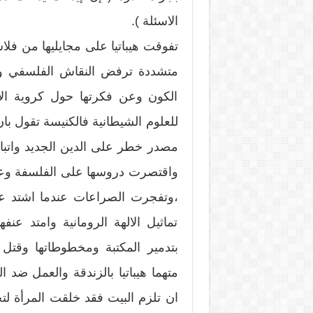
الاسئلة ).
تفوقت هيباتيا على مجايليها من فلا
متشددة ترفض النقاش الفلسفي ونظ
الكون وعن فكرتها حول كروية ال
للعلوم الشيطانية فالكنيسة تقول با
مصدر خطر على الدين الجديد واتباعه
واقتصرت دروسها على الفلسفة وعلم
،وتفجرت الصراعات عندما اشتد ع
تماثيل الالهة الرومانية وامتد عنف
بتدمير المكتبة ومخطوطاتها وقت
متهما هيباتيا بالزندقة والعمل ضد ا
ان تلزم البيت فقد خلقت المرأة ل