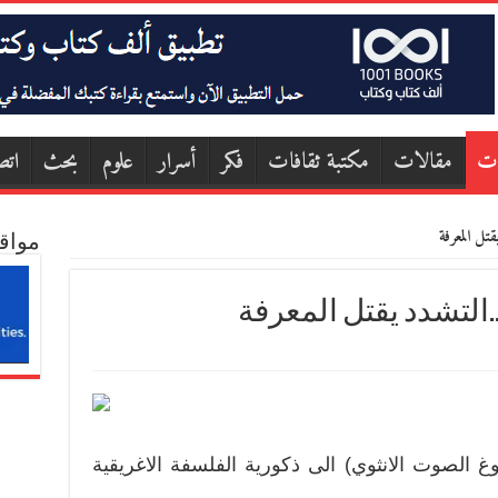
ات
مقالات
مكتبة ثقافات
فكر
أسرار
علوم
بحث
اتص
قتل المعرفة
مواق
..التشدد يقتل المعرفة
 الصوت الانثوي) الى ذكورية الفلسفة الاغريقية