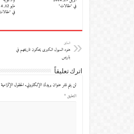
أبريل 29, 2014
والأنثوية
في "مقالات"
مايو 12, 2014
في "مقالات
السابق
هنود السهول الكبرى يحكون تاريخهم في
باريس
اترك تعليقاً
لن يتم نشر عنوان بريدك الإلكتروني.
الحقول الإلزامية 
التعليق
*