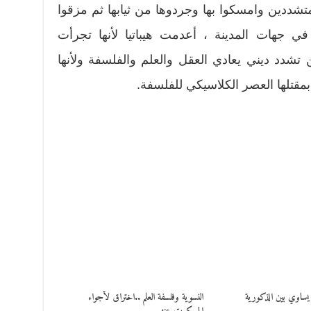
تشددين وامسكوا بها وجردوها من ثيابها ثم مزقوا
ي جهات المدينة ، أعدمت هيباتيا لأنها تجرأت
شدد ديني يعادي العقل والعلم والفلسفة ولأنها
ى بمقتلها العصر الكلاسيكي للفلسفة.
يساوي بين الذكورية
النسوية وفلسفة العلم ..اختراق لأجواء