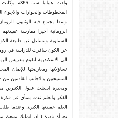
ولدت هيباتيا
المخطوطات والحوارات والاجواء ال
وسط يجتمع فيه الوثنيون الرومان
الرومانية أخيرا ممارسة عقيدتهم 
السماوية وتتساءل عن طبيعة الكون
عن الكون سافرت للدراسة في روما 
الى الاسكندرية لتقوم بتدريس الر
تساؤلاتها ومعارضتها للإيمان الم
المسيحيين والاجانب القادمين من جه
ومحيرة ايقظت عقول الكثيرين من 
الفكر والعلم غدت بمنأى عن فكرة ال
العلم عقيدتها الكبرى وعندما طلب 
بجرأة نادرة ( إن إيمانك يمنعك 