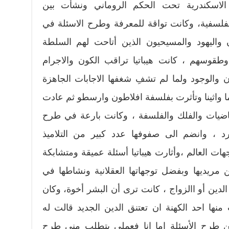
 سنة 355م وكانت الاسكندرية تحت الحكم الروماني ونشأت بين
فلسفية، وكانت تواقة للمعرفة وطرح الاسئلة في
 واليهود والمسيحيون الذين أتاحت لهم السلطة
وطقوسهم ، كانت هيباتيا تراقب الكون والاجرام
 والوجود ولما لم تشفِ شغفها الاجابات الجاهزة
واثينا وتأثرت بفلسفة افلاطون وارسطو ثم عادت
ياضيات والفلك والفلسفة ، وكانت بارعة في طرح
جرد ، وانضم الى صفوفها عدد كبير من التلاميذ
ات العالم ،وأثارت هيباتيا أسئلة عميقة ومتشابكة
مريديها وبفضل توجهاتها العقلانية ونشاطها في
دين أو االزواج ، كانت ترى أن البشر أخوة، وكان
منها احد الكهنة ان تعتنق الدين الجديد قالت له
من طرح الأسئلة اما انا فعملي يتطلب مني طرح