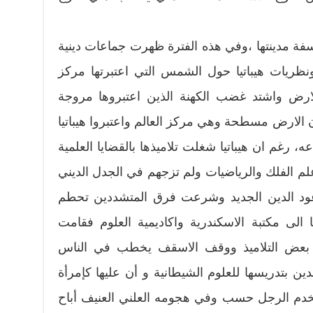
سفة مدينتها ،وفي هذه الفترة ظهرت جماعات دينية
ريات هيباتيا حول الشمس التي اعتبرتها مركز
ارض واشتد غضب الكهنة الذين اعتبروها مروجة
ن الارض مسطحة وهي مركز العالم واعتبروا هيباتيا
، رغم ان هيباتيا شغلت تلاميذها بالقضايا العلمية
 الفلك والرياضيات ولم تزجهم في الجدل الديني
ود الدين الجديد وشرعت فرق المتشددين تحطم
ها الى مكتبة الاسكندرية واكاديمية العلوم فقامت
ل بعض التلاميذ ووقف الاسقف يخطب في الناس
لدين بتدريسها للعلوم الشيطانية و أن عليها كإمرأة
تخدم الرجل حسب وفي هجومه العلني العنيف أباح