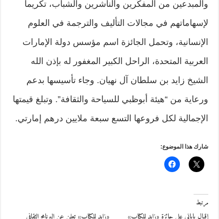
والمبدعين من المفكِّرين والناشرين والشباب، تكريماً
لإسهاماتهم في مجالات التأليف والترجمة في العلوم
الإنسانية، وتحمل الجائزة اسم مؤسس دولة الإمارات
العربية المتحدة، الراحل الكبير المغفور له بإذن الله
الشيخ زايد بن سلطان آل نهيان. وجاء تأسيسها بدعم
ورعاية من “هيئة أبوظبي للسياحة والثقافة”. وتبلغ قيمتها
الإجمالية لكل فروعها التسع سبعة ملايين درهم إمارتي.
شارك هذا الموضوع:
مرتبط
إقبال ياباني على جائزة «زايد للكتاب»
«زايد للكتاب» تعلن عن البرنامج الثقافي