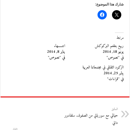
شارك هذا الموضوع:
مرتبط
ربيع بطعم البركوكش
انتــــــهاء
يونيو 18, 2014
يناير 8, 2014
في "نصوص"
في "نصوص"
الركود الثقافي في مجتمعاتنا العربية
يناير 25, 2014
في "قراءات"
السابق
حياتي مع سوريالي من الصفوة.. سلفادور
دالي
التالي