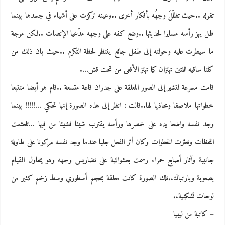
تقوله ..حيث تظلّلَ وجهُه بأفكار أخرى ..وعينه تركزت على أشياء في جسدها بينما
ظل يهز رأسه مسايرا لحديثها ..وضع كفه على وجهه مدّعيا الإنصات ..لكن موجة
ما سيطرت عليه وحولته إلى طفل جائع ينتظر لحظة التكرم ..حيث بان ذلك من
كلتا ساقيه اللتين تهتزان كما تهتز الأفعى من تحت قش….
قامت مسرعة لتشير إلى الصور المعلقة على جدران قاعة متسعة ..قام هو أيضا متتبعا
خطواتها ملاصقا ومحاذيا لها..قالت : انظر إلى هذه الصورة إنها تحكي …!!!!! بينما
وجد نفسه واضعا يده على خصرها ورأسه يقترب شيئا فشيئا من فِيها …تلعثمت
اللحظات وتعثرت الخطوات وكان أثر الفعل جليا عندما وجد نفسه مركونا على طاولة
جانبية وآثار أصابع حمراء رسمت بعشوائية على تضاريس وجهه وهو يحاول القيام
بصعوبة وبارتباك..تلك الصورة كانت معلقة بحجم أسطوري وسط زخم كثير من
لوحات تشكيلية..
– كاتبة من ليبيا