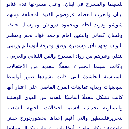
للسينما والمسرح في لبنان، وعلى مسرحها قدم فنانو
لبنان والعرب العظام عروضهم الفنية المختلفة ومنهم
شوشو ودريد لحام ومحمود درويش ومرسيل خليفة
وغسان كنفاني والشيخ امام وأحمد فؤاد نجم ومظفر
النواب وفهد بلان وسميرة توفيق وفرقة أبوسليم وريمي
بندلي وغيرهم من رواد المسرح والفن اللبناني والعربي .
وكانت سينما الحمراء معقلًا للعديد من الاحتفالات
السياسية الحاشدة التي كانت تشهدها صور أواسط
سبعينيات وبداية ثمانينات القرن الماضي على اعتبار أنها
كانت تشكل معقلًا أساسيًا للعديد من القوى الوطنية
واليسارية تحديدًا، لاسيما احتفالات الجبهة الشعبية
لتحريرفلسطين والتي أقيم إحداها بحضورجورج حبش
عام1977 وكان حاضرًا أيضًا ياسر عرفات وكمال جنبلاط