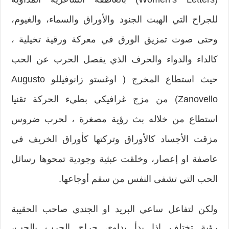
للجراح التي الهبت الجنود والأوراق والسماء، والغيوم،
وحتى صوت تمزيق الورق في معركة ورقية تخيلية ،
كالداء والدواء والحرف الذي يفصل الحرب عن الحب
حيث استطاع المخرج ( اوغستو زانوفيللو Augusto
Zanovello) من مزج غرافيكي بطيء الحركة تقنيا
استطاع من خلاله بث رؤية مصغرة ، لحرب ضروس
مزقت الأجساد كالأوراق وتركتها كأوراق الخريف في
عاصفة او إعصار، وخلقت عبثية وجودية تمحوها رسائل
الحب التي تشفى النفس من سقم أوجاعها.
ولكن لتفاعل ساعي البريد او الجندي صاحب الحقيبة
رؤية تختلف اذا بدأ يداوي جراح الحرب بالحب،