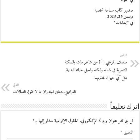
صدور كتاب مساحة شخصية
ديسمبر 25, 2023
في "إضاءات"
السابق
منصف المزغني : كم من شاعر مات بالسكتة
الشعرية في شبابه ولكنه واصل حياته البدنية
مثل أيّ حيوان محترم..!
التالي
الغرافيتي..تنطق الجدران ما لا تقوله الصالات
اترك تعليقاً
لن يتم نشر عنوان بريدك الإلكتروني.
الحقول الإلزامية مشار إليها بـ
*
التعليق
*