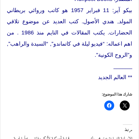
بيكو آير: 11 فبراير 1957 هو كاتب وروائي بريطاني
المولد, هندي الأصول. كتب العديد عن موضوع تلاقي
الحضارات. يكتب المقالات في التايم منذ 1986 . من
اهم اعماله: “فيديو ليلة في كاتماندو”, “السيدة والراهب”,
و”الروح الكونية”.
______
** العالم الجديد
شارك هذا الموضوع:
مرتبط
الإسبانية التي اخترعت فيسبوك
قراءة أميركية لأليكسييفتش.. تعلّم الحرية