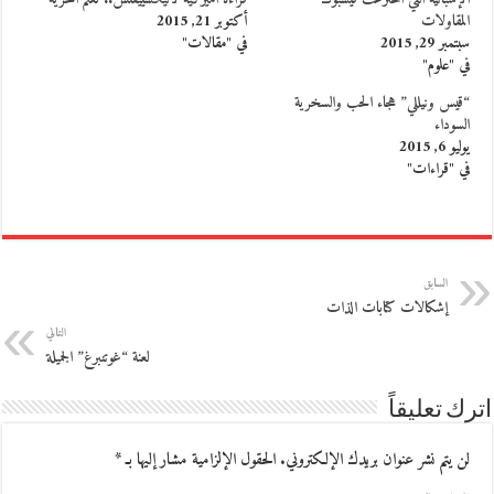
المقاولات
أكتوبر 21, 2015
سبتمبر 29, 2015
في "مقالات"
في "علوم"
“قيس ونيللي” هجاء الحب والسخرية
السوداء
يوليو 6, 2015
في "قراءات"
السابق
إشكالات كتابات الذات
التالي
لعنة “غوتنبرغ” الجميلة
اترك تعليقاً
لن يتم نشر عنوان بريدك الإلكتروني.
الحقول الإلزامية مشار إليها بـ
*