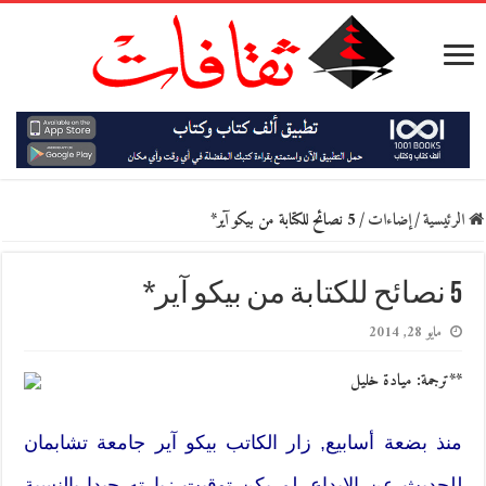
الرئيسية
/
إضاءات
/
5 نصائح للكتابة من بيكو آير*
5 نصائح للكتابة من بيكو آير*
مايو 28, 2014
**ترجمة: ميادة خليل
منذ بضعة أسابيع, زار الكاتب بيكو آير جامعة تشابمان
للحديث عن الإبداع. لم يكن توقيت زيارته جيدا بالنسبة