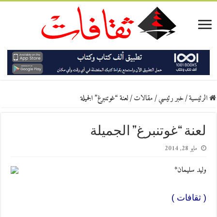
الرئيسية
/
خبر رئيسي
/
مقالات
/
لعنة “غوتنبرغ” الجميلة
لعنة “غوتنبرغ” الجميلة
مايو 28, 2014
وليد سليمان*
( ثقافات )