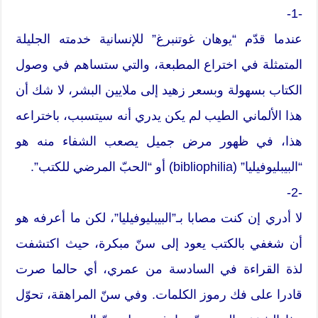
-1-
عندما قدّم “يوهان غوتنبرغ” للإنسانية خدمته الجليلة
المتمثلة في اختراع المطبعة، والتي ستساهم في وصول
الكتاب بسهولة وبسعر زهيد إلى ملايين البشر، لا شك أن
هذا الألماني الطيب لم يكن يدري أنه سيتسبب، باختراعه
هذا، في ظهور مرض جميل يصعب الشفاء منه هو
“البيبليوفيليا” (bibliophilia) أو “الحبّ المرضي للكتب”.
-2-
لا أدري إن كنت مصابا بـ”البيبليوفيليا”، لكن ما أعرفه هو
أن شغفي بالكتب يعود إلى سنّ مبكرة، حيث اكتشفت
لذة القراءة في السادسة من عمري، أي حالما صرت
قادرا على فك رموز الكلمات. وفي سنّ المراهقة، تحوّل