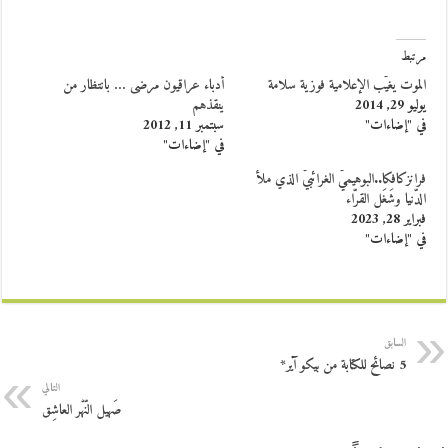
مرتبط
الموت يغيّب الإعلامية فوزية سلامة
أدباء عراقيون مرضى … بانتظار من
يوليو 29, 2014
ينقذهم
في "إضاءات"
سبتمبر 11, 2012
في "إضاءات"
فرانزكافكا..البوهيميّ الغرائبيّ الذي ملأ
الدّنيا وشَغَل القرّاء
فبراير 28, 2023
في "إضاءات"
السابق
5 نصائح للكتابة من بيكو آير*
التالي
صَهيل النّهْر العاشِق