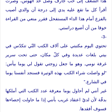
هذا الشغف إلى حبّ جارف وصل حدّ الهوس، وصرت
أقرأ كل ما تقع عليه يدي إلى درجة أن والدي أصيب
بالفزع أمام هذا الداء المستفحل فقرر منعي من القراءة
خوفا من أن أضيع دراستي.
-3-
تحتوي اليوم مكتبتي على آلاف الكتب التّي تتكدّس في
بيتي بلغات عديدة وفي كلّ مكان، حتى تحت سرير
غرفة نومي. وهو ما جعل زوجتي تقول لي يوما بيأس:
“لو واصلت شراء الكتب بهذه الوتيرة فسنجد أنفسنا يوما
في الشارع.”
غير أنني لم أحاول يوما معرفة عدد الكتب التي أملكها
بدقّة لأن لديّ اعتقاد غريب بأنني إذا ما حاولت إحصاءها
فسوف أفقدها.