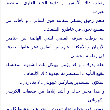
رضاب ذاك ألأمس.. و دفء الجلد العاري الملتصق
بغيره..
طعم رحيق يستقر بمفاتنه فوق لساني.. و باقات من
بنفسج تجول في خاطري الشعث..
أنه يرطب ببيرقه الفضي ليلتي الهائمة بين جثامين
الأزمان و الأمكنة.. يتنهد بين أنفاس تعثر عليها الصدفة
في رطوبة محبسي..
لعله يدرك.. و قد يؤمن بهيكل تلك الشهوة المغتسلة
بنقيع التأوه .. المضطرمة بجذوة ذاك الإلتحام..
المكوّن المستدير يشاركني غيبوبتي.. لا يغادرني..
و هذا محير جدا.. و أشد إيلاما من صعقات الكرسي
الكهربائي..
اغوص في لحظة إتحاد تبددت.. أنحر على عشبها كل ما