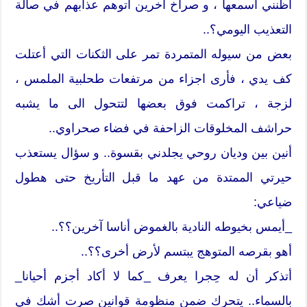
أظنني اسمعها ، و صراخ آخرين أتوهم عذابهم في صالة
التعذيب اليومي؟..
بعض من سيوله المتمردة تمر على الثكنات التي أعتلت
كف يدي ، فأرى اجزاء من مرتفعات طحلبية الملمس ،
لزجة ، تراكمت فوق بعضها لتتحول الى ما يشبه
حراشف المخلوقات الزاحفة في فضاء صحراوي..
أنين بين وديان روحي يجلدني بقسوة.. و سؤال يستعذب
حيرتي الممتدة من عهد ما قبل التأريخ حتى هطول
ضياعي:
_أيمس بخيوطه النادية بالغموض أناسا آخرين؟؟..
أهو بقرصه المتوهج يبتسم لأرض أخرى؟؟..
أتذكر أن له حِجرا يعرف _كما لا أكاد أجزم أحيانا_
بالسماء.. يتحرك ضمن منظومة قوانين صرت أشك في