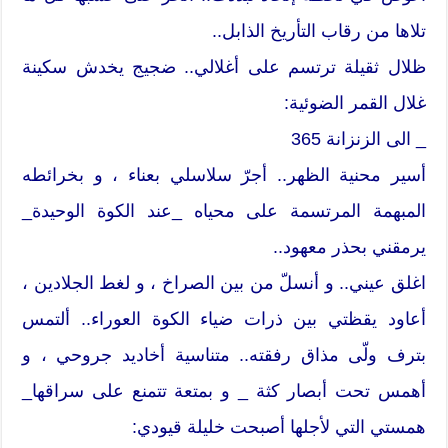
تلاها من رقاب التأريخ الذابل..
ظلال ثقيلة ترتسم على أغلالي.. ضجيج يخدش سكينة
غلال القمر الضوئية:
_ الى الزنزانة 365
أسير محنية الظهر.. أجرّ سلاسلي بعناء ، و بخرائطه
المبهمة المرتسمة على محياه _عند الكوة الوحيدة_
يرمقني بحذر معهود..
اغلق عيني.. و أنسلّ من بين الصراخ ، و لغط الجلادين ،
أعاود يقظتي بين ذرات ضياء الكوة العوراء.. ألتمس
بترف ولّى مذاق رفقته.. متناسية أخاديد جروحي ، و
أهمس تحت أبصار كثة _ و بمتعة تتمنع على سراقها_
همستي التي لأجلها أصبحت خليلة قيودي: