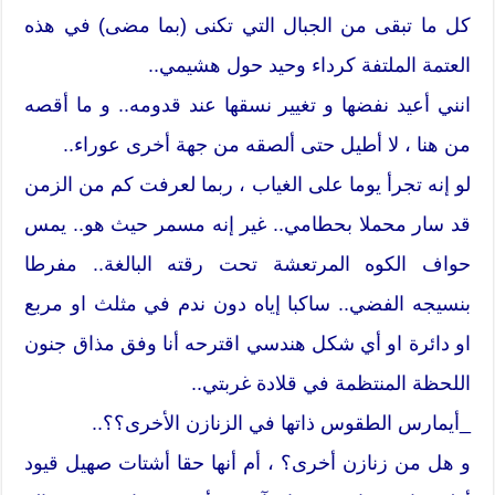
كل ما تبقى من الجبال التي تكنى (بما مضى) في هذه
العتمة الملتفة كرداء وحيد حول هشيمي..
انني أعيد نفضها و تغيير نسقها عند قدومه.. و ما أقصه
من هنا ، لا أطيل حتى ألصقه من جهة أخرى عوراء..
لو إنه تجرأ يوما على الغياب ، ربما لعرفت كم من الزمن
قد سار محملا بحطامي.. غير إنه مسمر حيث هو.. يمس
حواف الكوه المرتعشة تحت رقته البالغة.. مفرطا
بنسيجه الفضي.. ساكبا إياه دون ندم في مثلث او مربع
او دائرة او أي شكل هندسي اقترحه أنا وفق مذاق جنون
اللحظة المنتظمة في قلادة غربتي..
_أيمارس الطقوس ذاتها في الزنازن الأخرى؟؟..
و هل من زنازن أخرى؟ ، أم أنها حقا أشتات صهيل قيود