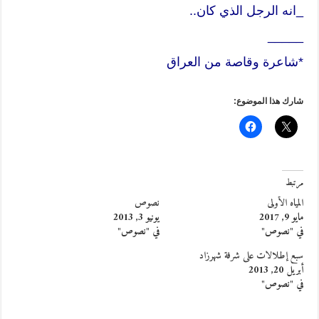
_انه الرجل الذي كان..
_____
*شاعرة وقاصة من العراق
شارك هذا الموضوع:
مرتبط
المياه الأولى
نصوص
مايو 9, 2017
يونيو 3, 2013
في "نصوص"
في "نصوص"
سبع إطلالات على شرفة شهرزاد
أبريل 20, 2013
في "نصوص"