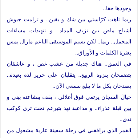
وجودها حقا..
ربما تاهت كرّاستي بين شك و يقين.. و ترامت جيوش
أشباح ماض بين نزيف المداد.. و تنهيدات مساءات
المخمل.. ربما.. لكن نسيم الموسيقى الناعم مازال يمس
بعثرة الكلمات و الأوراق..
في العمق.. هناك جديلة من عشب غض ، و عاشقان
يتضمخان بنزوة الربيع.. يتقلبان على خرير لذة بعيدة..
يصدحان بكل ما لا يبلغ سمعي الآن..
خيالَ السجان يرتمي فوق أغلالي ، يقف ببشاعته بيني و
بين قبلة عذراء.. و مداعبة نهد يتبرعم تحت ثرى كوكب
ندي..
القمر الذي يرافقني في رحلة سفينة عارية مشغول من