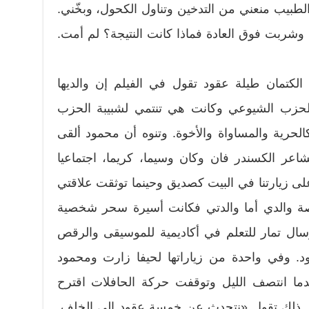
الطبيب منعني من التدخين وتناول الكحول، وبخّني.
شربت فوق العادة فماذا كانت النتيجة؟ لم أمت.
الكتمان طيلة عقود تقول في الفيلم إن والديها
لحزب الشيوعي وكانت هي تنتمي لشبيبة الحزب
كالحرية والمساواة والأخوة. وتنوه أن محمود ألقى
اعر الكسندر فان وكان وسيما، كريما، اجتماعيا
ى زيارتنا في البيت كصديق وحينما توثقت علاقتي
ة والدي أما والدتي فكانت أسيرة سحر شخصية
ال تمار للتعلم في أكاديمية للموسيقى والرقص
. وفي واحدة من زياراتها لحيفا زارت ومحمود
دما انتصف الليل وتوقفت حركة الحافلات اقترح
ن ذلك تقول «نتحدث عن خمسة عقود إلى الخلف.