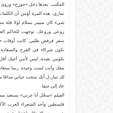
المكتب. بعدها دخل «جورج» وروى ل
تماري، هذه المرة أؤمن أن الكلمات
شيء كان سيمر بسلام لولا قلة مس
روعي وروعك. توجهت للحاكم الع
سفر فرفض طلبي. كانت أوقات حلم
نكون شركاء في الفرح والسعادة. ص
تكونين بعيدة، ليس لأنني أحبك أقل
معك وأنت لست وحيدة. ربما ستعانين
لك تمار،ل أنك منحت حياتي مذاقا معي
عاد إلى حيفا
الفيلم «سجّل أنا عربي» يستعيد مس
فلسطين وأحد الشعراء العرب الأكث