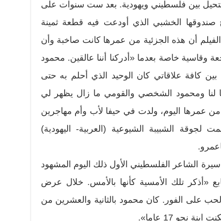
ستحيل بين فلسطيني ويهودية. بعد ست سنوات على
صندوقها الخشبي الذي أودعت فيه قطعة ثمينة
الفيلم أن هذه الجزئية من عمرها كانت صاخبة وأن
 وقاسية خاصة بعدما «أدركنا أننا عالقين. محمود
ين كافة علاقاتي كان الوحيد الذي أحلم به حتى
كا لنا ومحمود الشخصي والقومي ما زال يظهر لي
ن من عمرها اليوم، ولدت في حيفا لأب وأم مهاجرين
اوبولندا وفي 1960 انضمت لجوقة الشبيبة الشيوعية (العربية- اليهودية)
عمرو.
سيرة الشاعر الفلسطيني الأول ذلك اليوم المشهود
ابع «أذكر تلك الأمسية كأنها بالأمس. خلال عرض
لحب على الفور. كان محمود بالثانية والعشرين من
نة نحو 17 عاما».