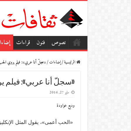
نصوص
فنون
قراءات
إضاء
الرئيسية
/
إضاءات
/
«سجلّ أنا عربي»: فيلم يروي الح
«سجلّ أنا عربي»: فيلم 
مايو 27, 2014
وديع عواودة
«الحب أعمى»، يقول المثل الإنكليزي