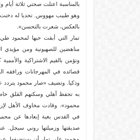
بالمناسبة اعتلت صحتي ثلاثة أيام و
وهو طبيب مهووس. تحديا له دخنت و
بالعكس، شعرت بالتحسن».
تمار التي أبقت حبها لمحمود طي 
مناهضين للصهيونية ومن مؤيدي ا
وتؤمن بالقيم الاشتراكية والأممية 
قصائده في المهرجانات ورافقه الش
وذكيا. وتضيف «صار محمود يتردد عل
به تحفظ أهلي وسكنهم القلق خاص
محمود». وقادت مخاوف الأهل لإرس
في القدس بغية إبعادها عن محمود
صديقتها وزميلتها روني سيجل. عن
محمود على تمار أن يستضيفها. ع