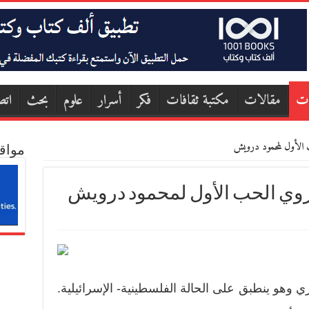
ات
مقالات
مكتبة ثقافات
فكر
أسرار
علوم
بحث
اتص
ب الأول لمحمود درويش
مواق
يروي الحب الأول لمحمود درويش
 وهو ينطبق على الحالة الفلسطينية- الإسرائيلية.