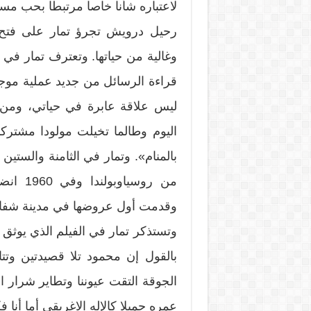
لاعتباره شأنا خاصا مرتبطا بحب م
رحيل درويش تجرؤ تمار على فتح 
وغالية من حياتها. وتعترف تمار في 
قراءة الرسائل من جديد عملية موجعة
ليس علاقة عابرة في حياتي، ومن ب
اليوم وطالما تخيلت مولودا مشتر
بالمنام». وتمار في الثامنة والستي
من روسي
وقدمت أول عروضها في مدينة شفا
وتستذكر تمار في الفيلم الذي يوثق 
بالقول إن محمود تلا قصيدتين وتت
الجوقة التقت عيوننا وتطاير شرار ا
عمره جميلا كالإله الاغريقي أما أنا فكنت اب