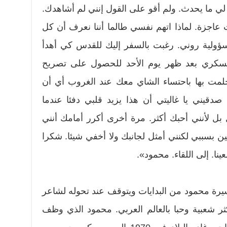
ي ما يحدث. ولم أقو على القول إنني لم أشاهدك.
 عاجزة. لماذا اتهم نفسي طالما أننا نعرف أن كل
ؤولية روني. رغبت بالسفر إليك للقدس كي أهدأ
سكري بعد ظهر يوم الأحد للحصول على تصريح
ت بها باحتساء الشاي معك عند الغروب أي أن
دقيني يا غاليتي أن هذا يزيد قلبي دفئا عندما
 بل لأنني أحبك أكثر. مرة أخرى أكرر أمامك أنني
 بسببي لكنني أمثل لجانبك ولا أخفي شيئا. شكرا
نا. إلى اللقاء. محمود».
يرة محمود من البدايات ويتوقف عند تحوله لشاعر
ر شعبية وحبا بالعالم العربي. محمود الذي وظف