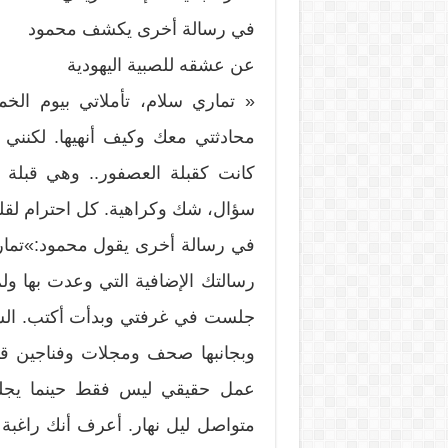
في رسالة أخرى يكشف محمود
عن عشقه للصبية اليهودية
« تماري سلام، تأملاتي بيوم الخ
محادثتي معك وكيف أنهيها. لكنني 
كانت كقبلة العصفور.. وهي قبلة 
سؤال، شك وكراهية. كل احترام لقلبك
في رسالة أخرى يقول محمود:»تماري،
رسالتك الإضافية التي وعدت بها ولم
جلست في غرفتي وبدأت أكتب. السبت
وبجانبها صحف ومجلات وفناجين قهوة
عمل حقيقي ليس فقط حينما يجلس
متواصل ليل نهار. أعرف أنك راغبة ب