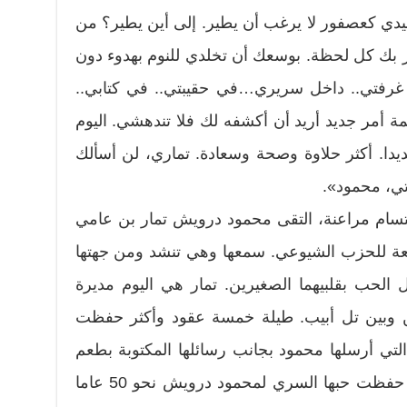
دي كعصفور لا يرغب أن يطير. إلى أين يطير؟ من
 بك كل لحظة. بوسعك أن تخلدي للنوم بهدوء دون
غرفتي.. داخل سريري…في حقيبتي.. في كتابي..
 أمر جديد أريد أن أكشفه لك فلا تندهشي. اليوم
دا. أكثر حلاوة وصحة وسعادة. تماري، لن أسألك
دتي، محمود».
بتسام مراعنة، التقى محمود درويش تمار بن عامي
بعة للحزب الشيوعي. سمعها وهي تنشد ومن جهتها
 الحب بقلبيهما الصغيرين. تمار هي اليوم مديرة
لين وبين تل أبيب. طيلة خمسة عقود وأكثر حفظت
لتي أرسلها محمود بجانب رسائلها المكتوبة بطعم
العتاب. وتوضح تمار في الفيلم أنها حفظت حبها السري لمحمود درويش نحو 50 عاما