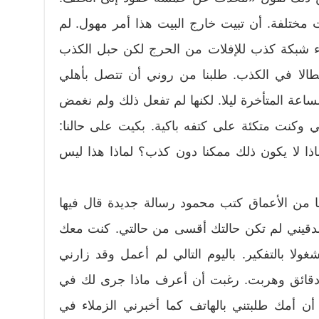
ت مختلفة. أن تبيت خارج البيت هذا أمر مهول. لم
ناء شبكة كذب للإفلات من الحرج لكن حبل الكذب
بطالا في الكذب. طلبنا من روني أن تتصل بأهلي
اعة المتأخرة ليلا. لكنها لم تفعل ذلك ولم نغمض
 وكنت متكئة على كتفه باكية. بكيت على حالنا:
اذا لا يكون ذلك ممكنا دون كذب؟ لماذا هذا ليس
 من الأعماق كتب محمود رسالة جديدة قال فيها
 صدقيني لم تكن حالتك أقسى من حالتي. كنت معك
ا بالتفكير. باليوم التالي لم أعمل وقد زارني
قائق وهربت. رغبت أن أعرف ماذا جرى لك في
ن أمك طلبتني بالهاتف كما أخبرني الزملاء في