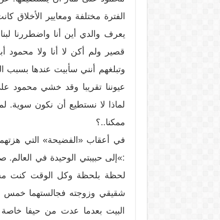
الفترة مختلفة ومعايير الأخلاق كان
يعرف والدي أين أنا واضطررنا لب
قصير ولم أكن لا أنا ولا محمود أ
وتبلغهم أنني سأبيت عندها بسبب الس
عيوننا تقريبا وقد خشي محمود علي
لماذا لا نستطيع أن نكون سوية. لم
ممكنا..؟
في أعقاب «الفضيحة» التي هزتهما
:»إلى حبيبتي الوحيدة في العالم.
لحظة بلحظة وكل الوقت كنت مشغول
شقيقي وزوجته فجالستهما خمس د
البيت بعدما عدت من حيفا خاصة أ