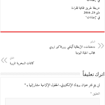
في "إضاءات"
خريطة طريق ثقافية للقراءة
مايو 25, 2016
في "إضاءات"
السابق
«دهشات» الإيطالية آليتشي رورفاكير تروي
عجائب الحياة اليومية
التالي
كائنات السخرية المريرة
اترك تعليقاً
لن يتم نشر عنوان بريدك الإلكتروني.
الحقول الإلزامية مشار إليها بـ
*
التعليق
*