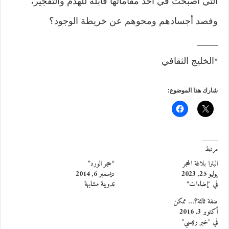
التي أصبحت في أحد مقاماتها قابلة للهدم والتفجير،
وفصد أجسادهم ومحوهم عن خريطة الوجود؟
____
*الخليج الثقافي
شارك هذا الموضوع:
مرتبط
البترا بلاغة الحجر
“حجر الورد”
يوليو 25, 2023
ديسمبر 6, 2014
في "إضاءات"
تدوينة مشابهة
ضفة ثالثة؟… ممكن
أكتوبر 3, 2016
في "خبر رئيسي"