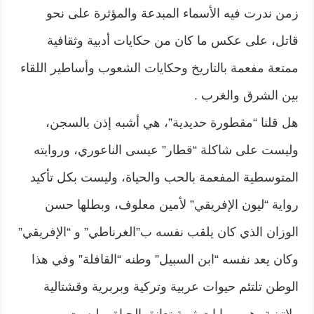
زمن ندرت فيه الأسماء المبدعة والمؤثرة على نحو
قاتل، على عكس ما كان من حكايات أدبية وثقافية
ممتعة مفعمة بالتاريخ وحكايات الشعوب وأساطير اللقاء
بين الشرق والغرب .
هل قلنا “مقطورة حديدية”، هي أشبه إذن بالسجن،
وليست على شاكلة “قطار” عيسى الناعوري، وروايته
المتوسطية المفعمة بالحب والحياة، وليست بكل تأكيد
رواية “ليون الإفريقي” لأمين معلوف، وبطلها حسن
الوزان الذي كان يلقب نفسه ب”الغرناطي” و “الإفريقي”
وكان يعد نفسه “ابن السبيل” وطنه “القافلة” وفي هذا
الوطن تلتئم حيوات عربية وتركية وبربرية وقشتالية
ولاتينية، هي روايات ثرية تعانق الحياة، وليست