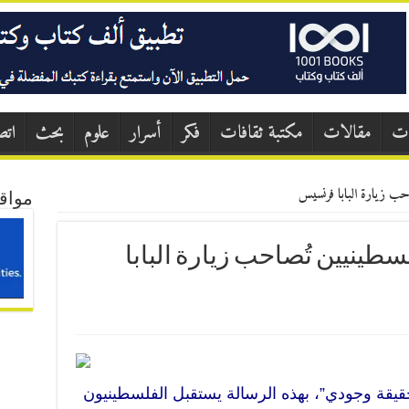
ات
مقالات
مكتبة ثقافات
فكر
أسرار
علوم
بحث
اتص
احب زيارة البابا فرنسيس
مواق
سطينيين تُصاحب زيارة البابا
يقة وجودي”، بهذه الرسالة يستقبل الفلسطينيون