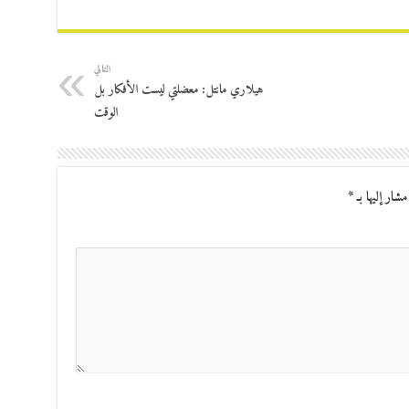
التالي
هيلاري مانتل‮:‬ معضلتي ليست الأفكار بل
الوقت
مشار إليها بـ
*