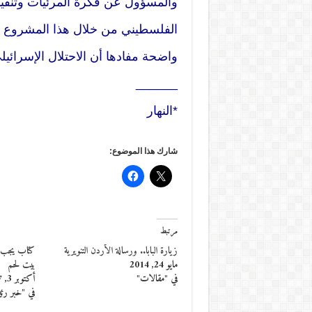
والمسؤول عن فكرة المرئيات وتنفيذه
الفلسطيني من خلال هذا المشروع 
واضحة مفادها أن الاحتلال الإسرائيل
______
*النهار
شارك هذا الموضوع:
مرتبط
زيارة البابا.. ورسالة الأردن التنويرية
كتاب يجب أ
مايو 24, 2014
بيت لحم
في "مقالات"
أكتوبر 3, 2017
في "خبر رئ