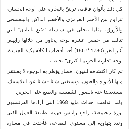
كل ذلك بألوان فاقعة، ترشّ بالبخّارة على أوجه الحسان،
تتراوح بين الأحمر القرمزي والأخضر الداكن والبنفسجي
والأزرق، مثلما يتجلى في سلسلة “صُنع باليابان” التي
تتألف من خمس عشرة لوحة يحاور من خلالها راييس
آثار آنغر (1780 /1867) أحد أقطاب الكلاسيكية الجديدة،
لوحة “جارية الحريم الكبرى” بخاصة.
ثم كان اكتشافه للنيون، فصار يؤطر به الوجوه لا يستثني
منها الأفواه والعيون، ويستغني شيئا فشيئا عن البلاستيك،
مستعيضا عنه بالصور الشمسية والطبع على الحرير.
ولما اندلعت أحداث مايو 1968 التي أرادها الفرنسيون
ثورة مجتمعية، راجع راييس فهمه لطبيعة العمل الفني
وندد بتهاويه إلى مستوى البضاعة، فأحدث في مساره