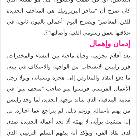
كان صرح أن “متاجر البريزونيك هي المتاحف الجديدة
للفن المعاصر” ويصرح اليوم “أعمالي بالنيون ثانوية في
علاقتها بعمق رسومي الفنية وأصالتها”؟.
إدمان وإهمال
بعد أفلام تجريبية وحياة ماجنة بين النساء والمخدرات،
قرر راييس الانسحاب من الواجهة والاعتكاف في بيته،
ما دفع النقاد والمعارض إلى هجره ونسيانه، ولولا رجل
الأعمال الفرنسي فرنسوا بينو صاحب “متحف بينو” في
مدينة البندقية، الذي ساند توجهه الجديد، لما وجد راييس
من يهتم بأعماله. ورغم ذلك، لم يتراجع عما اختاره. بل
إنه متشبث برأيه، لا يهمّه ألا تجد أعماله الجديدة صدى
لدى نقاد الفن، ويؤكد أنه يتفهم السلم الترتيبي الذي