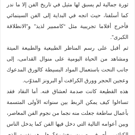
ثورة جمالية لم يسبق لها مثيل في تاريخ الفن إلا ما ندر
كما أسلفنا، حيث اتجه في البداية إلى الفن السينمائي
فأخرج أفلاما تجريبية مثل “كاممبير لذيذ” و”الانطلاقة
الكبرى”.
ثم أقبل على رسم المناظر الطبيعية والطبيعة الميتة
ومشاهد من الحياة اليومية على منوال القدامى، إلى
جانب النحت باستعمال المواد البسيطة كالورق المدعوك
وعجين الحجر وورق الكرافت أو البرونز المذوّب.
هذه القطيعة كانت صدمة لعشاق فنه. أما النقاد فقد
تساءلوا كيف يمكن الربط بين سنواته الأولى المتسمة
بأعمال ساطعة جعلت منه نجما من نجوم الفن المعاصر،
وبين أعوامه التالية التي دخل فيها الفن كما يدخل الناس
الكنائس، أي في صمت وخشوع؟ هل هو نفسه الذي