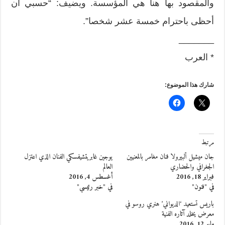
والمقصود بها هنا هي المؤسسة. ويضيف: “حسبي أن
أحظى باحترام خمسة عشر شخصا”.
_______
* العرب
شارك هذا الموضوع:
مرتبط
جان ميشيل ألبيرولا فنان مغامر بالمعنيين
يوجين غابريتشيفسكي الفنان الذي اعتزل
الجغرافي والحضاري
العالم
فبراير 18, 2016
أغسطس 4, 2016
في "فنون"
في "خبر رئيسي"
باريس تستعيد ‘الديواني’ هنري روسو في
معرض يخلد آثاره الفنية
مايو 12, 2016