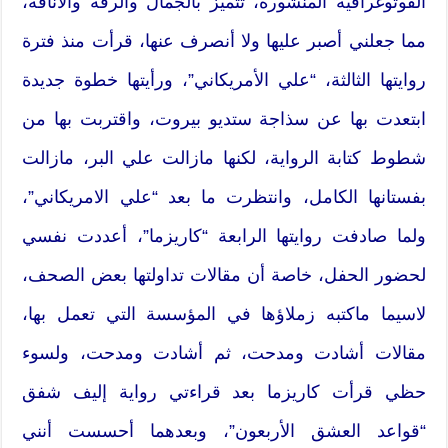
‬مما جعلني أصبر عليها ولا أنصرف عنها،‮ ‬قرأت منذ فترة
روايتها الثالثة،‮ “‬علي الأمريكاني‮”‬،‮ ‬ورأيتها خطوة جديدة
ابتعدت بها عن سذاجة ستديو بيروت،‮ ‬واقتربت بها من
شطوط كتابة الرواية،‮ ‬لكنها مازالت علي البر،‮ ‬مازالت
‬ولما صادفت روايتها الرابعة‮ “‬كاريزما‮”‬،‮ ‬أعددت نفسي
‬مقالات أشادت ومدحت،‮ ‬ثم أشادت ومدحت،‮ ‬ولسوء
“‬قواعد العشق الأربعون‮”‬،‮ ‬وبعدهما أحسست أنني