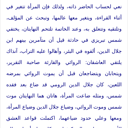
نعي لحساب الحاضر ذاته،‮ ‬ولذلك فإن المرأة تتغير في
‬وتلتقيه وتتعلق به،‮ ‬وعند الخاتمة تلتحم النهايتان،‮ ‬يختفي
شمس تبريزي في حادثة قيل أن متآمرين بينهم ابن
جلال الدين،‮ ‬ألقوه في البئر،‮ ‬وأهالوا عليه التراب،‮ ‬آنذاك
‬ويتحابان ويتضاجعان قبل أن يموت الروائي بمرضه
اللعين،‮ ‬كان جلال الدين الرومي قد ضاع بعد فقده
شمس،‮ ‬ومثله ضاعت المرأة،‮ ‬هاتان هما النهايتان موت
‬ومعها وعلي حدود ضياعهما،‮ ‬اكتملت قواعد العشق