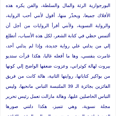
البورجوازية الرثة والمال والسلطة،‮ ‬والفن يكره هذه
‬والرواية النسوية،‮ ‬ولأنني أقرأ الروايات من أجل أن
ألتمس حظي في كتابة الشعر،‮ ‬لكل هذه الأسباب،‮ ‬أتطلع
‬غامرت بنفسي،‮ ‬وها ما أفعله‮ ‬غالبا،‮ ‬هكذا قرأت ستديو
بيروت لهالة كوثراني،‮ ‬وعزوت ضعفها الواضح إلي كونها
من بواكير كتاباتها،‮ ‬روايتها الثانية،‮ ‬هالة كانت من فريق
الفائزين بجائزة الـ‮ ‬39‮ ‬الملتبسة التباس مانحيها،‮ ‬وليس
التباس الحاصلين عليها،‮ ‬وهالة مازالت تعمل رئيس تحرير
مجلة نسوية،‮ ‬وهي تتميز،‮ ‬هكذا دلتني صورها