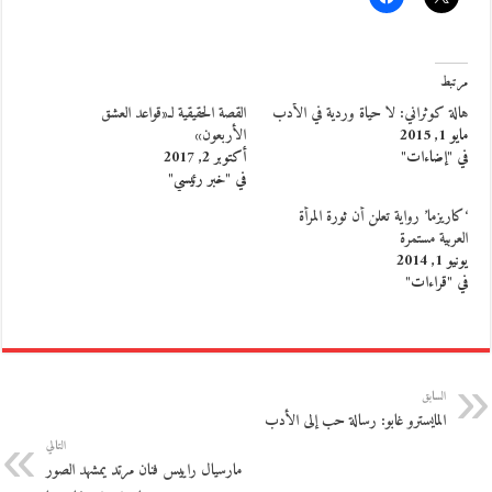
مرتبط
هالة كوثراني: لا حياة وردية في الأدب
القصة الحقيقية لـ«قواعد العشق
مايو 1, 2015
الأربعون»
في "إضاءات"
أكتوبر 2, 2017
في "خبر رئيسي"
‘كاريزما’ رواية تعلن أن ثورة المرأة
العربية مستمرة
يونيو 1, 2014
في "قراءات"
السابق
المايسترو غابو: رسالة حب إلى الأدب
التالي
مارسيال راييس فنان مرتد يمشهد الصور