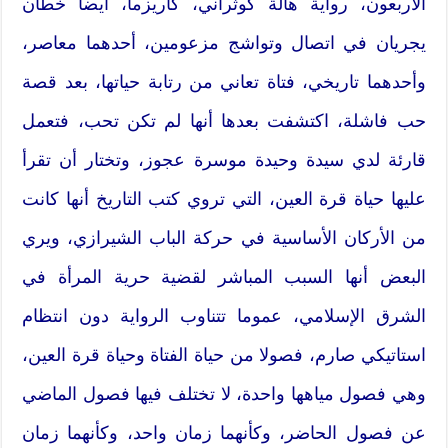
الأربعون،‮ ‬رواية هالة كوثراني،‮ ‬كاريزما،‮ ‬أيضا خطان
‬وأحدهما تاريخي،‮ ‬فتاة تعاني من رتابة حياتها،‮ ‬بعد قصة
حب فاشلة،‮ ‬اكتشفت بعدها أنها لم تكن تحب،‮ ‬فتعمل
قارئة لدي سيدة وحيدة موسرة عجوز،‮ ‬وتختار أن تقرأ
عليها حياة قرة العين،‮ ‬التي تروي كتب التاريخ أنها كانت
من الأركان الأساسية في حركة الباب الشيرازي،‮ ‬ويري
البعض أنها السبب المباشر لقضية حرية المرأة في
الشرق الإسلامي،‮ ‬عموما تتناوب الرواية دون انتظام
‬وهي فصول مياهها واحدة،‮ ‬لا تختلف فيها فصول الماضي
عن فصول الحاضر،‮ ‬وكأنهما زمان واحد،‮ ‬وكأنهما زمان