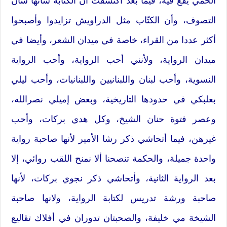
الحمي يقع فيه،‮ ‬فيما بعد اكتشفت أن الكتابة شأنها شأن
التصوف،‮ ‬وأن الكتّاب مثل الدراويش تزايدوا وأصبحوا
أكثر عددا من القراء،‮ ‬خاصة في ميدان الشعر،‮ ‬وأيضا في
ميدان الرواية،‮ ‬ولأنني أحب الرواية،‮ ‬وأحب الرواية
النسوية،‮ ‬وأحب لبنان واللبنانيين واللبنانيات،‮ ‬وأحب ليلي
‬غيرهن،‮ ‬فيما أتحاشي ذكر رشا الأمير لأنها صاحبة رواية
واحدة جميلة،‮ ‬والحكمة تنصحنا ألا نمنح اللقب روائي،‮ ‬إلا
بعد الرواية الثانية،‮ ‬وأتحاشي ذكر نجوي بركات،‮ ‬لأنها
صاحبة ورشة تدريس لكتابة الرواية،‮ ‬ولانها صاحبة
الشيخة مي خليفة،‮ ‬والصحبتان تدوران في أفلاك تقاليع