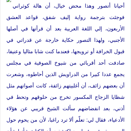
أحيانا أتصور وهذا محض خيال،‮ ‬أن هالة كوثراني
فوجئت بترجمة رواية إليف شفق،‮ ‬قواعد العشق
الأربعون،‮ ‬إلي اللغة العربية بعد أن قرأتها في أصلها
الأجنبي،‮ ‬ولهذا التصور حكاية خارجة عن قدراتي في
‬صادفت أحد أقربائي من شيوخ الصوفية في مجلس
يجمع عددا كبيرا من الدراويش الذين أحاطوه،‮ ‬وشعرت
أن بعضهم زائف،‮ ‬أن أغلبيتهم زائفة،‮ ‬كانت أصواتهم مثل
شظايا الزجاج المكسور تخرج من حلوقهم وتحط في
أذني،‮ ‬بعد انفضاضهم سألت الشيخ قريبي عن هؤلاء
الأدعياء،‮ ‬فقال لي‮: ‬تعلّم ألا ترد راغبا،‮ ‬لأن من يحوم حول