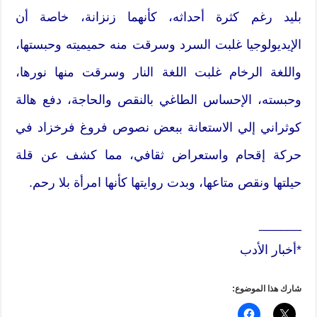
بليد رغم كثرة أحداثه،‮ ‬كأنهما زنزانة،‮ ‬خاصة أن
‬وحبسته،‮ ‬الإحساس الطاغي بالنقص والحاجة،‮ ‬دفع هالة
كوثراني إلي الاستعانة ببعض نصوص فروغ‮ ‬فرخزاد في
حركة إقحام واستعراض ثقافي،‮ ‬مما كشف عن قلة
حيلتها ونقص متاعها،‮ ‬وبدت روايتها كأنها امرأة بلا رحم.
______
*أخبار الأدب
شارك هذا الموضوع: