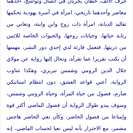
حرف الألف،‮ ‬خطان يجريان في اتصال وتواشج،‮ ‬أحدهما
معاصر وأحدهما تاريخي،‮ ‬امرأة في أسرة يهودية تحكمها
تقاليد الديانة،‮ ‬امرأة ذات زوج وابن وابنة،‮ ‬وتعاني من
رتابة حياتها،‮ ‬وخيانات زوجها،‮ ‬والحيوات الخاصة للاثنين
من ذريتها،‮ ‬فتعمل قارئة لدي إحدي دور النشر،‮ ‬مهمتها
أن تكتب تقريرا عما تقرأه،‮ ‬وتحال إليها رواية عن مولاي
جلال الدين الرومي وشمس تبريزي،‮ ‬وهكذا تتناوب
الرواية،‮ ‬أعني قواعد العشق،‮ ‬دون انتظام استاتيكي
‬وسوف يبدو طوال الرواية أن فصول الماضي أكثر قوة
وإمتاعا من فصول الحاضر،‮ ‬وكأن نعي الحاضر هاجس
مضمر،‮ ‬مع الاحتراز بأنه ليس نعيا لحساب الماضي،‮ ‬إنه