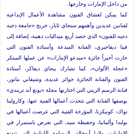
من داخل الإمارات وخارجها.
كما يمكن لعشاق الفنون مشاهدة الأعمال الإبداعية
لفنانين عديدين وأهمهم سنجاي ثابار، خريج «جامعة دجيه
دجيه للفنون» الذي حصد أربع ميداليات ذهبية، إضافة إلى
فينا ديفاجيري، الفنانة المبدعة وأستاذة الفنون التي
حازت أخيراً جائزة «مبدعو الإمارات» عن عملها المبتكر
«عجلة الألوان»، كما تشارك بيجاي ديفاكر، أستاذة
الفنون والفنانة الحائزة جوائز عديدة، وشيفاني ماتور،
فنانة الرسم الزيتي التي اختارتها مجلة «يونغ آند تريندي»
بوصفها الفنانة التي تتحدث أعمالها الفنية عنها، وكارولينا
نواك- كونيكزنا، المؤرخة الفنية التي عرضت أعمالها في
بولندا وألمانيا، وحفيظة سيد، التي تعرض باستمرار في
الإمارات، ولارا أبوخالد، الرسامة اللبنانية التي تتمتع