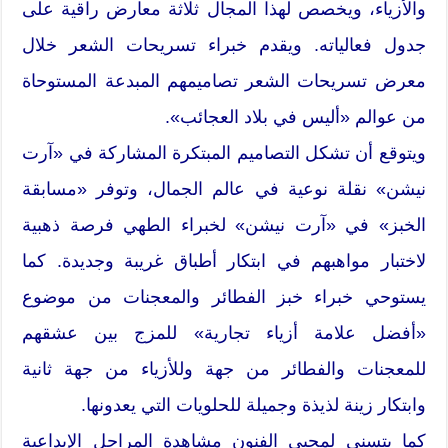
والأزياء، ويخصص لهذا المجال ثلاثة معارض راقية على
جدول فعالياته. ويقدم خبراء تسريحات الشعر خلال
معرض تسريحات الشعر تصاميمهم المبدعة المستوحاة
من عوالم «أليس في بلاد العجائب».
ويتوقع أن تشكل التصاميم المبتكرة المشاركة في «آرت
نيشن» نقلة نوعية في عالم الجمال، وتوفر «مسابقة
الخبز» في «آرت نيشن» لخبراء الطهي فرصة ذهبية
لاختبار مواهبهم في ابتكار أطباق غريبة وجديدة. كما
يستوحي خبراء خبز الفطائر والمعجنات من موضوع
«أفضل علامة أزياء تجارية» للمزج بين عشقهم
للمعجنات والفطائر من جهة وللأزياء من جهة ثانية
وابتكار زينة لذيذة وجميلة للحلويات التي يعدونها.
كما يتسنى لمحبي الفنون مشاهدة المراحل الإبداعية