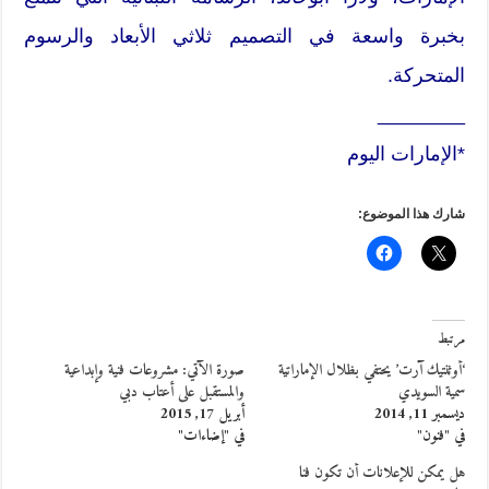
بخبرة واسعة في التصميم ثلاثي الأبعاد والرسوم
المتحركة.
________
*الإمارات اليوم
شارك هذا الموضوع:
مرتبط
‘أوثنتيك آرت’ يحتفي بظلال الإماراتية
صورة الآتي: مشروعات فنية وإبداعية
سمية السويدي
والمستقبل على أعتاب دبي
ديسمبر 11, 2014
أبريل 17, 2015
في "فنون"
في "إضاءات"
هل يمكن للإعلانات أن تكون فنا