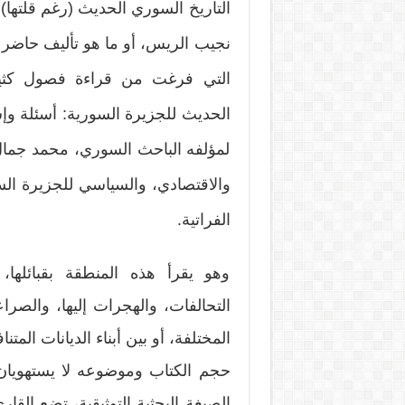
التاريخ السوري الحديث (رغم قلتها)
نجيب الريس، أو ما هو تأليف حاضر 
الحديث للجزيرة السورية: أسئلة وإش
لمؤلفه الباحث السوري، محمد جمال
والاقتصادي، والسياسي للجزيرة السور
الفراتية.
وهو يقرأ هذه المنطقة بقبائلها، 
التحالفات، والهجرات إليها، والصرا
المختلفة، أو بين أبناء الديانات المت
حجم الكتاب وموضوعه لا يستهويان ا
الصبغة البحثية التوثيقية، تضع القار