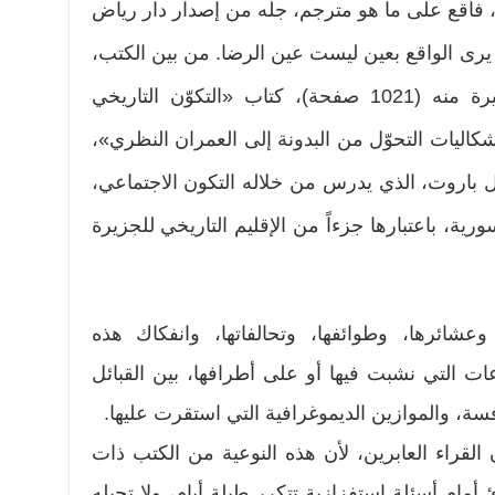
، فأقع على ما هو مترجم، جلّه من إصدار دار رياض
يرى الواقع بعين ليست عين الرضا. من بين الكتب،
التي فرغت من قراءة فصول كثيرة منه (1021 صفحة)، كتاب «التكوّن التاريخي
كاليات التحوّل من البدونة إلى العمران النظري»،
 باروت، الذي يدرس من خلاله التكون الاجتماعي،
ية، باعتبارها جزءاً من الإقليم التاريخي للجزيرة
وعشائرها، وطوائفها، وتحالفاتها، وانفكاك هذه
عات التي نشبت فيها أو على أطرافها، بين القبائل
نافسة، والموازين الديموغرافية التي استقرت عليها.
لقراء العابرين، لأن هذه النوعية من الكتب ذات
ئ أمام أسئلة استفزازية تتكرر طيلة أيام، ولا تحيله