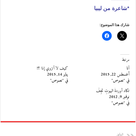
*شاعرة من ليبيا
شارك هذا الموضوع:
مرتبط
أنا
كيف لا أنزوي إذا ؟!
أغسطس 22, 2015
يناير 14, 2015
في "نصوص"
في "نصوص"
تكاد أوردةُ البيوتِ تجِفُّ
نوفمبر 9, 2012
في "نصوص"
السابق