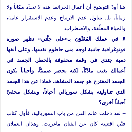
هنا أودّ التوضيح أن أعمال الخرائط هذه لا تحدِّد مكاناً ولا
زماناً، بل تتناول عدم الارتياح وعدم الاستقرار عامة،
والحياة المعلّقة، والاضطراب.
§ في عملك المُعَنْوَن بـ«على جثَّتي» تظهر صورة
فوتوغرافية جانبية لوجه منى حاطوم نفسها، وعلى أنفها
دمية جندي في وقفة محفوفة بالخطر. الجسد في
أعمالك يغيب مادّيّاً، لكنه يحضر ضمنيّاً، وأحياناً يكون
الجسد المقترح هو جسد المشاهد. فماذا عن هذا الجسد
الذي تتناولينه بشكل سوريالي أحياناً، وبشكل مخفيّ
أحياناً أخرى؟
– لقد دخلت عالم الفن من باب السوريالية، فأول كتاب
فنّي اقتنيته كان عن الفنان ماغريت. وهذان العملان