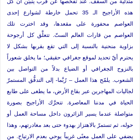
متدلِّية من السقف. عند تفحُّصها عن قرب يتبيَّن أن كل
هذه الأراجيح الـ 35 تحمل خارطة لشوارع إحدى
العواصم محفورة على مقعدها، وقد اخترت تلك
العواصم من قارات العالم الستّ. تتعلَّق كل أرجوحة
بزاوية منحنية بالنسبة إلى التي تقع بقربها بشكل لا
يحترم أيّ تحديد لموقع جغرافي حقيقي؛ ما يخلق شعوراً
بالنزوح الجغرافي أو الضياع بدلاً من التواصل بين
الشعوب. يلمّح هذا العمل – رُبَّما- إلى التدفُّق المستمرّ
لجاليات المهاجرين عبر بقاع الأرض، ما يطغى على طابع
الحياة في مدننا المعاصرة. تتحرَّك الأراجيح بصورة
متواصلة عندما يسير الزائرون داخل مساحة العمل أو
حوله، ثم تستمرّ بالاهتزاز بهدوء حتى بعد مغادرتهم، وهذا
يضفي على العمل معنًى غريباً يوحي بعدم الارتياح. من