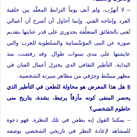
– لا أتهرَّب، ولم أنفِ يوماً الترابط المعقَّد بين خلفية
الفرد وإنتاجه الفني. وإنما أحاول أن أشرح أن أعمالي
تُعنى بالحقائق المتعلِّقة بجذوري على قدر عنايتها بتقديم
صورة عن البنى المؤسَّساتية والسلطوية للغرب والتي
عايشتها على مدى سنوات طوال. وقد رفضت، منذ
البداية، التأطير الثقافي الذي يختزل أعمال الفنان في
مظهر مبسَّط وحِرَفي من مظاهر سيرته الشخصية.
§ هل هذا المعرض هو محاولة للطعن في التأطير الذي
يحصر المنفى كونه مأزقاً يرتبط، بشدة، بتاريخ منى
حاطوم الشخصي؟
– يمكننا القول إنه يطعن في تلك النظرة. فهو دعوة
للمشاهد لإعادة النظر في تاريخي الشخصي بوصفه