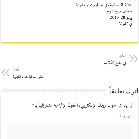
الفنانة الفلسطينية منى حاطوم تغزو منفردة
متحف «بومبيدو»
يونيو 28, 2015
في "فنون"
السابق
في مديح الكذب
التالي
تمشي حافية هذه القهوة
اترك تعليقاً
لن يتم نشر عنوان بريدك الإلكتروني.
الحقول الإلزامية مشار إليها بـ
*
التعليق
*