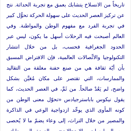
تاريخاً من الانسلاخ يتشابك بعمق مع تجربة الحداثة. نتج
عن تركيز العصر الحديث على سهولة الحركة تحوُّل كبير
في تجربة الفرد مع مفهوم الوطن والمواطنة. وفي
العالم أصبحت فيه الرحلات أسهل ما يكون، ليس عبر
الحدود الجغرافية فحسب، بل من خلال انتشار
التكنولوجيا والاتِّصالات العالمية، فإن الافتراض المسبق
بأن أيّة ثقافة هي من صنع حفنة مغلقة من التقاليد
والممارسات، التي تقتصر على مكان مُعَيَّن بشكل
واضح، لم يَعُدْ صالحاً. من ثَمَّ، في العصر الحديث، كما
يقول نيكوس باباسترجيادس «تحوّل معنى الوطن من
كونه المأوى الذي يوحِّد ازدواجية الوعي في الذاكرة
والمصير من خلال التراث، إلى وعاء يضمّ ما لا يُحصى
من الممارسات والارتجالات». وبالعودة إلى بداياتي