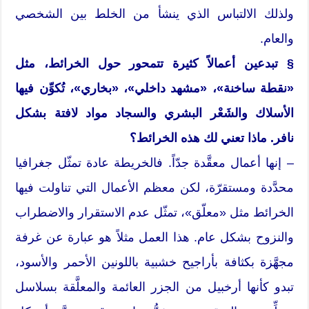
ولذلك الالتباس الذي ينشأ من الخلط بين الشخصي
والعام.
§ تبدعين أعمالاً كثيرة تتمحور حول الخرائط، مثل
«نقطة ساخنة»، «مشهد داخلي»، «بخاري»، تُكوِّن فيها
الأسلاك والشَعْر البشري والسجاد مواد لافتة بشكل
نافر. ماذا تعني لك هذه الخرائط؟
– إنها أعمال معقَّدة جدّاً. فالخريطة عادة تمثّل جغرافيا
محدَّدة ومستقرّة، لكن معظم الأعمال التي تناولت فيها
الخرائط مثل «معلّق»، تمثّل عدم الاستقرار والاضطراب
والنزوح بشكل عام. هذا العمل مثلاً هو عبارة عن غرفة
مجهَّزة بكثافة بأراجيح خشبية باللونين الأحمر والأسود،
تبدو كأنها أرخبيل من الجزر العائمة والمعلَّقة بسلاسل