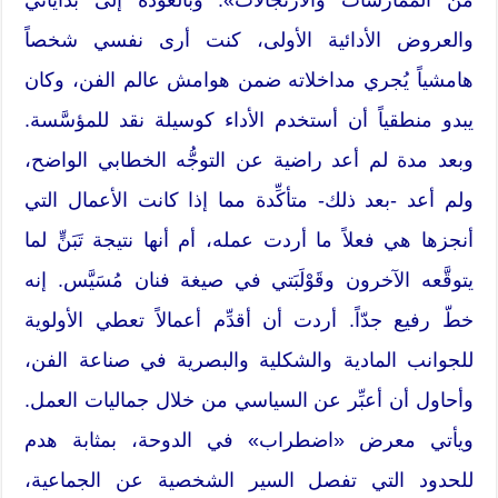
والعروض الأدائية الأولى، كنت أرى نفسي شخصاً
هامشياً يُجري مداخلاته ضمن هوامش عالم الفن، وكان
يبدو منطقياً أن أستخدم الأداء كوسيلة نقد للمؤسَّسة.
وبعد مدة لم أعد راضية عن التوجُّه الخطابي الواضح،
ولم أعد -بعد ذلك- متأكِّدة مما إذا كانت الأعمال التي
أنجزها هي فعلاً ما أردت عمله، أم أنها نتيجة تَبَنٍّ لما
يتوقَّعه الآخرون وقَوْلَبَتي في صيغة فنان مُسَيَّس. إنه
خطّ رفيع جدّاً. أردت أن أقدِّم أعمالاً تعطي الأولوية
للجوانب المادية والشكلية والبصرية في صناعة الفن،
وأحاول أن أعبِّر عن السياسي من خلال جماليات العمل.
ويأتي معرض «اضطراب» في الدوحة، بمثابة هدم
للحدود التي تفصل السير الشخصية عن الجماعية،