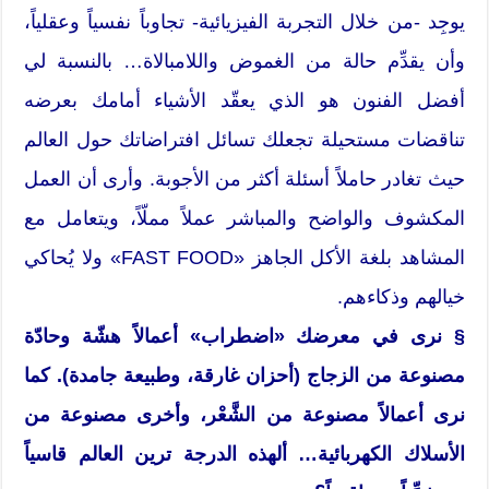
يوجِد -من خلال التجربة الفيزيائية- تجاوباً نفسياً وعقلياً،
وأن يقدِّم حالة من الغموض واللامبالاة… بالنسبة لي
أفضل الفنون هو الذي يعقّد الأشياء أمامك بعرضه
تناقضات مستحيلة تجعلك تسائل افتراضاتك حول العالم
حيث تغادر حاملاً أسئلة أكثر من الأجوبة. وأرى أن العمل
المكشوف والواضح والمباشر عملاً مملّاً، ويتعامل مع
المشاهد بلغة الأكل الجاهز «FAST FOOD» ولا يُحاكي
خيالهم وذكاءهم.
§ نرى في معرضك «اضطراب» أعمالاً هشّة وحادّة
مصنوعة من الزجاج (أحزان غارقة، وطبيعة جامدة). كما
نرى أعمالاً مصنوعة من الشَّعْر، وأخرى مصنوعة من
الأسلاك الكهربائية… ألهذه الدرجة ترين العالم قاسياً