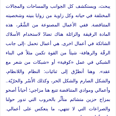
يبحث، ويستكشف كل الجوانب والمساحات والمجالات
المختلفة في حياته وكل زاوية من زوايا بنيته وشخصيته
المتناقضة. ففي الأعمال المصنوعة من الشَّعْر، هذه
المادة الرقيقة والزائلة هناك تضادّ لاستخدام الأسلاك
الشائكة في أعمال اخرى. هي أعمال تحمل -إلى جانب
الرقّة والرهافة- شيئاً من القوة تكمن مثلاً في البناء
الشبكي في عمل «كوفية» أو «شبكات من شعر مع
عقد». وهنا أتطرَّق إلى ثنائيات: النظام واللانظام،
والشكل الصارم والشكل الحر، وكذلك الأَسْر والحرّيّة..
وأعمالي وموادي المتناقضة تتبع هنا مزاجي؛ أحياناً أصحو
بمزاج حزين متشائم متأثِّر بالحروب التي تدور حولنا
والصراعات التي لا تنتهي، ما ينعكس على أعمالي.