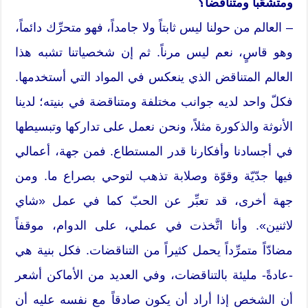
ومتشعِّباً ومتناقضاً؟
– العالم من حولنا ليس ثابتاً ولا جامداً، فهو متحرِّك دائماً،
وهو قاسٍ، نعم ليس مرناً. ثم إن شخصياتنا تشبه هذا
العالم المتناقض الذي ينعكس في المواد التي أستخدمها.
فكلّ واحد لديه جوانب مختلفة ومتناقضة في بنيته؛ لدينا
الأنوثة والذكورة مثلاً، ونحن نعمل على تداركها وتبسيطها
في أجسادنا وأفكارنا قدر المستطاع. فمن جهة، أعمالي
فيها جدّيّة وقوّة وصلابة تذهب لتوحي بصراع ما. ومن
جهة أخرى، قد تعبِّر عن الحبّ كما في عمل «شاي
لاثنين». وأنا اتَّخذت في عملي، على الدوام، موقفاً
مضادّاً متمرِّداً يحمل كثيراً من التناقضات. فكل بنية هي
-عادةً- مليئة بالتناقضات، وفي العديد من الأماكن أشعر
أن الشخص إذا أراد أن يكون صادقاً مع نفسه عليه أن