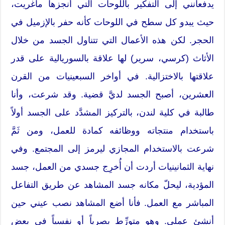
يدفعانني إلى التفكير باللوحات التي أنجزها ماغريت،
حيث يبدو كل سطح في اللوحات كأنه حفر بالإزميل في
الحجر. لكن هذه الأعمال التي تتناول الجسد من خلال
الأثاث (كرسي، سرير) لها علاقة بالسوريالية على قدر
علاقتها بالاختزالية. في أواخر السبعينيات من القرن
العشرين، أصبح الجسد لديَّ قضية. وقد شرعت، وأنا
طالبة في كلية لندن، بالتركيز المشدَّد على الجسد أولاً
باستخدام منتجاته ووظائفه كمادة للعمل، ومن ثَمَّ
شرعت بالاستخدام المجازي ليرمز إلى المجتمع. وفي
نهاية الثمانينيات أردت أن أُخرِج جسدي من العمل، جسد
المؤدية، ليحلّ مكانه جسد المشاهد عن طريق التفاعل
المباشر مع العمل. فأنا أضع المشاهد نصب عيني حين
أنشئ عملي. وهو متورِّط بصرياً أو نفسياً في بعض