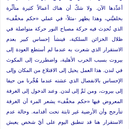
أعدِّدها الآن. ولا شكّ أن هناك أعمالاً كثيرة متأثِّرة
بخلفيَّتي، وهذا يظهر -مثلاً- في عملي «حكم مخفَّف»
الذي تُحدِث فيه حركة مصباح النور حركة متواصلة في
ظلال الخزائن السلكية، فينشأ إحساس كبير بعدم
الاستقرار الذي شعرت به عندما لم أستطع العودة إلى
بيروت بسبب الحرب الأهلية، واضطررت إلى المكوث
في لندن. هذا العمل يحيل إلى الاقتلاع من المكان وإلى
الإحساس بالانفصال الذي عشته عندما هُجِّرنا من حيفا
إلى بيروت، ومن ثَمَّ إلى لندن. وعند الدخول إلى الغرفة
المعروض فيها «حكم مخفَّف» يشعر المرء أن الغرفة
تتأرجح وأن الأرضية غير ثابتة تحت أقدامه. وحالة عدم
الاستقرار هنا قد تنطبق اليوم على أيّ شخص يعيش