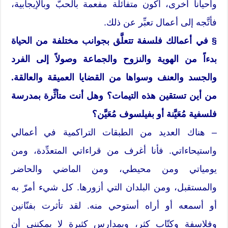
وأحياناً أخرى، أكون متفائلة مفعمة بالحبّ وبالإيجابية،
فأتَّجه إلى أعمال تعبِّر عن ذلك.
§ في أعمالك فلسفة تتعلَّق بجوانب مختلفة من الحياة
بدءاً من الهوية والنزوح والجماعة وصولاً إلى الفرد
والجسد والعنف وسواها من القضايا العميقة والعالقة.
من أين تستقين هذه التيمات؟ وهل أنت متأثِّرة بمدرسة
فلسفية مُعَيَّنة أو بفيلسوف مُعَيَّن؟
– هناك العديد من الطبقات التراكمية في أعمالي
واستيحاءاتي. فأنا أغرف من قراءاتي المتعدِّدة، ومن
يومياتي ومن محيطي، ومن الماضي والحاضر
والمستقبل، ومن البلدان التي أزورها. كل شيء أمرّ به
أو أسمعه أو أراه أستوحي منه. لقد تأثرت بفنّانين
وفلاسفة وكتّاب كثر، وبمدارس كثيرة لا يمكنني أن