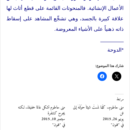
الأعمال الإنشائية. فالمنحوتات القائمة على قطع أثاث لها
علاقة كبيرة بالجسد، وهي تشجِّع المشاهد على إسقاط
ذاته ذهنياً على الأشياء المعروضة.
________
*الدوحة
شارك هذا الموضوع:
مرتبط
منى حاطوم.. كلّما لمَستْ شيئاً حوّلتْهُ إلى
منى حاطوم تشكل عالما خفيفا.. لكنه
فن
يجرح كشفرة
يونيو 26, 2015
سبتمبر 10, 2015
في "فنون"
في "فنون"