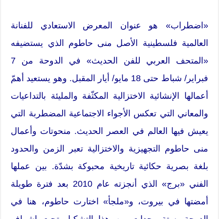
«اضطراب» هو عنوان المعرض الاستعادي للفنانة
العالمية فلسطينية الأصل منى حاطوم الذي يستضيفه
«المتحف العربي للفن الحديث» في الدوحة من 7
فبراير/ شباط حتى 18 مايو/ أيار المقبل. وهو يستعيد أهمّ
أعمالها الإنشائية الاختزالية المكثّفة والمليئة بالتداعيات
والمعاني التي تعكس الأجواء الاجتماعية المضطربة التي
يعيش فيها العالم في العصر الحديث. منحوتات وأعمال
منى حاطوم التجهيزية والاختزالية تعبر الزمن والحدود
بلغة بصرية حكائية تاريخية محبوكة بشدّة. بين عملها
الفني «برج» الذي أنجزته عام 2010 بعد فترة طويلة
أمضتها في بيروت، و«ملجأ» اختارت حاطوم، هنا في
الدوحة، ستة وحدات من هذا التشكيل تحت إشراف