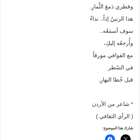
وقطري دَمعَ الثِّمارِ.
هذا الرنينُ إذاً.. نداءٌ
سوف أسمَعُه..
وأُرجعُه إليكِ،
مع القوافي مورقاً
في السّطر
قبل خُطا النهارِ.
* شاعر من الأردن
( الرأي الثقافي )
شارك هذا الموضوع: