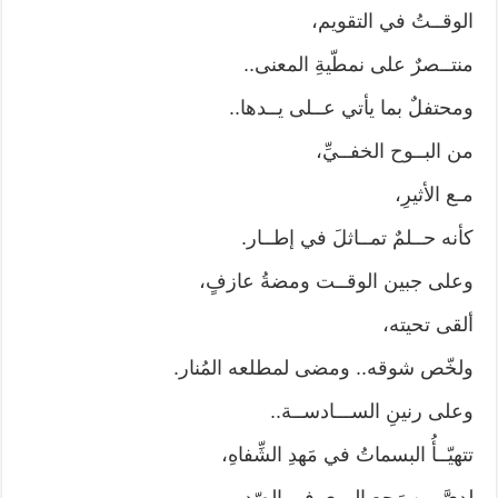
الوقــتُ في التقويم،
منتــصرٌ على نمطّيةِ المعنى..
ومحتفلٌ بما يأتي عــلى يــدها..
من البــوح الخفــيِّ،
مـع الأثيرِ،
كأنه حــلمٌ تمــاثلَ في إطــار.
وعلى جبين الوقــت ومضةُ عازفٍ،
ألقى تحيته،
ولخّص شوقه.. ومضى لمطلعه المُنار.
وعلى رنينِ الســـادســة..
تتهيّــأُ البسماتُ في مَهدِ الشِّفاهِ،
لديَّ مِن رَجعِ الهوى في الصّدرِ،