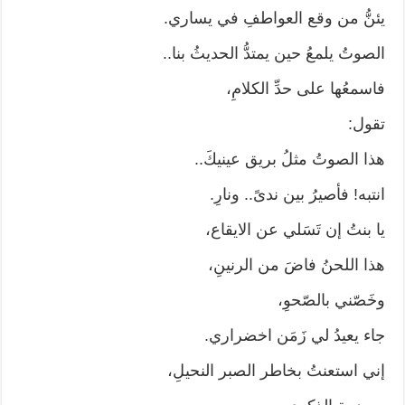
يئنُّ من وقع العواطفِ في يساري.
الصوتُ يلمعُ حين يمتدُّ الحديثُ بنا..
فاسمعُها على حدِّ الكلامِ،
تقول:
هذا الصوتُ مثلُ بريق عينيكَ..
انتبه! فأصيرُ بين ندىً.. ونارِ.
يا بنتُ إن تَسَلي عن الايقاع،
هذا اللحنُ فاضَ من الرنينِ،
وخَصّني بالصّحوِ،
جاء يعيدُ لي زَمَن اخضراري.
إني استعنتُ بخاطر الصبر النحيلِ،