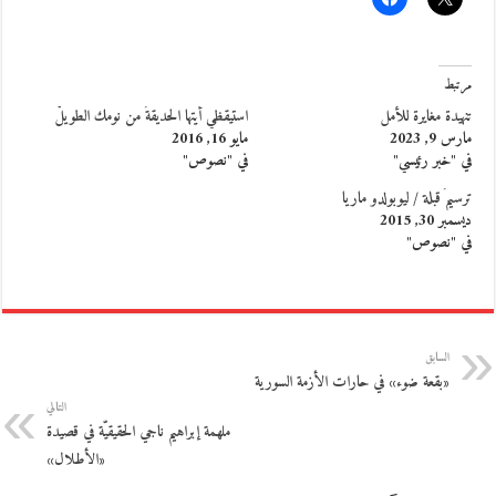
مرتبط
تنهيدة مغايرة للأمل
استيقظي أيتها الحديقةُ من نومك الطويلْ
مارس 9, 2023
مايو 16, 2016
في "خبر رئيسي"
في "نصوص"
ترسيمُ قبلة / ليوبولدو ماريا
ديسمبر 30, 2015
في "نصوص"
السابق
«بقعة ضوء» في حارات الأزمة السورية
التالي
ملهمة إبراهيم ناجي الحقيقيّة في قصيدة
«الأطلال»