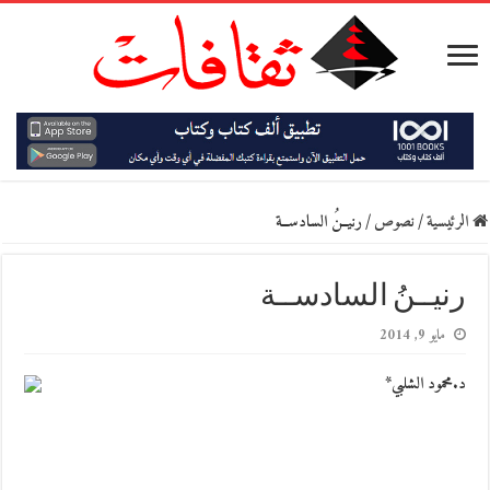
الرئيسية
/
نصوص
/
رنيــنُ السادســة
رنيــنُ السادســة
مايو 9, 2014
د.محمود الشلبي*