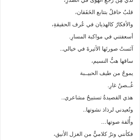
قلبٌ حافلٌ بتتابع الخَفَقان،
والأفكارُ كالهذيان في عُرف الحقيقةِ،
أسعفتني في مواكبة المسارِ.
آنَستُ صورتَها الأثيرةَ في خيالي..
ساقها هبُّ النسيم،
يموجُ من طيف الحبيــبة
غُــصنُ غارِ.
هذي القصيدةُ تستبيحُ مشاعري..
وتُعيدني لرذاذ نشوتها..
وأُلفة صوتها…
فكأنني وترٌ كلاميٌّ من الغزل الأنيق،