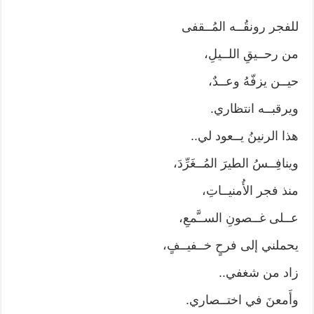
للفجر رونقُــه المُــقفى
من رحــيقِ اللــيلِ،
حيــن يزفّهُ وعــدٌ،
ويرقبــه انتظاري.
هذا الرنينُ يــعود لي..
وينافِــسُ الطيرَ المُــغَرِّدَ،
منذ فجر الأُمنيــاتِ،
عــلى غــصونِ الســَّمعِ،
يحملني إلى فرحٍ خــفيــفٍ،
زاد من شغفي..
وأَمعنَ في اختــصاري.