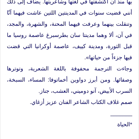
بها منذ أن اكتشفتها في لغتها وشاعريتها. يضاف إلى ذلك
أنني قضيت سنوات في المدينتين اللتين عاشت فيهما آنّا
وتنقلت بينهما وعرفت فيهما المحنة، والشهرة، والمجد،
في آن، ألا وهما مدينتا سان بطرسبرغ عاصمة روسيا ما
قبل الثورة، ومدينة كييف، عاصمة أوكرانيا التي قضت
فيها جزءاً من حياتها».
وجاءت الترجمة محفوفة باللغة الشعرية، وتوترها
وصفائها. ومن أبرز دواوين أخماتوفا: المساء، السبخة،
السرب الأبيض، آنو دوميني، العشب، جناز.
صمم غلاف الكتاب الشاعر الفنان عزيز أزغاي.
_______
*الحياة