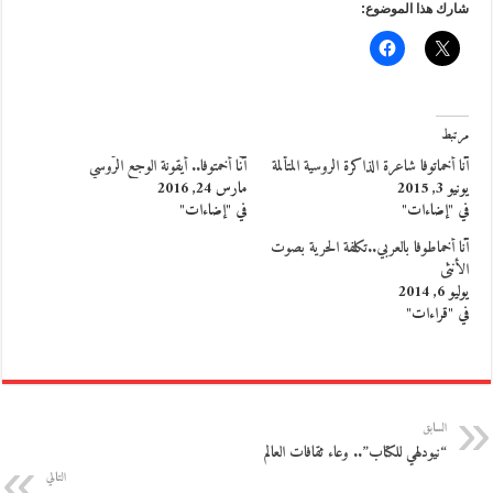
شارك هذا الموضوع:
مرتبط
آنا أخماتوفا شاعرة الذاكرة الروسية المتألمة
آنّا أخمتوفا.. أيقونة الوجع الرّوسي
يونيو 3, 2015
مارس 24, 2016
في "إضاءات"
في "إضاءات"
آنا أخماطوفا بالعربي..تكلفة الحرية بصوت
الأنثى
يوليو 6, 2014
في "قراءات"
السابق
“نيودلهي للكتاب”.. وعاء ثقافات العالم
التالي