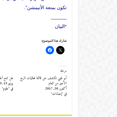
تكون بمتعة الأنيمشن”.
______
*البيان
شارك هذا الموضوع:
مرتبط
أبو ظبي تكشف عن قائمة فعاليات الربع
هل نمنع أطف
الأخير من العام
يونيو 15, 2015
أكتوبر 30, 2017
في "علوم"
في "إضاءات"