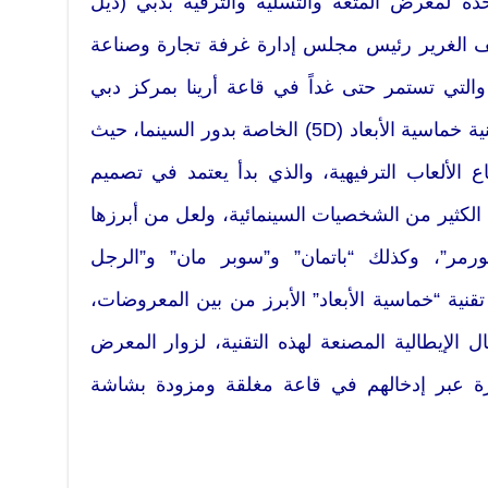
دة لمعرض المتعة والتسلية والترفيه بدبي (ديل
 سيف الغرير رئيس مجلس إدارة غرفة تجارة وصناعة
ي، أمس، فعاليات دورته الـ 20 والتي تستمر حتى غداً في قاعة أرينا بمركز دبي
التجاري العالمي، وشهدت عرض تقنية خماسية الأبعاد (5D) الخاصة بدور السينما، حيث
ع الألعاب الترفيهية، والذي بدأ يعتمد في تصميم
ى الكثير من الشخصيات السينمائية، ولعل من أبرزها
مر”، وكذلك “باتمان” و”سوبر مان” و”الرجل
نية “خماسية الأبعاد” الأبرز من بين المعروضات،
 الإيطالية المصنعة لهذه التقنية، لزوار المعرض
ة عبر إدخالهم في قاعة مغلقة ومزودة بشاشة