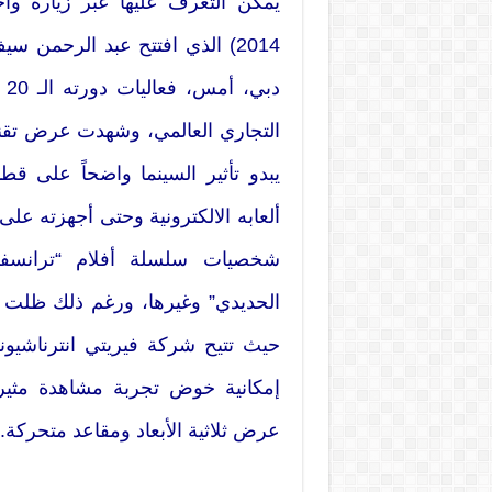
يمكن التعرف عليها عبر زيارة واح
2014) الذي افتتح عبد الرحمن
دب
يبدو تأثير السينما واضحاً على قطا
ألعابه الالكترونية وحتى أجهزته عل
شخصيات سلسلة أفلام “ترانسفور
الحديدي” وغيرها، ورغم ذلك ظلت تق
حيث تتيح شركة فيريتي انترناشيونال
إمكانية خوض تجربة مشاهدة مثير
عرض ثلاثية الأبعاد ومقاعد متحركة.