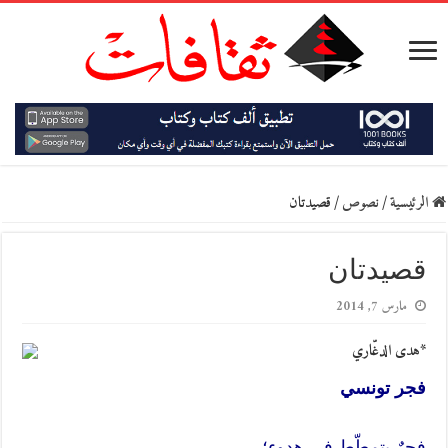
الرئيسية
/
نصوص
/
قصيدتان
قصيدتان
مارس 7, 2014
*هدى الدغّاري
فجر تونسي
فجرٌ يتمطّط في هدوء؛