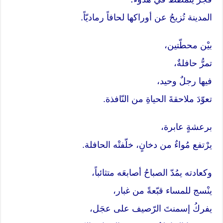
المدينة تُزيحُ عن أوراكها لحافاً رماديّاً.
بيْن محطّتين،
تمرُّ حافلةٌ،
فيها رجلٌ وحيد،
تعوّدَ ملاحقةَ الحياةِ من النّافذة.
برعشةٍ عابرة،
يرْتفع مُواءٌ من دخانٍ، خلّفتْه الحافلة.
وكعادته يمُدّ الصباحُ أصابعَه متثائباً،
ينْسج للمساء قبّعةً من غبار،
يفركُ إسمنتَ الرّصيف على عجَل،