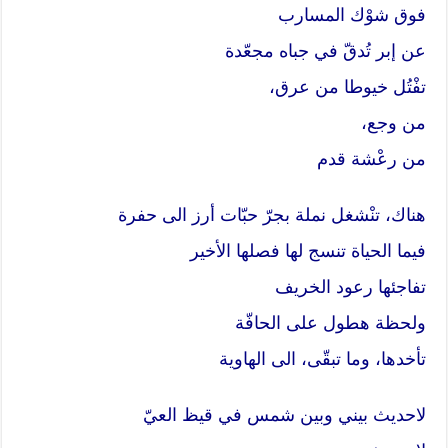
فوق شوْك المسارب
عن إبر تُدقّ في جباه مجعّدة
تفْتُل خيوطا من عرق،
من وجع،
من رعْشة قدم
هناك، تنْشغل نملة بجرّ حبّات أرز الى حفرة
فيما الحياة تنسج لها فصلها الأخير
تفاجئها رعود الخريف
ولحظة هطول على الحافّة
تأخدها، وما تبقّى، الى الهاوية
لاحديث بيني وبين شمس في قيظ العيّ