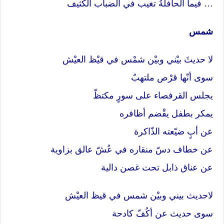
… فيما الحافلةُ تغيب في الضباب الكثيف
شمس
لا حديثَ بيْني وبيْن شمْس في قيْظ العيْش
سوى أنّها قرْص ملتهبٌ
يجلس القرفصاء على سورٍ مكتظّ
يمكر بطفل يقْضم أظافره
عن أبٍ ضيّعته الذّاكرة
عن خطاف دسّ منقاره في عُشّ عالق بزاوية
عن عناق ذابل تحت غصن دالية
لاحديث بيني وبيْن شمس في قيظ العيْش
سوى حديث عن أكُفّ كادحة