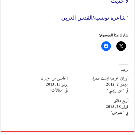
لا حديث
‘ شاعرة تونسية/القدس العربي
شارك هذا الموضوع:
مرتبط
أوراق خريفيّة لَيْسَت صَفراء
الخامس من حزيران
سبتمبر 2, 2012
يونيو 13, 2013
في "خبر رئيسي"
في "مقالات"
أربع دقائق
فبراير 28, 2015
في "نصوص"