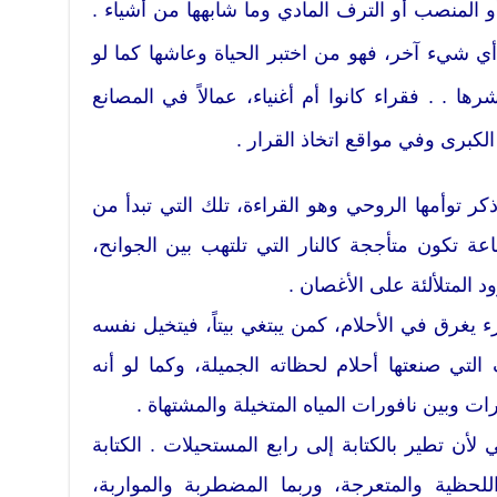
أو المنصب أو الترف المادي وما شابهها من أشياء .
ي شيء آخر، فهو من اختبر الحياة وعاشها كما لو
ها . . فقراء كانوا أم أغنياء، عمالاً في المصانع
لكبرى وفي مواقع اتخاذ القرار .
كر توأمها الروحي وهو القراءة، تلك التي تبدأ من
 تكون متأججة كالنار التي تلتهب بين الجوانح،
 المتلألئة على الأغصان .
ء يغرق في الأحلام، كمن يبتغي بيتاً، فيتخيل نفسه
تي صنعتها أحلام لحظاته الجميلة، وكما لو أنه
 وبين نافورات المياه المتخيلة والمشتهاة .
لأن تطير بالكتابة إلى رابع المستحيلات . الكتابة
اللحظية والمتعرجة، وربما المضطربة والمواربة،