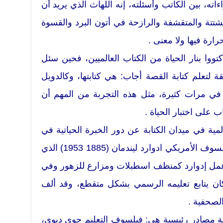
اته، بين الكاتب وأسئلته، إنه اللهاث الذي يريد أن
لمشتتة والمتقشفة والرازحة في أتون البرد والقسوة
رارة فيها ولا معنى .
تووا بنار الحياة من الكتاب العالميين، فحين سئل
لتعلم كتابة القصة أجاب: هي كتابتها، وكالدويل
 في مرات كثيرة، مثل هذه التجربة من المهم أن
على اختبار الحياة .
لمية في ميدان الكتابة عن دور الخبرة الحياتية في
جانبها الاجتماعي، منها المربي والفيلسوف الأمريكي ادوارد ليندمان (1885 1953) الذي
 عمل إدوارد كمنظف اسطبلات ومزارع للزهور وفي
كان يتابع تعليمه الرسمي بشكل متقطع، وقد ألف
الصحفية .
ثلاثة مصادر رئيسية هي: فيلسوف التعليم جوي ديوي،