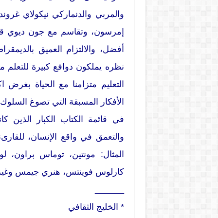
والمربي والدنماركي نيكولاي غرون
إمرسون، وتقاسم مع جون ديوي قلقه 
أفضل، والالتزام العميق بالديمقراط
نظره يملكون دوافع كبيرة للتعلم مح
التعليم متزامنا مع الحياة بغرض
الأفكار المسبقة التي تصوغ السلوك ا
في قائمة الكتاب الكبار الذين ك
والتعمق في واقع الإنسان، للقار
المثال: مونتين، توماس براون، لو
كارلوس فوينتس، هنري جيمس وغيره
______
* الخليج الثقافي