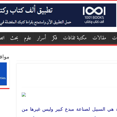
ات
مقالات
مكتبة ثقافات
فكر
أسرار
علوم
بحث
اتص
مواق
بة هي السبيل لصناعة مبدع كبير وليس غيرها من