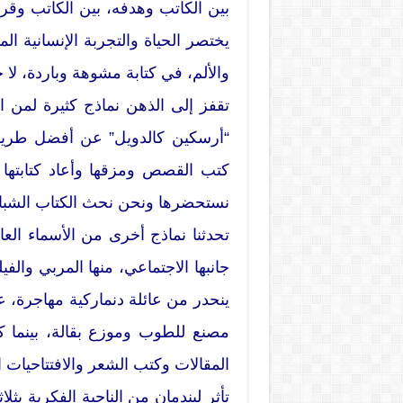
بين الكاتب وهدفه، بين الكاتب وقراء
يختصر الحياة والتجربة الإنسانية ا
والألم، في كتابة مشوهة وباردة، لا ح
تقفز إلى الذهن نماذج كثيرة لمن اك
“أرسكين كالدويل” عن أفضل طريقة 
كتب القصص ومزقها وأعاد كتابتها
نستحضرها ونحن نحث الكتاب الشباب 
تحدثنا نماذج أخرى من الأسماء العا
ينحدر من عائلة دنماركية مهاجرة،
مصنع للطوب وموزع بقالة، بينما 
المقالات وكتب الشعر والافتتاحيات 
تأثر ليندمان من الناحية الفكرية ب