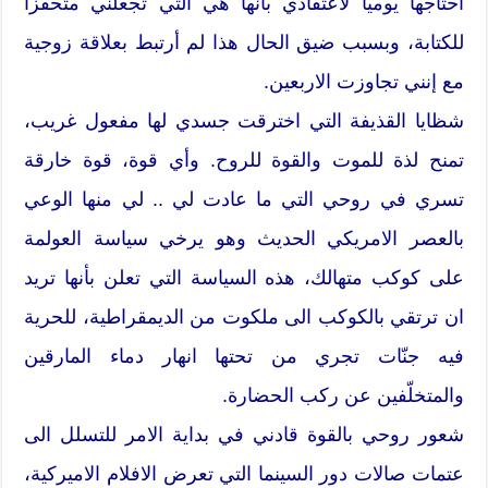
أحتاجها يوميا لاعتقادي بأنها هي التي تجعلني متحفزا
للكتابة، وبسبب ضيق الحال هذا لم أرتبط بعلاقة زوجية
مع إنني تجاوزت الاربعين.
شظايا القذيفة التي اخترقت جسدي لها مفعول غريب،
تمنح لذة للموت والقوة للروح. وأي قوة، قوة خارقة
تسري في روحي التي ما عادت لي .. لي منها الوعي
بالعصر الامريكي الحديث وهو يرخي سياسة العولمة
على كوكب متهالك، هذه السياسة التي تعلن بأنها تريد
ان ترتقي بالكوكب الى ملكوت من الديمقراطية، للحرية
فيه جنّات تجري من تحتها انهار دماء المارقين
والمتخلّفين عن ركب الحضارة.
شعور روحي بالقوة قادني في بداية الامر للتسلل الى
عتمات صالات دور السينما التي تعرض الافلام الاميركية،