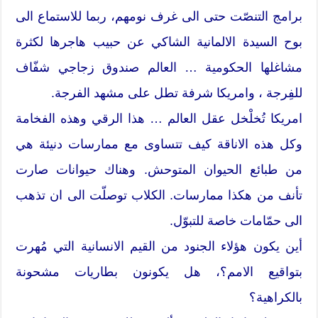
برامج التنصّت حتى الى غرف نومهم، ربما للاستماع الى
بوح السيدة الالمانية الشاكي عن حبيب هاجرها لكثرة
مشاغلها الحكومية … العالم صندوق زجاجي شفّاف
للفِرجة ، وامريكا شرفة تطل على مشهد الفرجة.
امريكا تُخلْخل عقل العالم … هذا الرقي وهذه الفخامة
وكل هذه الاناقة كيف تتساوى مع ممارسات دنيئة هي
من طبائع الحيوان المتوحش. وهناك حيوانات صارت
تأنف من هكذا ممارسات. الكلاب توصلّت الى ان تذهب
الى حمّامات خاصة للتبوّل.
أين يكون هؤلاء الجنود من القيم الانسانية التي مُهرت
بتواقيع الامم؟، هل يكونون بطاريات مشحونة
بالكراهية؟