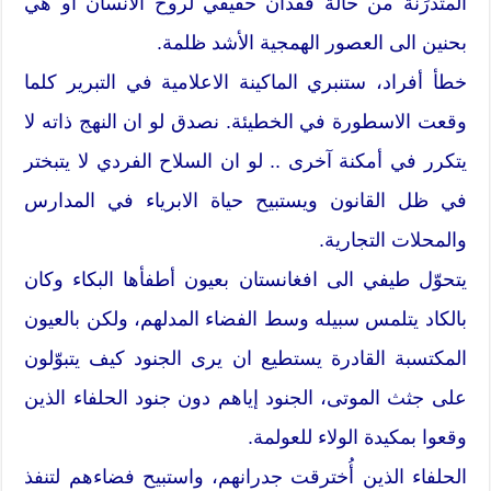
المتدرِّنة من حالة فقدان حقيقي لروح الانسان أو هي
بحنين الى العصور الهمجية الأشد ظلمة.
خطأ أفراد، ستنبري الماكينة الاعلامية في التبرير كلما
وقعت الاسطورة في الخطيئة. نصدق لو ان النهج ذاته لا
يتكرر في أمكنة آخرى .. لو ان السلاح الفردي لا يتبختر
في ظل القانون ويستبيح حياة الابرياء في المدارس
والمحلات التجارية.
يتحوّل طيفي الى افغانستان بعيون أطفأها البكاء وكان
بالكاد يتلمس سبيله وسط الفضاء المدلهم، ولكن بالعيون
المكتسبة القادرة يستطيع ان يرى الجنود كيف يتبوّلون
على جثث الموتى، الجنود إياهم دون جنود الحلفاء الذين
وقعوا بمكيدة الولاء للعولمة.
الحلفاء الذين أُخترقت جدرانهم، واستبيح فضاءهم لتنفذ