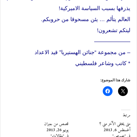
يذرفها بسبب السياسة الاميركية!
العالم يتألم … يئن مسحوقا من حروبكم.
ليتكم تشعرون!
——————–
– من مجموعة “جنائن الهستيريا” قيد الاعداد
* كاتب وشاعر فلسطيني
شارك هذا الموضوع:
مرتبط
متى يختفي الآخر مني ؟
قصص من جبران
أغسطس 6, 2013
يونيو 26, 2013
في "نصوص"
في "مقالات"