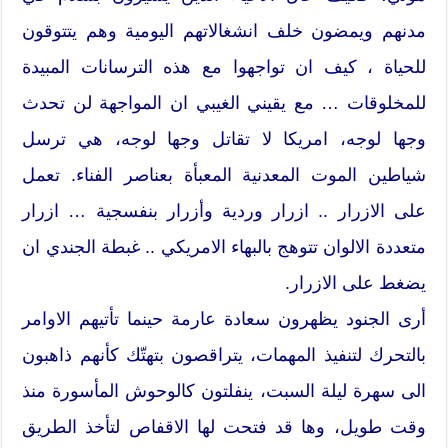
مدنهم ويمضون خلف انشغالاتهم اليومية وهم يتتوقون
للحياة ، كيف ان تواجهوا مع هذه الترسانات المبيدة
للمخلوقات … مع يقيني الغيبي ان المواجهة لن تحدث
وجها لوجه، امريكا لا تقاتل وجها لوجه، هي ترسل
شياطين الموت المعدنية المعبأة بعناصر الفناء. تعمل
على الازرار .. ازرار وردية وأزرار بنفسجية … ازرار
متعددة الالوان تتوهج بالبهاء الامريكي .. غبطة الجندي ان
يضغط على الازرار.
أرى الجنود يظهرون سعادة عارمة حينما تأتيهم الاوامر
بالتحرك لتنفيذ المهمات، يتراقصون بتهتّك كأنهم ذاهبون
الى سهرة ليلة السبت، ينفلتون كالوحوش المأسورة منذ
وقت طويل، وها قد فتحت لها الاقفاص لتأخذ الطريق