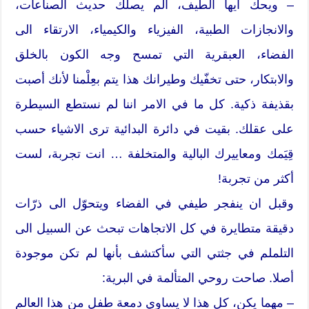
– ويحك ايها الطيف، ألم يصلك حديث الصناعات،
والانجازات الطبية، الفيزياء والكيمياء، الارتقاء الى
الفضاء، العبقرية التي تمسح وجه الكون بالخلق
والابتكار، حتى تخفّيك وطيرانك هذا يتم بعِلْمنا لأنك أصبت
بقذيفة ذكية. كل ما في الامر اننا لم نستطع السيطرة
على عقلك. بقيت في دائرة البدائية ترى الاشياء حسب
قِيَمك ومعاييرك البالية والمتخلفة … انت تجربة، لست
أكثر من تجربة!
وقبل ان ينفجر طيفي في الفضاء ويتحوّل الى ذرّات
دقيقة متطايرة في كل الاتجاهات تبحث عن السبيل الى
التلملم في جثتي التي سأكتشف بأنها لم تكن موجودة
أصلا. صاحت روحي المتألمة في البرية:
– مهما يكن، كل هذا لا يساوي دمعة طفل من هذا العالم