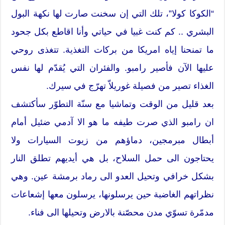
“الكوكا كولا”، تلك التي إن سخنت صارت لها نكهة البول
البشري .. كم كنت غبيا في حياتي وأنا اقاطع بكل جحود
ما تمنحنا إياه امريكا من بركات التغذية. تتغذى روحي
عليها الآن فأصير رامبو. والفئران التي يُقدّم لها نفس
الغذاء تصير من فصيلة غوريلاّ تهرّج في سيرك.
بعد قليل من الوقت وتماشيا مع سنّة التطوّر سأكتشف
ان رامبو الذي صرت طيفه ما هو الا آدمي ضئيل أمام
أبطال مبرمجين، دماؤهم من زيوت السيارات ولا
يحتاجون الى حمل السلاح، بل هي أيديهم تطلق النار
بشكل خرافي وتحيل العدو الى رماد برمشة عين. وهي
نظراتهم الغاضبة حين يرسلونها، يرسلون معها إشعاعات
مدمّرة تسوّي مدن محصّنة بالارض وتحيلها الى فناء.