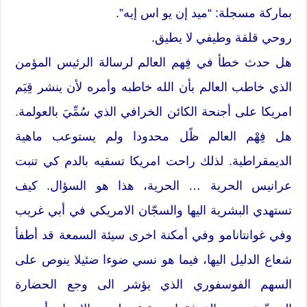
بماركة مسجلة: “ميد إن يو اس إيه”.
روحي قلقة وطيفي لا يطيق.
هل حدث خطأ في فِهم العالم لرسالة الرئيس المؤمن
الذي خاطب العالم بأن الله خاطبه وأمره لأن ينشر قِيَم
امريكا على أجنحة الكائن الخرافي الذي سُمِّيَ بالعولمة.
هل فِهْم العالم ظًل محدودا ولم يستوعب ماهية
الديمقراطية. لذلك راحت امريكا تسقيه بالدم كي تنبت
عرانيس الحرية … الحرية، هذا هو السؤال. كيف
تستهدي البشرية اليها والسجّان الامريكي في أبي غريب
وفي غوانتانامو وفي أمكنة اخرى سيئة السمعة قد أطفأ
شعاع الدليل اليها، فيما هو نسي ضوءا ضئيلا ينوص على
السهم الفوسفوري الذي يؤشر الى وجع الحضارة