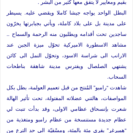
بقيم ومعايير لا يتفق معها كثير من البشر .
البطل الواحد يواجه جيشا كاملا ويقضي عليه. يسيطر
على مدينة بل على بلاد كاملة، ويأتي بجبابرتها يخرّون
ساجدين تحت أقدامه ويطلبون منه الرحمة والسماح ..
مشاهد الاسطورة الاميركية تحوّل ميزة الجبن عند
الارانب الى شراسة الاسود، وتحوّل النمل الى كائن
يشتهي الصلصال ويفترس مدينة شاهقة بناطحات
السحاب.
شاهدت “رامبو” المُنتج من قبل تعميم العولمة، بطل بكل
المواصفات، هالتني عضلاته المفتولة، تحت تأثير الهالة
شعرت بإنسحاق عظامي الاولى، وقد بدأت تنبت لي
عظام جديدة مستنسخة من عظام رامبو ومتغذية من
“همبرغر” بقري مئة بالمئة، ومسْقيّة الى حد الترع من