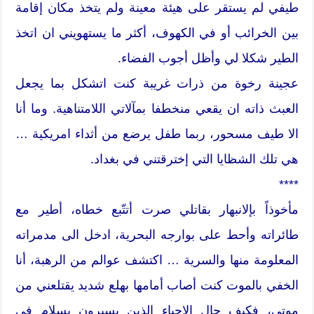
طيفي لم يستقر على هيئة معينة ولم يتخذ مكان إقامة
بين الخرائب أو في الكهوف، أكثر ما يستهويني ان اتخذ
الطير شكلا لي وأظل أجوب الفضاء.
عجينة رخوة من ذرات غريبة كنت اتشكل بما يجعل
العبث ذاته ان يقعي منخطفا بمآلاتي اللامتناهية. وما أنا
الا طيف مسحور، ربما طفل يرضع من أثداء امريكية …
هي تلك الشظايا التي إخترقتني في بغداد.
****
مأخوذاً بإلانبهار بقاتلي صرت أتتّبع خطاه، أطير مع
طائراته وأحط على بوارجه البحرية، ادخل الى مدمراته
المعلومة منها والسرية … اكتشف عوالم من الرهبة، أنا
الخفي بالموت كنت أصاب أمامها بهلع شديد يقتلعني من
موتي، فكيف حال الاحياء الذين يسيرون بسلام في