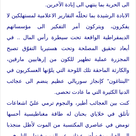
الى الحرية بما ينتهي الى إبادة الآخرين.
الابادة الرشيدة بما تحللّه التقارير الاعلامية لمستهلكين لا
يفكرون، ويتركون أمر التفكير الى مؤسساتهم
الديمقراطية الواقعة تحت سيطرة رأس المال .. في
أبعاد تحقيق المصلحة وتحت هستيريا التفوّق تصبح
المجزرة عملية تطهير للكون من إرهابيين مارقين،
والكارثة الماحقة تلك اللوحة التي يلوّنها العسكريون في
“البنتاغون” كإنجاز سوريالي عظيم ينضم الى عجائب
الدنيا الكثيرة التي ما عادت تحصى.
كنت بين العجائب أطير، والنجوم ترمي عليّ اشعاعات
تأتلق في خلاياي بحنان له طاقة مغناطيسية أحسها
تومض في عناصري المكتسبة من الموت لأظل منجذبا
الى الغياب وفيه أضيء ذاتي عبر الزمن فيتدلى التاريخ.