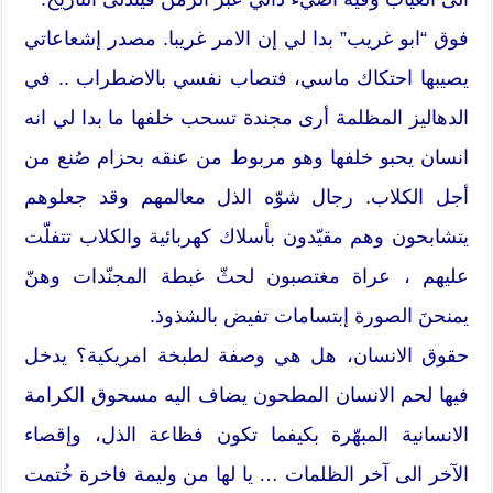
فوق “ابو غريب” بدا لي إن الامر غريبا. مصدر إشعاعاتي
يصيبها احتكاك ماسي، فتصاب نفسي بالاضطراب .. في
الدهاليز المظلمة أرى مجندة تسحب خلفها ما بدا لي انه
انسان يحبو خلفها وهو مربوط من عنقه بحزام صُنع من
أجل الكلاب. رجال شوّه الذل معالمهم وقد جعلوهم
يتشابحون وهم مقيّدون بأسلاك كهربائية والكلاب تتفلّت
عليهم ، عراة مغتصبون لحثّ غبطة المجنّدات وهنّ
يمنحنَ الصورة إبتسامات تفيض بالشذوذ.
حقوق الانسان، هل هي وصفة لطبخة امريكية؟ يدخل
فيها لحم الانسان المطحون يضاف اليه مسحوق الكرامة
الانسانية المبهّرة بكيفما تكون فظاعة الذل، وإقصاء
الآخر الى آخر الظلمات … يا لها من وليمة فاخرة خُتمت