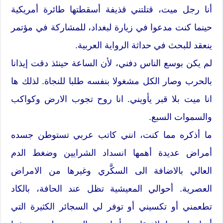
أنا رجل ميت، قتلتني قذيفة أسقطتها طائرة أمريكية
حينما كنت مدعوا في زيارة لبغداد، للمشاركة في مؤتمر
ينعقد للبحث في حداثة الرواية العربية.
لم يكن بوسع الناس دفني، لأن الساعة حينئذ دقت إيذانا
بالحرب وصار الكل مشغولا بنفسه طلبا للنجاة. لذلك ها
انا ميت بلا قبر يأويني. انا روح تجوب الارض وكواكب
والسموات السبع.
ما أذكره مما كنت، انني كاتب عربي تستوطن جسده
أمراض عديدة أهمها انسداد الشرايين وضغط الدم
العالي بالاضافة الى السكَّري وغيرها من الامراض
العصرية. أحوالي المعيشية تظل عند الحافة، بالكاد
تطعمني أو تكسيني أو توفر لي السجائر الكثيرة التي