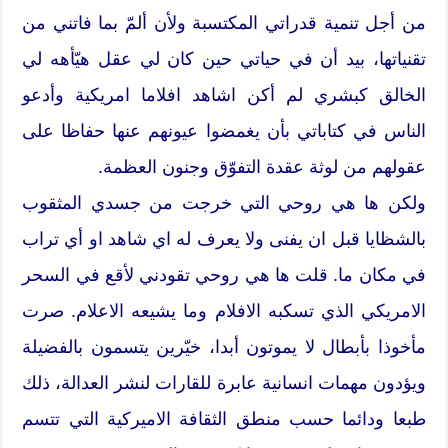
من أجل تنمية قدراتي المكتسبة ولأن ألمّ بما فاتني من
تقنياتها، بيد أن في حياتي حين كان لي عقل هيّأهه لي
الخالق كبشري لم أكن اشاهد افلاما امريكية وأدعو
الناس في كتاباتي بأن يغمضوا عيونهم عنها حفاظا على
عقولهم من لوثة عقدة التفوّق وجنون العظمة.
ولكن ها هي روحي التي خرجت من جسدي المثقوب
بالشظايا قبل ان يفنى ولا يعرف له اي شاهد او أي تراب
في مكان ما. قلت ها هي روحي تقودني لأقع في السحر
الامريكي الذي تسكبه الافلام وما يشيعه الاعلام. صرت
مأخوذا بأبطال لا يموتون أبدا، خيّرين يتسمون بالفضيلة
ويؤدون مهمات انسانية عابرة للقارات لنشر العدالة، ذلك
طبعا ودائما حسب منطق الثقافة الاميركية التي تتسم